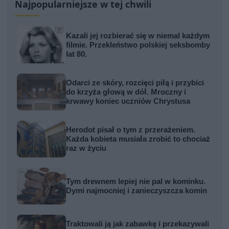
Najpopularniejsze w tej chwili
Kazali jej rozbierać się w niemal każdym
filmie. Przekleństwo polskiej seksbomby
lat 80.
Odarci ze skóry, rozcięci piłą i przybici
do krzyża głową w dół. Mroczny i
krwawy koniec uczniów Chrystusa
Herodot pisał o tym z przerażeniem.
Każda kobieta musiała zrobić to chociaż
raz w życiu
Tym drewnem lepiej nie pal w kominku.
Dymi najmocniej i zanieczyszcza komin
Traktowali ją jak zabawkę i przekazywali