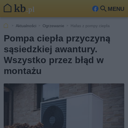
MENU
Fa
Szu
ceb
kaj
Aktualności
Ogrzewanie
Hałas z pompy ciepła
ook
Pompa ciepła przyczyną
sąsiedzkiej awantury.
Wszystko przez błąd w
montażu