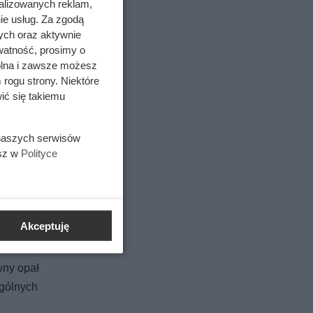
alizowanych reklam,
ie usług. Za zgodą
ych oraz aktywnie
watność, prosimy o
wolna i zawsze możesz
 rogu strony. Niektóre
gię
ić się takiemu
 naszych serwisów
esz w
Polityce
Akceptuję
 za to
.in.
wny opał
ególnych