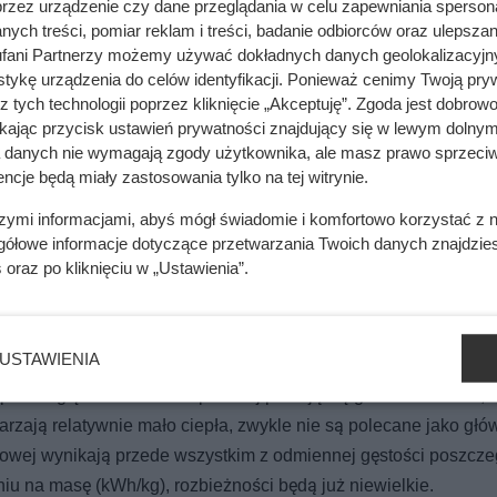
przez urządzenie czy dane przeglądania w celu zapewniania sperson
ych treści, pomiar reklam i treści, badanie odbiorców oraz ulepszan
fani Partnerzy możemy używać dokładnych danych geolokalizacyjn
tykę urządzenia do celów identyfikacji. Ponieważ cenimy Twoją pry
z tych technologii poprzez kliknięcie „Akceptuję”. Zgoda jest dobro
ikając przycisk ustawień prywatności znajdujący się w lewym dolnym
y pod ziemią. To właśnie tam pompa ciepła znajduje darmową ener
a danych nie wymagają zgody użytkownika, ale masz prawo sprzeciw
ncje będą miały zastosowania tylko na tej witrynie.
szymi informacjami, abyś mógł świadomie i komfortowo korzystać z
gółowe informacje dotyczące przetwarzania Twoich danych znajdzi
mięsa z Dino. Klienci zaskoczeni
s
oraz po kliknięciu w „Ustawienia”.
USTAWIENIA
ak świerk czy sosna, nie jest dobrym wyborem do kominka. Może
pod względem wartości opałowej plasują się gatunki liściaste, m
warzają relatywnie mało ciepła, zwykle nie są polecane jako głó
owej wynikają przede wszystkim z odmiennej gęstości poszcz
iu na masę (kWh/kg), rozbieżności będą już niewielkie.