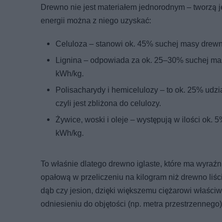
Drewno nie jest materiałem jednorodnym – tworzą je
energii można z niego uzyskać:
Celuloza – stanowi ok. 45% suchej masy drewna
Lignina – odpowiada za ok. 25–30% suchej masy
kWh/kg.
Polisacharydy i hemicelulozy – to ok. 25% udz
czyli jest zbliżona do celulozy.
Żywice, woski i oleje – występują w ilości ok.
kWh/kg.
To właśnie dlatego drewno iglaste, które ma wyraźn
opałową w przeliczeniu na kilogram niż drewno liścias
dąb czy jesion, dzięki większemu ciężarowi właści
odniesieniu do objętości (np. metra przestrzennego