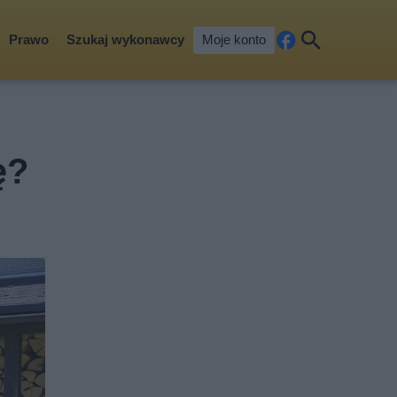
Prawo
Szukaj wykonawcy
Moje konto
Fa
Szu
ceb
kaj
ook
ę?