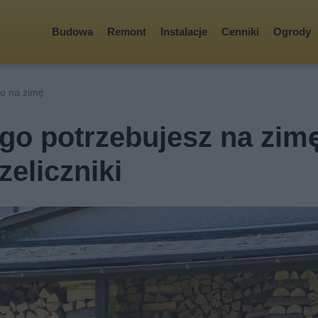
Budowa
Remont
Instalacje
Cenniki
Ogrody
o na zimę
go potrzebujesz na zim
eliczniki