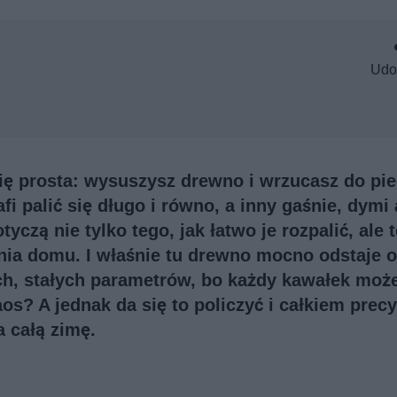
Udo
ię prosta: wysuszysz drewno i wrzucasz do pie
fi palić się długo i równo, a inny gaśnie, dymi
yczą nie tylko tego, jak łatwo je rozpalić, ale 
zania domu. I właśnie tu drewno mocno odstaje 
ch, stałych parametrów, bo każdy kawałek moż
os? A jednak da się to policzyć i całkiem precy
 całą zimę.