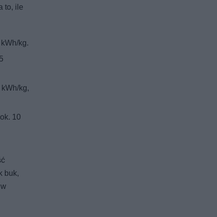
to, ile
 kWh/kg.
5
5 kWh/kg,
ok. 10
ść
k buk,
 w