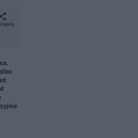
stępnij
ca.
 albo
też
od
e
zyjnie