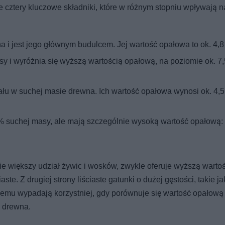
 cztery kluczowe składniki, które w różnym stopniu wpływają na 
 i jest jego głównym budulcem. Jej wartość opałowa to ok. 4,8
 i wyróżnia się wyższą wartością opałową, na poziomie ok. 7,
iału w suchej masie drewna. Ich wartość opałowa wynosi ok. 4,
 5% suchej masy, ale mają szczególnie wysoką wartość opałową: 
ie większy udział żywic i wosków, zwykle oferuje wyższą warto
te. Z drugiej strony liściaste gatunki o dużej gęstości, takie ja
wemu wypadają korzystniej, gdy porównuje się wartość opałową
) drewna.