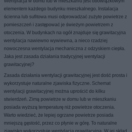
Wentylacja w domu lub w mieszkaniu jest obowiązkowym
elementem każdego budynku mieszkalnego. Instalacja
ścienna lub sufitowa musi odprowadzać zużyte powietrze z
pomieszczeń i zastępować je świeżym powietrzem z
otoczenia. W budynkach na ogół znajduje się grawitacyjna
wentylacja nawiewno wywiewna, a nieco rzadziej
nowoczesna wentylacja mechaniczna z odzyskiem ciepła.
Jaka jest zasada działania tradycyjnej wentylacji
grawitacyjnej?
Zasada działania wentylacji grawitacyjnej jest dość prosta i
wykorzystuje naturalne zjawiska fizyczne. Schemat
wentylacji grawitacyjnej można uprościć do kilku
stwierdzeń. Zimą powietrze w domu lub w mieszkaniu
posiada wyższą temperaturę niż powietrze otoczenia.
Warto wiedzieć, że lepiej ogrzane powietrze posiada
mniejszą gęstość, przez co płynie w górę. To naturalne
zjawisko wykorzystuje wentylacja grawitacyjna. W jej skład