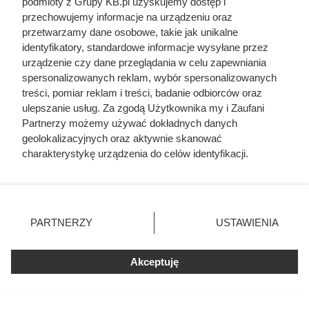
podmioty z Grupy KB.pl uzyskujemy dostęp i
przechowujemy informacje na urządzeniu oraz
przetwarzamy dane osobowe, takie jak unikalne
identyfikatory, standardowe informacje wysyłane przez
urządzenie czy dane przeglądania w celu zapewniania
spersonalizowanych reklam, wybór spersonalizowanych
treści, pomiar reklam i treści, badanie odbiorców oraz
ulepszanie usług. Za zgodą Użytkownika my i Zaufani
Partnerzy możemy używać dokładnych danych
geolokalizacyjnych oraz aktywnie skanować
Wentylacja grawitacyjna w domu i jej zalety oraz fakty i mity
charakterystykę urządzenia do celów identyfikacji.
zastosowania wentylacji grawitacyjnej, fot. amixstudio
Ponieważ cenimy Twoją prywatność, prosimy o zgodę na
korzystanie z tych technologii poprzez kliknięcie
„Akceptuję”. Zgoda jest dobrowolna i zawsze możesz ją
zmienić/wycofać klikając przycisk ustawień prywatności
PARTNERZY
USTAWIENIA
znajdujący się w lewym dolnym rogu strony. Niektóre
rodzaje przetwarzania danych nie wymagają zgody
użytkownika, ale masz prawo sprzeciwić się takiemu
Akceptuję
przetwarzaniu. Preferencje będą miały zastosowania tylko
na tej witrynie.