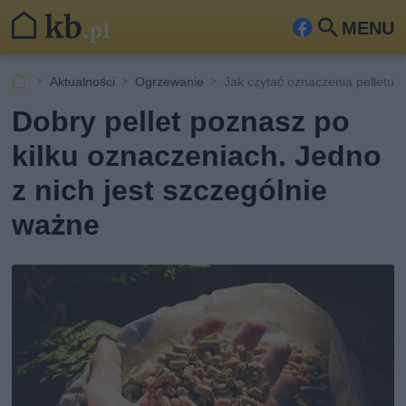
MENU
Fa
Szu
ceb
kaj
Aktualności
Ogrzewanie
Jak czytać oznaczenia pelletu?
ook
Dobry pellet poznasz po
kilku oznaczeniach. Jedno
z nich jest szczególnie
ważne