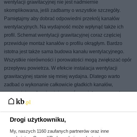
wentylacji grawitacyjnej nie jest nadmiernie
skomplikowana, jeśli zadbamy o wszystkie szczegóły.
Pamiętajmy aby dobrać odpowiedni przekrój kanałów
wentylacyjnych. Na wydajność może wpłynąć także ich
profil. Schemat wentylacji grawitacyjnej coraz częściej
przewiduje montaż kanałów o profilu okrągłym. Bardzo
istotna jest także sama budowa kanału wentylacyjnego.
Wszystkie nierówności i porowatości mogą zwiększać opór
przepływu powietrza. W efekcie instalacja wentylacji
grawitacyjnej stanie się mniej wydajna. Dlatego warto
zadbać o wykonanie całkowicie gładkich kanałów,
zapewniających najmniejszy opór powietrza, a co za tym
idzie, największą wydajność wentylacji.
Drogi użytkowniku,
My, naszych 1160 zaufanych partnerów oraz inne