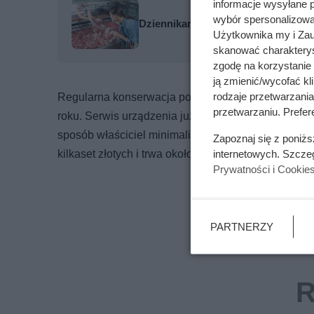
informacje wysyłane 
wybór spersonalizowan
Dziennikarze ujawnili pochodzenie 
Użytkownika my i Zau
skanować charakterys
zgodę na korzystanie 
ją zmienić/wycofać kl
rodzaje przetwarzani
Regularna konserwacja pompy ciepła może wydłużyć
przetwarzaniu. Prefere
roku. Serwis urządzenia już po zakończeniu sezon
sposób właściciel minimalizuje ryzyko spadku efek
Zapoznaj się z poniż
kilkaset złotych i trwa około 1-1,5 godziny.
internetowych. Szcze
Prywatności i Cookie
PARTNERZY