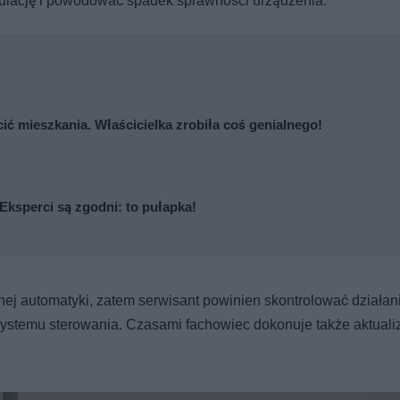
kulację i powodować spadek sprawności urządzenia.
cić mieszkania. Właścicielka zrobiła coś genialnego!
Eksperci są zgodni: to pułapka!
j automatyki, zatem serwisant powinien skontrolować działan
 systemu sterowania. Czasami fachowiec dokonuje także aktualiz