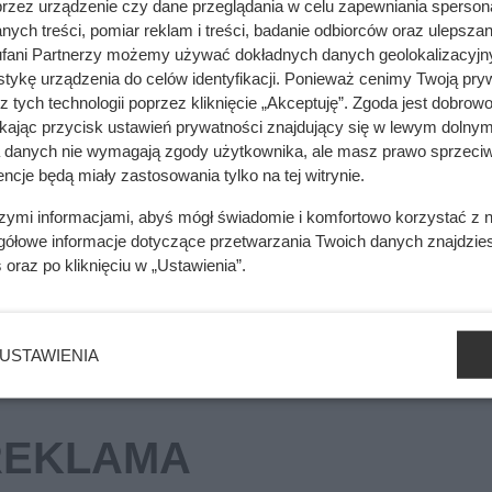
przez urządzenie czy dane przeglądania w celu zapewniania sperson
ych treści, pomiar reklam i treści, badanie odbiorców oraz ulepszan
mięsa z Dino. Klienci zaskoczeni
fani Partnerzy możemy używać dokładnych danych geolokalizacyjn
tykę urządzenia do celów identyfikacji. Ponieważ cenimy Twoją pry
z tych technologii poprzez kliknięcie „Akceptuję”. Zgoda jest dobro
ikając przycisk ustawień prywatności znajdujący się w lewym dolnym
a danych nie wymagają zgody użytkownika, ale masz prawo sprzeciw
 jej żywotność. Taki system należy kontrolować co najmniej r
ncje będą miały zastosowania tylko na tej witrynie.
u grzewczego nie powinien być traktowany jak zbędny wydatek,
tywności i nagłych awarii. Kompleksowy przegląd pompy ciepła 
szymi informacjami, abyś mógł świadomie i komfortowo korzystać z
gółowe informacje dotyczące przetwarzania Twoich danych znajdzi
s
oraz po kliknięciu w „Ustawienia”.
USTAWIENIA