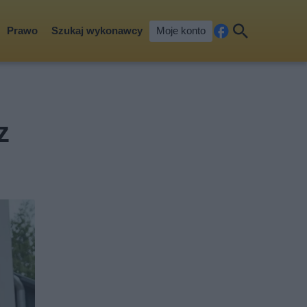
Prawo
Szukaj wykonawcy
Moje konto
Fa
Szu
ceb
kaj
ook
z