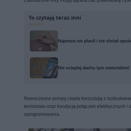
Zabrudzone filtry mogą ograniczać prawidłową cyr
To czytają teraz inni
Najemca nie płacił i nie chciał opuś
Nie ocieplaj dachu tym materiałem! 
Nowoczesne pompy ciepła korzystają z rozbudowane
termostatu oraz kondycję połączeń elektrycznych i
oprogramowania.