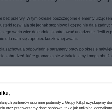
ie bez przerwy. W tym okresie poszczególne elementy urządzen
erki rozwijają się jednak stopniowo i często nie dają żadnyc
ego warto więc dokładnie skontrolować urządzenie. Jeśli w 
e uda nam się zapobiec kosztownej awarii.
pła zachowała odpowiednie parametry pracy po okresie najwię
cie zabrudzeń, które gromadzą się w trakcie zimy i mogą obniża
iku,
apartamentowcach! Kosztują dosłownie fortunę
fanych partnerów oraz inne podmioty z Grupy KB.pl uzyskujemy do
niu oraz przetwarzamy dane osobowe, takie jak unikalne identyfikat