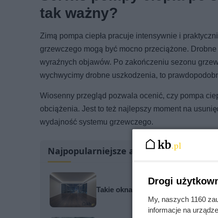
tak ważny?
Zimą pompa ciepła pracuje intensywnie i praktyczn
grzewczego mogą być mocno przeciążone. Drobne ust
wyraźnych objawów. Po zakończeniu sezonu grzewcz
wychwycimy drobne uszkodzenia, to prawdopodobni
Wiosenny przegląd pozwala ocenić, czy pompa cie
obciążenia. Jest to też najlepszy moment na usunię
wydajność systemu grzewczego.
Najpopularniejsze artykuły
Drogi użytkown
Takie okna to hit w nowoczesnych 
My, naszych 1160 zau
informacje na urządze