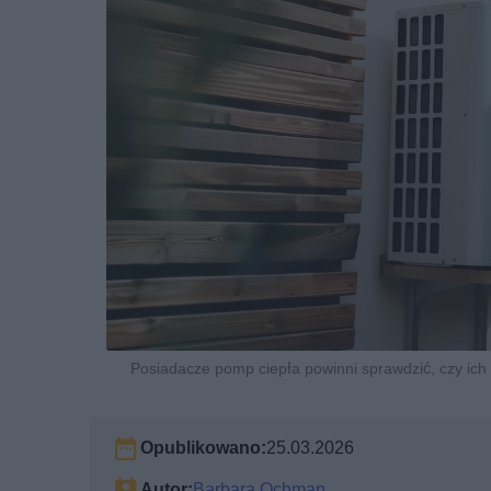
Posiadacze pomp ciepła powinni sprawdzić, czy ic
Opublikowano:
25.03.2026
Autor:
Barbara Ochman