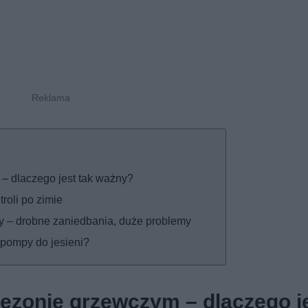
– dlaczego jest tak ważny?
roli po zimie
czy – drobne zaniedbania, duże problemy
pompy do jesieni?
ezonie grzewczym – dlaczego j