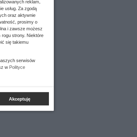
alizowanych reklam,
ie usług. Za zgodą
ych oraz aktywnie
watność, prosimy o
wolna i zawsze możesz
 rogu strony. Niektóre
ić się takiemu
az do
 bo w ten
kosztuje
 naszych serwisów
esz w
Polityce
Akceptuję