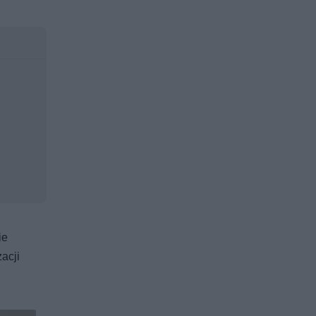
ie
acji