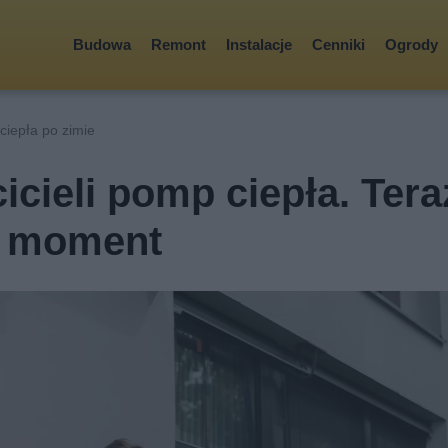
Budowa
Remont
Instalacje
Cenniki
Ogrody
iepła po zimie
cieli pomp ciepła. Tera
zy moment