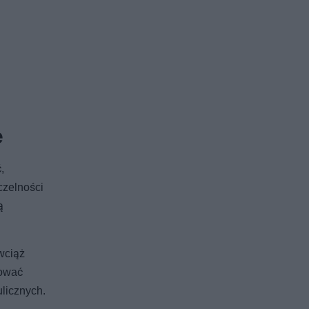
e
,
czelności
ą
wciąż
mować
ulicznych.