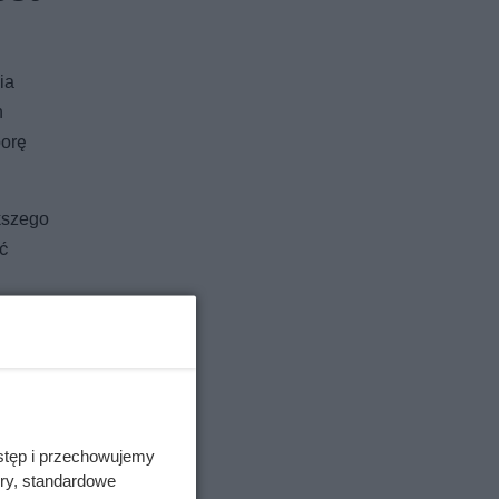
ia
h
porę
kszego
ć
stęp i przechowujemy
ory, standardowe