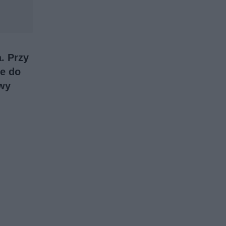
. Przy
e do
owy