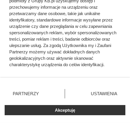
podmioty z Grupy KB.pl uzyskujemy dostęp i
wentylatorom dokończyć chłodzenie i bezpiecznie wygasić
przechowujemy informacje na urządzeniu oraz
układ nawet wtedy, gdy nagle zabraknie prądu.
przetwarzamy dane osobowe, takie jak unikalne
identyfikatory, standardowe informacje wysyłane przez
urządzenie czy dane przeglądania w celu zapewniania
spersonalizowanych reklam, wybór spersonalizowanych
treści, pomiar reklam i treści, badanie odbiorców oraz
ulepszanie usług. Za zgodą Użytkownika my i Zaufani
Partnerzy możemy używać dokładnych danych
geolokalizacyjnych oraz aktywnie skanować
charakterystykę urządzenia do celów identyfikacji.
Ponieważ cenimy Twoją prywatność, prosimy o zgodę na
korzystanie z tych technologii poprzez kliknięcie
„Akceptuję”. Zgoda jest dobrowolna i zawsze możesz ją
zmienić/wycofać klikając przycisk ustawień prywatności
PARTNERZY
USTAWIENIA
znajdujący się w lewym dolnym rogu strony. Niektóre
rodzaje przetwarzania danych nie wymagają zgody
użytkownika, ale masz prawo sprzeciwić się takiemu
W dużych silosach lub przy złym składowaniu pellet potrafi się
Akceptuję
nagrzewać samoczynnie i emitować gazy łatwopalne, zanim
przetwarzaniu. Preferencje będą miały zastosowania tylko
jeszcze zostanie spalony w piecu, fot. stockmotion
na tej witrynie.