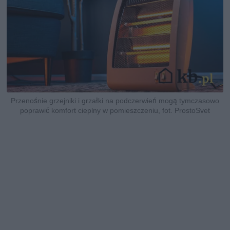
Przenośnie grzejniki i grzałki na podczerwień mogą tymczasowo
poprawić komfort cieplny w pomieszczeniu, fot. ProstoSvet