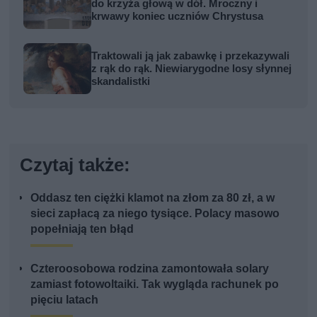
do krzyża głową w dół. Mroczny i
krwawy koniec uczniów Chrystusa
Traktowali ją jak zabawkę i przekazywali
z rąk do rąk. Niewiarygodne losy słynnej
skandalistki
Czytaj także:
Oddasz ten ciężki klamot na złom za 80 zł, a w
sieci zapłacą za niego tysiące. Polacy masowo
popełniają ten błąd
Czteroosobowa rodzina zamontowała solary
zamiast fotowoltaiki. Tak wygląda rachunek po
pięciu latach