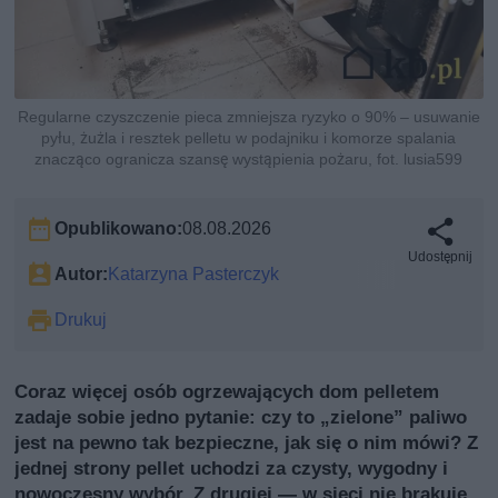
Regularne czyszczenie pieca zmniejsza ryzyko o 90% – usuwanie
pyłu, żużla i resztek pelletu w podajniku i komorze spalania
znacząco ogranicza szansę wystąpienia pożaru, fot. lusia599
Opublikowano:
08.08.2026
Udostępnij
Autor:
Katarzyna Pasterczyk
Drukuj
Coraz więcej osób ogrzewających dom pelletem
zadaje sobie jedno pytanie: czy to „zielone” paliwo
jest na pewno tak bezpieczne, jak się o nim mówi? Z
jednej strony pellet uchodzi za czysty, wygodny i
nowoczesny wybór. Z drugiej — w sieci nie brakuje