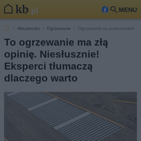
MENU
Fa
Szu
ceb
kaj
Aktualności
Ogrzewanie
Ogrzewanie na podczerwień
ook
To ogrzewanie ma złą
opinię. Niesłusznie!
Eksperci tłumaczą
dlaczego warto