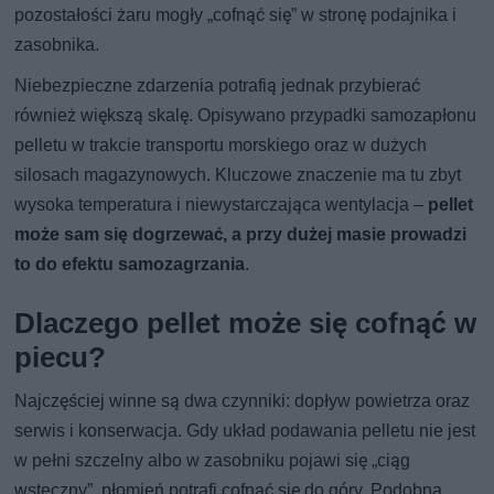
pozostałości żaru mogły „cofnąć się” w stronę podajnika i
zasobnika.
Niebezpieczne zdarzenia potrafią jednak przybierać
również większą skalę. Opisywano przypadki samozapłonu
pelletu w trakcie transportu morskiego oraz w dużych
silosach magazynowych. Kluczowe znaczenie ma tu zbyt
wysoka temperatura i niewystarczająca wentylacja –
pellet
może sam się dogrzewać, a przy dużej masie prowadzi
to do efektu samozagrzania
.
Dlaczego pellet może się cofnąć w
piecu?
Najczęściej winne są dwa czynniki: dopływ powietrza oraz
serwis i konserwacja. Gdy układ podawania pelletu nie jest
w pełni szczelny albo w zasobniku pojawi się „ciąg
wsteczny”, płomień potrafi cofnąć się do góry. Podobna