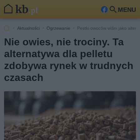
MENU
Fa
Szu
ceb
kaj
Aktualności
Ogrzewanie
Pestki owoców wiśni jako altern
ook
Nie owies, nie trociny. Ta
alternatywa dla pelletu
zdobywa rynek w trudnych
czasach