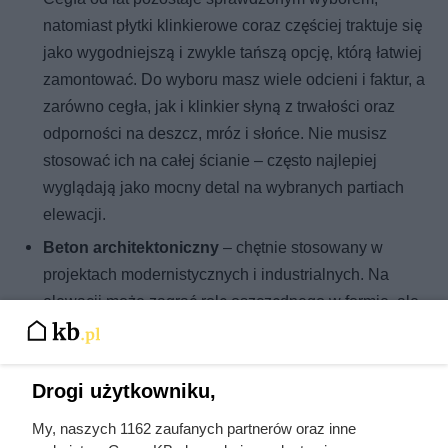
natomiast płytki klinkierowe coraz częściej traktuje się
jako wygodniejszą i zwykle tańszą opcję, którą łatwiej
zamontować. Do wyboru masz wiele odcieni i faktur, a
zarówno cegła, jak i klinkier słyną z trwałości oraz
odporności na deszcz, mróz i słońce. Nie musisz
stosować ich na całej ścianie – często najlepiej
wyglądają jako mocny detal na wybranych partiach
elewacji.
Beton architektoniczny
– chętnie stosowany w
projektach modernistycznych i industrialnych. Na
elewacji może zagrać rolę oszczędnego w formie, ale
bardzo wyrazistego akcentu, który dodaje bryle
„pazura”. To materiał odporny na uszkodzenia
mechaniczne i dobrze znoszący zmienną pogodę.
Drogi użytkowniku,
Blacha
– kiedyś kojarzona głównie z garażami i
My, naszych 1162 zaufanych partnerów oraz inne
magazynami, dziś coraz śmielej wchodzi na elewacje