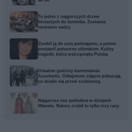
lat 80.
To jedno z najgorszych drzew
liściastych do kominka. Zostawia
mnóstwo sadzy
Zwabił ją do auta podstępem, a potem
postawił potworne ultimatum. Kulisy
tragedii, która wstrząsnęła Polską
Ostatnie godziny komendanta
Auschwitz. Odtajnione zdjęcia pokazują,
co działo się przed szubienicą
Najgorsza noc poślubna w dziejach
Wawelu. Batory zrobił to tylko trzy razy