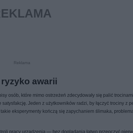
 ryzyko awarii
pisy osób, które mimo ostrzeżeń zdecydowały się palić trocinam
je satysfakcję. Jeden z użytkowników radzi, by łączyć trociny z 
e takie eksperymenty kończą się zapychaniem ślimaka, problem
ntroli pracy urządzenia — bez doglądania łatwo przeoczyć pier