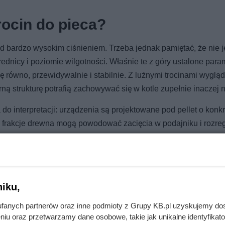
ocin do pieca?
d bardzo wysokim ciśnieniem. Trzeba jednak pamiętać, że nie je
średnicy i poziomie wilgotności. Właśnie te z góry ustalone para
ię równo, przewidywalnie i stabilnie. Z luźnymi trocinami wygląd
ną strukturę potrafią zachowywać się w kotle zupełnie inaczej ni
do interpretacji: urządzenia są projektowane pod pellet o konkr
ne frakcje drewna mogą powodować zacięcia w podajniku i rozr
, czystego spalania może pojawić się więcej dymu, sadzy i
ją też konieczność częstszego czyszczenia palnika, wymiennik
iku,
fanych partnerów oraz inne podmioty z Grupy KB.pl uzyskujemy do
niu oraz przetwarzamy dane osobowe, takie jak unikalne identyfikat