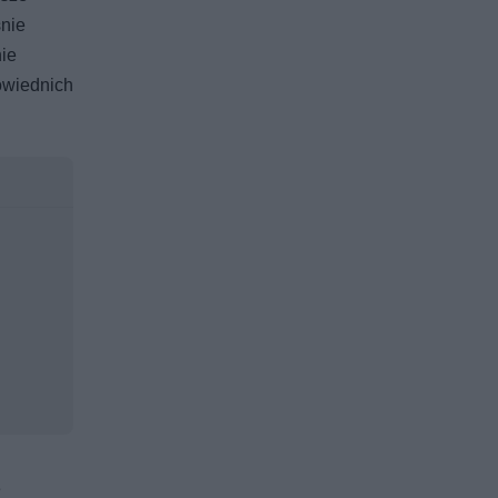
śnie
nie
powiednich
e