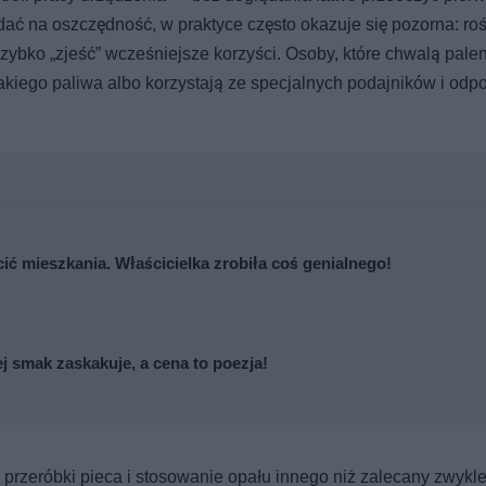
ać na oszczędność, w praktyce często okazuje się pozorna: ro
 szybko „zjeść” wcześniejsze korzyści. Osoby, które chwalą pale
takiego paliwa albo korzystają ze specjalnych podajników i od
cić mieszkania. Właścicielka zrobiła coś genialnego!
j smak zaskakuje, a cena to poezja!
 przeróbki pieca i stosowanie opału innego niż zalecany zwykl