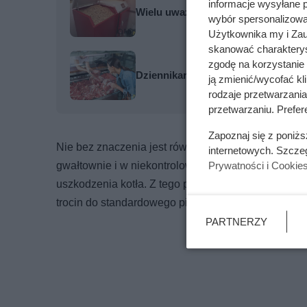
informacje wysyłane 
Wielu uważa, że w domu energooszc
wybór spersonalizowan
Użytkownika my i Zau
skanować charakterys
zgodę na korzystanie 
Dziennikarze ujawnili pochodzenie 
ją zmienić/wycofać kl
rodzaje przetwarzani
przetwarzaniu. Prefere
Zapoznaj się z poniż
Nie bez znaczenia jest również bezpieczeństwo. Pod
internetowych. Szcze
gwałtownie i w niekontrolowany sposób. To zwiększ
Prywatności i Cookie
uszkodzenia kotła. Z tego powodu większość port
trocin do standardowego pieca przeznaczonego na p
PARTNERZY