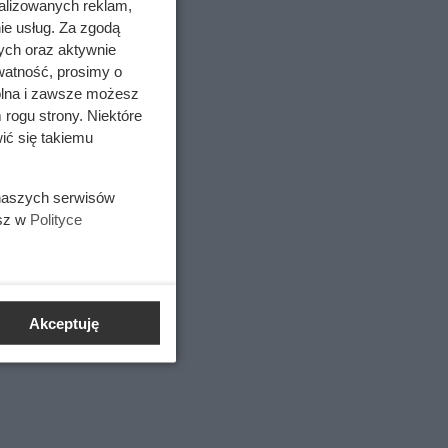
alizowanych reklam,
ie usług. Za zgodą
ych oraz aktywnie
watność, prosimy o
wolna i zawsze możesz
 rogu strony. Niektóre
ić się takiemu
 naszych serwisów
alić się
esz w
Polityce
t
ypywanie
Akceptuję