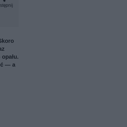
stępnij
 Skoro
az
 opału.
yć — a