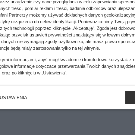
przez urządzenie czy dane przeglądania w celu zapewniania sperson
zędnym pellet nie ma sensu. To nie zawsze prawda
ych treści, pomiar reklam i treści, badanie odbiorców oraz ulepszan
fani Partnerzy możemy używać dokładnych danych geolokalizacyjn
tykę urządzenia do celów identyfikacji. Ponieważ cenimy Twoją pry
z tych technologii poprzez kliknięcie „Akceptuję”. Zgoda jest dobro
mięsa z Dino. Klienci zaskoczeni
ikając przycisk ustawień prywatności znajdujący się w lewym dolnym
a danych nie wymagają zgody użytkownika, ale masz prawo sprzeciw
ncje będą miały zastosowania tylko na tej witrynie.
szymi informacjami, abyś mógł świadomie i komfortowo korzystać z
czas gdy pellet spala się dość równomiernie, trociny mogą zap
gółowe informacje dotyczące przetwarzania Twoich danych znajdzi
a ryzyko przegrzania palnika, a w skrajnych przypadkach nawe
s
oraz po kliknięciu w „Ustawienia”.
ali branżowych oraz samych producentów wyraźnie odradza ws
ellet.
USTAWIENIA