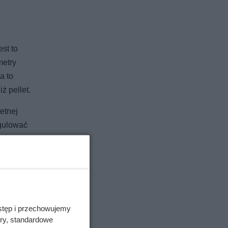
st to
metry
a to
ż pellet.
etnej
egulować
a oraz
stęp i przechowujemy
ory, standardowe