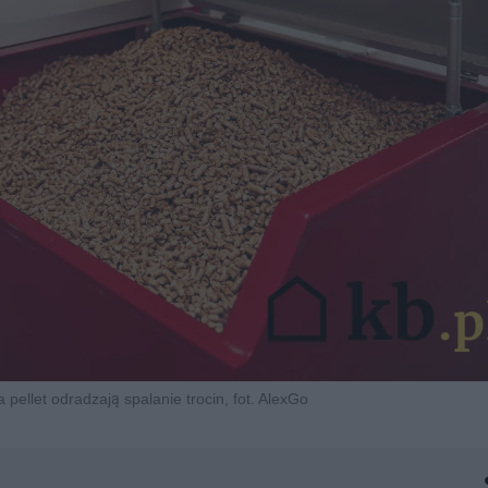
pellet odradzają spalanie trocin, fot. AlexGo