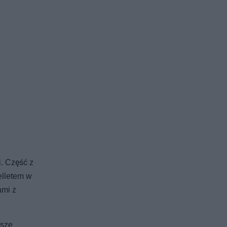
i. Część z
pelletem w
ami z
wsze