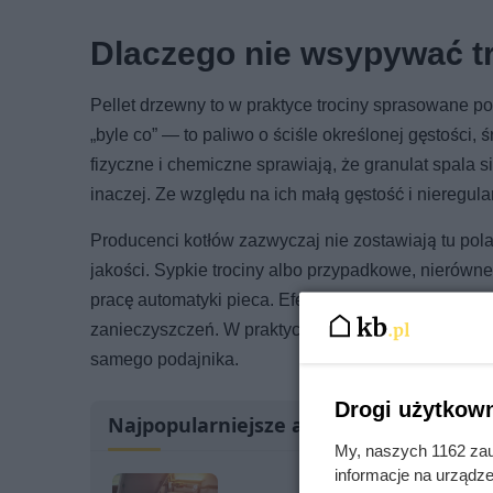
Dlaczego nie wsypywać tr
Pellet drzewny to w praktyce trociny sprasowane po
„byle co” — to paliwo o ściśle określonej gęstości, 
fizyczne i chemiczne sprawiają, że granulat spala s
inaczej. Ze względu na ich małą gęstość i nieregular
Producenci kotłów zazwyczaj nie zostawiają tu pola 
jakości. Sypkie trociny albo przypadkowe, nierów
pracę automatyki pieca. Efekt? Zamiast efektywnego
zanieczyszczeń. W praktyce trociny często oznacza
samego podajnika.
Drogi użytkown
Najpopularniejsze artykuły
My, naszych 1162 zau
informacje na urządze