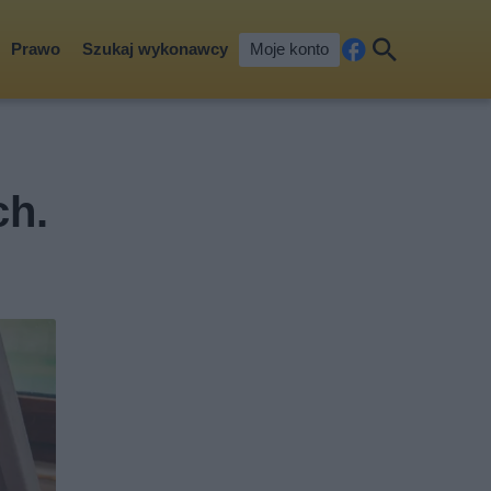
Prawo
Szukaj wykonawcy
Moje konto
Fa
Szu
ceb
kaj
ook
ch.