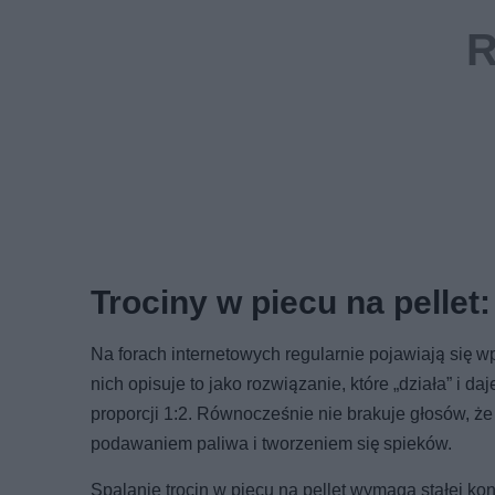
Trociny w piecu na pellet:
Na forach internetowych regularnie pojawiają się w
nich opisuje to jako rozwiązanie, które „działa” i da
proporcji 1:2. Równocześnie nie brakuje głosów, ż
podawaniem paliwa i tworzeniem się spieków.
Spalanie trocin w piecu na pellet wymaga stałej ko