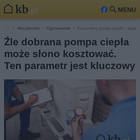
MENU
Fa
Szu
ceb
kaj
Aktualności
Ogrzewanie
Parametry pomp ciepła - wyjaś
ook
Źle dobrana pompa ciepła
może słono kosztować.
Ten parametr jest kluczowy