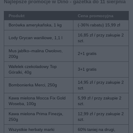
Najlepsze promocje w Dino - gazetka do 11 sierpnia
Produkt
Cena promocyjna
Borówka amerykańska, 1 kg
(-36% rabatu) 15,99 zł
16,85 zł / przy zakupie 2
Lody Grycan waniliowe, 1,1 l
szt.
Mus jabłko–malina Owolovo,
2+1 gratis
200g
Wafelek czekoladowy Top
3+1 gratis
Góralki, 40g
14,95 zł / przy zakupie 2
Bombonierka Merci, 250g
szt.
Kawa mielona Mocca Fix Gold
5,99 zł / przy zakupie 2
Woseba, 100g
szt.
Kawa mielona Prima Finezja,
12,99 zł / przy zakupie 2
250g
szt.
Wszystkie herbaty marki
60% taniej na drugi,