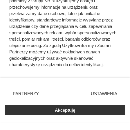
podmioty z Grupy KB.pl uzyskujemy dostęp i
Sprawdź ten mały element przy rozdzielaczu
przechowujemy informacje na urządzeniu oraz
przetwarzamy dane osobowe, takie jak unikalne
identyfikatory, standardowe informacje wysyłane przez
urządzenie czy dane przeglądania w celu zapewniania
spersonalizowanych reklam, wybór spersonalizowanych
treści, pomiar reklam i treści, badanie odbiorców oraz
ulepszanie usług. Za zgodą Użytkownika my i Zaufani
Partnerzy możemy używać dokładnych danych
geolokalizacyjnych oraz aktywnie skanować
charakterystykę urządzenia do celów identyfikacji.
Ponieważ cenimy Twoją prywatność, prosimy o zgodę na
korzystanie z tych technologii poprzez kliknięcie
„Akceptuję”. Zgoda jest dobrowolna i zawsze możesz ją
zmienić/wycofać klikając przycisk ustawień prywatności
PARTNERZY
USTAWIENIA
znajdujący się w lewym dolnym rogu strony. Niektóre
rodzaje przetwarzania danych nie wymagają zgody
użytkownika, ale masz prawo sprzeciwić się takiemu
Akceptuję
przetwarzaniu. Preferencje będą miały zastosowania tylko
Ten gatunek drewna daje
na tej witrynie.
najwięcej ciepła, a Polacy rzadko