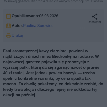
W nowej gazetce Biedronki dużo ciekawych promocji, fot. Blaszko
Opublikowano:
06.08.2026
Udostępnij
Autor:
Paulina Surowiec
Drukuj
Fani aromatycznej kawy ziarnistej powinni w
najbliższych dniach mieć Biedronkę na radarze. W
najnowszej gazetce pojawiła się propozycja z
wyższej półki, którą da się zgarnąć nawet o prawie
40 zł taniej. Jest jednak pewien haczyk — trzeba
spełnić konkretne warunki, by cena spadła tak
mocno. Za chwilę pokażemy, co dokładnie zrobić, do
kiedy trwa akcja i dlaczego lepiej nie odkładać tej
okazji na później.