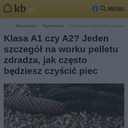
MENU
Fa
Szu
ceb
kaj
Aktualności
Ogrzewanie
Czy warto kupić pellet premium
ook
Klasa A1 czy A2? Jeden
szczegół na worku pelletu
zdradza, jak często
będziesz czyścić piec