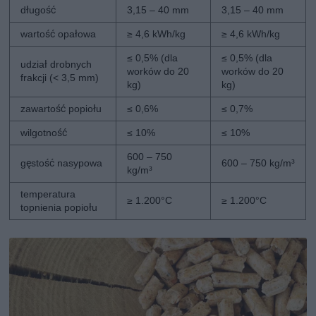
długość
3,15 – 40 mm
3,15 – 40 mm
wartość opałowa
≥ 4,6 kWh/kg
≥ 4,6 kWh/kg
≤ 0,5% (dla
≤ 0,5% (dla
udział drobnych
worków do 20
worków do 20
frakcji (< 3,5 mm)
kg)
kg)
zawartość popiołu
≤ 0,6%
≤ 0,7%
wilgotność
≤ 10%
≤ 10%
600 – 750
gęstość nasypowa
600 – 750 kg/m³
kg/m³
temperatura
≥ 1.200°C
≥ 1.200°C
topnienia popiołu