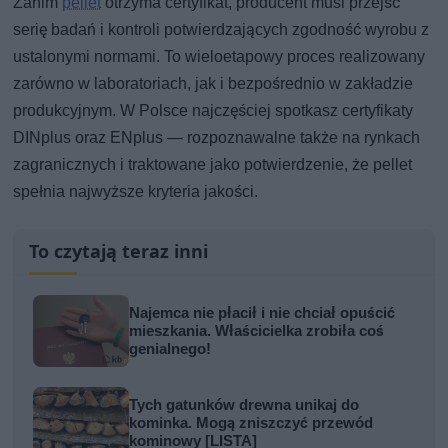
Zanim
pellet
otrzyma certyfikat, producent musi przejść
serię badań i kontroli potwierdzających zgodność wyrobu z
ustalonymi normami. To wieloetapowy proces realizowany
zarówno w laboratoriach, jak i bezpośrednio w zakładzie
produkcyjnym. W Polsce najczęściej spotkasz certyfikaty
DINplus oraz ENplus — rozpoznawalne także na rynkach
zagranicznych i traktowane jako potwierdzenie, że pellet
spełnia najwyższe kryteria jakości.
To czytają teraz inni
Najemca nie płacił i nie chciał opuścić
mieszkania. Właścicielka zrobiła coś
genialnego!
Tych gatunków drewna unikaj do
kominka. Mogą zniszczyć przewód
kominowy [LISTA]