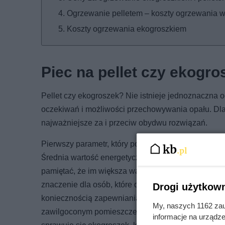
Ogrzewanie pelletem – koszty ogrzewania w
Koszty ogrzewania ekogroszkiem
Piec na pellet czy ekogro
Pellet czy ekogroszek? Nie istnieje jednoznaczna 
oczekiwań i możliwości przechowywania opału. Dla
najważniejsze za i przeciw obydwu rozwiązań.
Pierwszy parametr, który powinno uwzględniać każ
Średnia wartość energetyczna dobrej jakości pell
pamiętać, że im większa wartość opałowa, tym niż
znaczenie dla osób, które dysponują niewielką pow
Drogi użytkown
koniecznością zapewniania odpowiednio niskiej wi
My, naszych 1162 zau
zawilgoconym pomieszczeniu, bowiem im większa wi
informacje na urządze