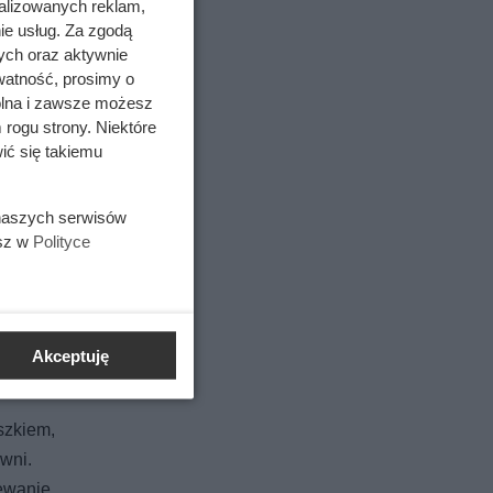
na
alizowanych reklam,
ie usług. Za zgodą
ych oraz aktywnie
watność, prosimy o
wolna i zawsze możesz
 rogu strony. Niektóre
ić się takiemu
oszty
 naszych serwisów
esz w
Polityce
Akceptuję
szkiem,
wni.
zewanie