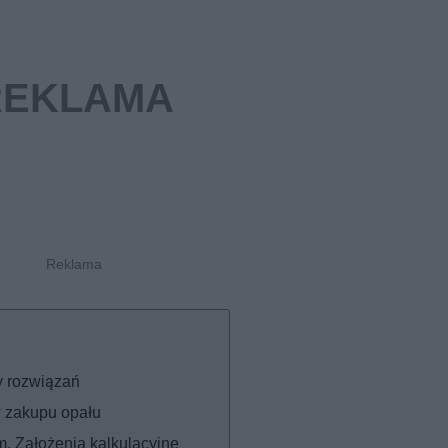
y rozwiązań
w zakupu opału
. Założenia kalkulacyjne