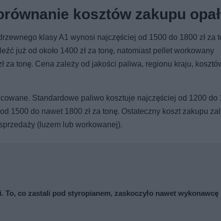
Porównanie kosztów zakupu opa
drzewnego klasy A1 wynosi najczęściej od 1500 do 1800 zł za t
eźć już od około 1400 zł za tonę, natomiast pellet workowany
za tonę. Cena zależy od jakości paliwa, regionu kraju, kosztó
icowane. Standardowe paliwo kosztuje najczęściej od 1200 do 
 od 1500 do nawet 1800 zł za tonę. Ostateczny koszt zakupu za
 sprzedaży (luzem lub workowanej).
cji. To, co zastali pod styropianem, zaskoczyło nawet wykonawcę