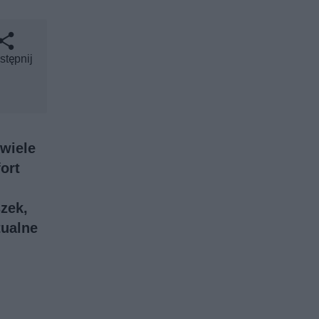
stępnij
wiele
ort
zek,
tualne