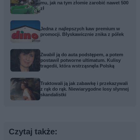
mu, jak na tym złomie zarobić nawet 500
zł
Jedna z najlepszych kaw premium w
promocji. Błyskawicznie znika z półek
Zwabił ją do auta podstępem, a potem
postawił potworne ultimatum. Kulisy
tragedii, która wstrząsnęła Polską
Traktowali ją jak zabawkę i przekazywali
z rąk do rąk. Niewiarygodne losy słynnej
skandalistki
Czytaj także: