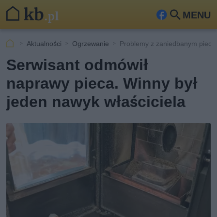
MENU
Fa
Szu
ceb
kaj
Aktualności
Ogrzewanie
Problemy z zaniedbanym piecem
ook
Serwisant odmówił
naprawy pieca. Winny był
jeden nawyk właściciela