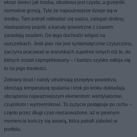
ekran świeci jak trzeba, obudowa jest czysta, a grzejniki
normalnie grzeją. Tyle że najważniejsze dzieje się w
środku. Tam potrafi odkładać się sadza, zalegać drobny,
niedopalony popiół, a kanały powietrzne z czasem
zarastają osadem. Do tego dochodzi wilgoć na
uszczelkach. Jeśli piec nie jest systematycznie czyszczony,
zaczyna pracować w warunkach zupełnie innych niż te, do
których został zaprojektowany – i bardzo szybko odbija się
to na jego trwałości.
Zebrany brud i naloty utrudniają przepływ powietrza,
obniżają temperaturę spalania i krok po kroku dokładają
obciążenia najważniejszym elementom: wentylatorowi,
czujnikom i wymiennikowi. To zużycie postępuje po cichu –
często przez długi czas niezauważone, aż w pewnym
momencie kończy się awarią, która potrafi zaboleć w
portfelu.