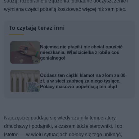
sadzą, rozebranie urządzenia, dokładne doczyszczenie i
wymiana części potrafią kosztować więcej niż sam piec.
To czytają teraz inni
Najemca nie płacił i nie chciał opuścić
mieszkania. Właścicielka zrobiła coś
genialnego!
Oddasz ten ciężki klamot na złom za 80
zł, a w sieci zapłacą za niego tysiące.
Polacy masowo popełniają ten błąd
Najczęściej poddają się wtedy czujniki temperatury,
dmuchawy i podajniki, a czasem także sterowniki. I co
istotne — w wielu sytuacjach dałoby się tego uniknąć,