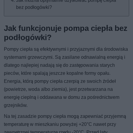
Jak można optymalnie użytkować pompę ciepła
bez podłogówki?
Jak funkcjonuje pompa ciepła bez
podłogówki?
Pompy ciepła są efektywnymi i przyjaznymi dla środowiska
systemami grzewczymi. Są zasilane odnawialną energią i
dlatego najlepiej nadają się do zastępowania starych
pieców, które spalają jeszcze kopalne formy opału.
Energia, którą pompy ciepła czerpią ze swoich źródeł
(powietrze, woda albo ziemia), jest przetwarzana na
energię cieplną i oddawana w domu za pośrednictwem
grzejników.
Na tej zasadzie pompy ciepła mogą zapewniać przyjemną
temperaturę w mieszkaniu powyżej +20°C nawet przy
zewnętrznej temperaturze rzędu -20°C. Przed laty