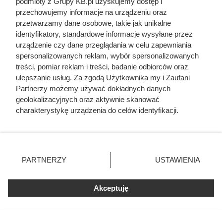
optymalną temperaturę niezależnie od aktualnej
podmioty z Grupy KB.pl uzyskujemy dostęp i
przechowujemy informacje na urządzeniu oraz
temperatury na zewnątrz.
przetwarzamy dane osobowe, takie jak unikalne
identyfikatory, standardowe informacje wysyłane przez
urządzenie czy dane przeglądania w celu zapewniania
spersonalizowanych reklam, wybór spersonalizowanych
treści, pomiar reklam i treści, badanie odbiorców oraz
ulepszanie usług. Za zgodą Użytkownika my i Zaufani
Partnerzy możemy używać dokładnych danych
geolokalizacyjnych oraz aktywnie skanować
charakterystykę urządzenia do celów identyfikacji.
Ponieważ cenimy Twoją prywatność, prosimy o zgodę na
korzystanie z tych technologii poprzez kliknięcie
„Akceptuję”. Zgoda jest dobrowolna i zawsze możesz ją
zmienić/wycofać klikając przycisk ustawień prywatności
Grzejniki o dużej powierzchni mogą być zasilane przez pompę
PARTNERZY
USTAWIENIA
znajdujący się w lewym dolnym rogu strony. Niektóre
ciepła, fot. Robert Kneschke
rodzaje przetwarzania danych nie wymagają zgody
użytkownika, ale masz prawo sprzeciwić się takiemu
Akceptuję
przetwarzaniu. Preferencje będą miały zastosowania tylko
na tej witrynie.