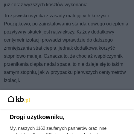
już coraz wyższych kosztów wykonania.
To zjawisko wynika z zasady malejących korzyści.
Początkowo, po zainstalowaniu standardowego ocieplenia,
pozytywny skutek jest największy. Każdy dodatkowy
centymetr izolacji prowadzi wprawdzie do dalszego
zmniejszania strat ciepła, jednak dodatkowa korzyść
stopniowo maleje. Oznacza to, że chociaż współczynnik
przenikania ciepła nadal spada, to nie dzieje się to takim
samym stopniu, jak w przypadku pierwszych centymetrów
izolacji.
Drogi użytkowniku,
My, naszych 1162 zaufanych partnerów oraz inne