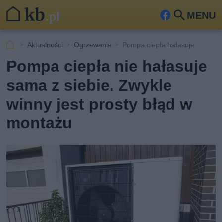
MENU
Fa
Szu
ceb
kaj
Aktualności
Ogrzewanie
Pompa ciepła hałasuje
ook
Pompa ciepła nie hałasuje
sama z siebie. Zwykle
winny jest prosty błąd w
montażu