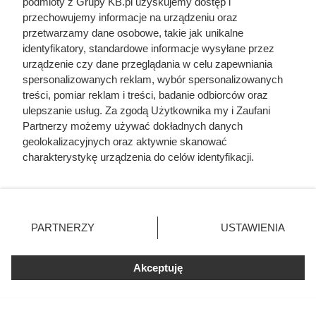
podmioty z Grupy KB.pl uzyskujemy dostęp i
przechowujemy informacje na urządzeniu oraz
przetwarzamy dane osobowe, takie jak unikalne
identyfikatory, standardowe informacje wysyłane przez
urządzenie czy dane przeglądania w celu zapewniania
spersonalizowanych reklam, wybór spersonalizowanych
treści, pomiar reklam i treści, badanie odbiorców oraz
ulepszanie usług. Za zgodą Użytkownika my i Zaufani
Partnerzy możemy używać dokładnych danych
geolokalizacyjnych oraz aktywnie skanować
Aby zredukować współczynnik przenikania ciepła przez ściany,
charakterystykę urządzenia do celów identyfikacji.
należy zastosować odpowiednio grubą warstwę izolacyjną, fot. GM
Ponieważ cenimy Twoją prywatność, prosimy o zgodę na
Photography
korzystanie z tych technologii poprzez kliknięcie
„Akceptuję”. Zgoda jest dobrowolna i zawsze możesz ją
zmienić/wycofać klikając przycisk ustawień prywatności
PARTNERZY
USTAWIENIA
znajdujący się w lewym dolnym rogu strony. Niektóre
rodzaje przetwarzania danych nie wymagają zgody
użytkownika, ale masz prawo sprzeciwić się takiemu
Akceptuję
przetwarzaniu. Preferencje będą miały zastosowania tylko
na tej witrynie.