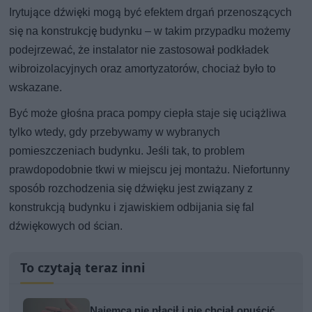
Irytujące dźwięki mogą być efektem drgań przenoszących
się na konstrukcję budynku – w takim przypadku możemy
podejrzewać, że instalator nie zastosował podkładek
wibroizolacyjnych oraz amortyzatorów, chociaż było to
wskazane.
Być może głośna praca pompy ciepła staje się uciążliwa
tylko wtedy, gdy przebywamy w wybranych
pomieszczeniach budynku. Jeśli tak, to problem
prawdopodobnie tkwi w miejscu jej montażu. Niefortunny
sposób rozchodzenia się dźwięku jest związany z
konstrukcją budynku i zjawiskiem odbijania się fal
dźwiękowych od ścian.
To czytają teraz inni
Najemca nie płacił i nie chciał opuścić