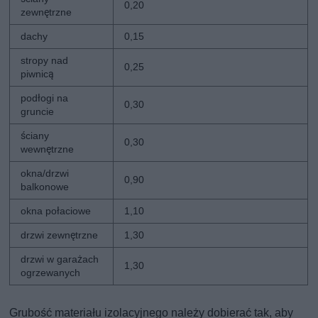
0,20
zewnętrzne
dachy
0,15
stropy nad
0,25
piwnicą
podłogi na
0,30
gruncie
ściany
0,30
wewnętrzne
okna/drzwi
0,90
balkonowe
okna połaciowe
1,10
drzwi zewnętrzne
1,30
drzwi w garażach
1,30
ogrzewanych
Grubość materiału izolacyjnego należy dobierać tak, aby