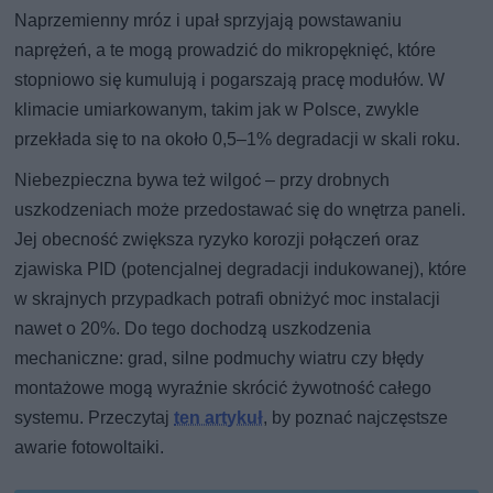
Naprzemienny mróz i upał sprzyjają powstawaniu
naprężeń, a te mogą prowadzić do mikropęknięć, które
stopniowo się kumulują i pogarszają pracę modułów. W
klimacie umiarkowanym, takim jak w Polsce, zwykle
przekłada się to na około 0,5–1% degradacji w skali roku.
Niebezpieczna bywa też wilgoć – przy drobnych
uszkodzeniach może przedostawać się do wnętrza paneli.
Jej obecność zwiększa ryzyko korozji połączeń oraz
zjawiska PID (potencjalnej degradacji indukowanej), które
w skrajnych przypadkach potrafi obniżyć moc instalacji
nawet o 20%. Do tego dochodzą uszkodzenia
mechaniczne: grad, silne podmuchy wiatru czy błędy
montażowe mogą wyraźnie skrócić żywotność całego
systemu. Przeczytaj
ten artykuł
, by poznać najczęstsze
awarie fotowoltaiki.