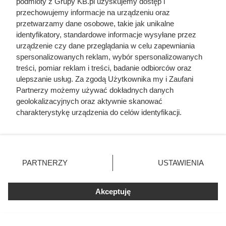
zareagować, zanim usterka zacznie realnie obniżać
podmioty z Grupy KB.pl uzyskujemy dostęp i
przechowujemy informacje na urządzeniu oraz
produkcję energii.
przetwarzamy dane osobowe, takie jak unikalne
identyfikatory, standardowe informacje wysyłane przez
Stosując te działania, można wyraźnie wydłużyć żywotność
urządzenie czy dane przeglądania w celu zapewniania
paneli i utrzymać ich sprawność nawet długo po
spersonalizowanych reklam, wybór spersonalizowanych
treści, pomiar reklam i treści, badanie odbiorców oraz
zakończeniu gwarancji. Wysoka wydajność to nie tylko
ulepszanie usług. Za zgodą Użytkownika my i Zaufani
mniejsze straty i niższe koszty, ale też szybszy oraz
Partnerzy możemy używać dokładnych danych
większy zwrot z całej inwestycji.
geolokalizacyjnych oraz aktywnie skanować
charakterystykę urządzenia do celów identyfikacji.
Ponieważ cenimy Twoją prywatność, prosimy o zgodę na
korzystanie z tych technologii poprzez kliknięcie
Czytaj także:
„Akceptuję”. Zgoda jest dobrowolna i zawsze możesz ją
zmienić/wycofać klikając przycisk ustawień prywatności
PARTNERZY
USTAWIENIA
Zamontowali solary kilkanaście lat temu. Dziś
znajdujący się w lewym dolnym rogu strony. Niektóre
podsumowali, czy to się opłacało
rodzaje przetwarzania danych nie wymagają zgody
użytkownika, ale masz prawo sprzeciwić się takiemu
Akceptuję
przetwarzaniu. Preferencje będą miały zastosowania tylko
Zamówił mocniejszą pompę ciepła „na zapas”.
na tej witrynie.
Rachunki zamiast spaść, zaczęły rosnąć