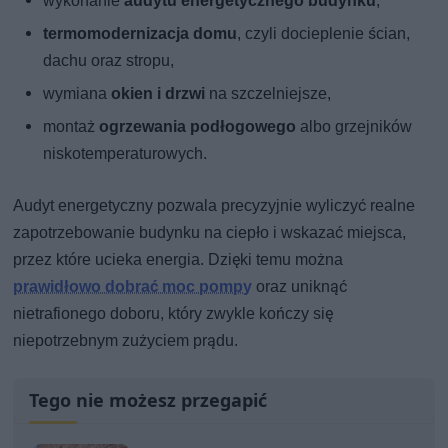
wykonanie
audytu energetycznego budynku
,
termomodernizacja domu
, czyli docieplenie ścian,
dachu oraz stropu,
wymiana
okien i drzwi
na szczelniejsze,
montaż
ogrzewania podłogowego
albo grzejników
niskotemperaturowych.
Audyt energetyczny pozwala precyzyjnie wyliczyć realne
zapotrzebowanie budynku na ciepło i wskazać miejsca,
przez które ucieka energia. Dzięki temu można
prawidłowo dobrać moc pompy
oraz uniknąć
nietrafionego doboru, który zwykle kończy się
niepotrzebnym zużyciem prądu.
Tego nie możesz przegapić