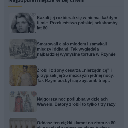
Kazali jej rozbierać się w niemal każdym
filmie. Przekleństwo polskiej seksbomby
lat 80.
Smarowali ciało miodem i zamykali
między łódkami. Tak wyglądała
najbardziej wymyślna tortura w Rzymie
Zrobili z żony cesarza „nierządnicę” i
przypisali jej 25 mężczyzn jednej nocy.
Tak Rzym pozbył się zbyt ambitnej
kobiety
Najgorsza noc poślubna w dziejach
Wawelu. Batory zrobił to tylko trzy razy
Oddasz ten ciężki klamot na złom za 80
zł, a w sieci zapłacą za niego tysiące.