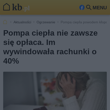
MENU
Fa
Szu
ceb
kaj
Aktualności
Ogrzewanie
Pompa ciepła powodem kłopot
ook
Pompa ciepła nie zawsze
się opłaca. Im
wywindowała rachunki o
40%