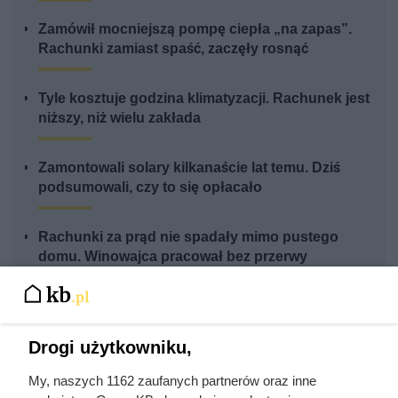
Zamówił mocniejszą pompę ciepła „na zapas”.
Rachunki zamiast spaść, zaczęły rosnąć
Tyle kosztuje godzina klimatyzacji. Rachunek jest
niższy, niż wielu zakłada
Zamontowali solary kilkanaście lat temu. Dziś
podsumowali, czy to się opłacało
Rachunki za prąd nie spadały mimo pustego
domu. Winowajca pracował bez przerwy
Drogi użytkowniku,
My, naszych 1162 zaufanych partnerów oraz inne