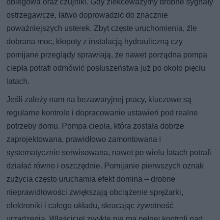
obiegowa oraz czujniki. Gdy zlekceważymy drobne sygnały
ostrzegawcze, łatwo doprowadzić do znacznie
poważniejszych usterek. Zbyt częste uruchomienia, źle
dobrana moc, kłopoty z instalacją hydrauliczną czy
pomijane przeglądy sprawiają, że nawet porządna pompa
ciepła potrafi odmówić posłuszeństwa już po około pięciu
latach.
Jeśli zależy nam na bezawaryjnej pracy, kluczowe są
regularne kontrole i dopracowanie ustawień pod realne
potrzeby domu. Pompa ciepła, która została dobrze
zaprojektowana, prawidłowo zamontowana i
systematycznie serwisowana, nawet po wielu latach potrafi
działać równo i oszczędnie. Pomijanie pierwszych oznak
zużycia często uruchamia efekt domina – drobne
nieprawidłowości zwiększają obciążenie sprężarki,
elektroniki i całego układu, skracając żywotność
urządzenia. Właściciel zwykle nie ma pełnej kontroli nad