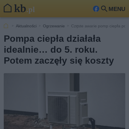
MENU
Fa
Szu
ceb
kaj
Aktualności
Ogrzewanie
Częste awarie pomp ciepła po l
ook
Pompa ciepła działała
idealnie… do 5. roku.
Potem zaczęły się koszty