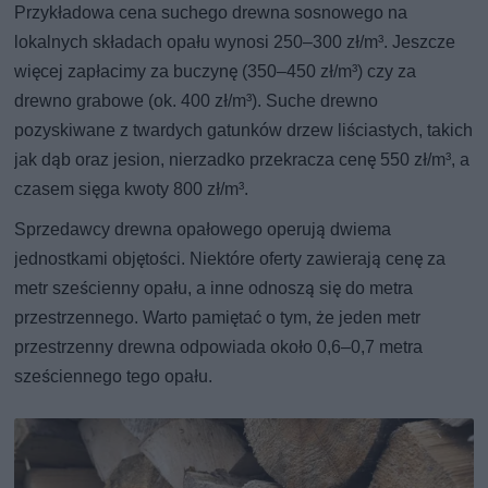
Przykładowa cena suchego drewna sosnowego na
lokalnych składach opału wynosi 250–300 zł/m³. Jeszcze
więcej zapłacimy za buczynę (350–450 zł/m³) czy za
drewno grabowe (ok. 400 zł/m³). Suche drewno
pozyskiwane z twardych gatunków drzew liściastych, takich
jak dąb oraz jesion, nierzadko przekracza cenę 550 zł/m³, a
czasem sięga kwoty 800 zł/m³.
Sprzedawcy drewna opałowego operują dwiema
jednostkami objętości. Niektóre oferty zawierają cenę za
metr sześcienny opału, a inne odnoszą się do metra
przestrzennego. Warto pamiętać o tym, że jeden metr
przestrzenny drewna odpowiada około 0,6–0,7 metra
sześciennego tego opału.