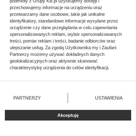
podmioty z Grupy KB.pl uzyskujemy dostęp i
przechowujemy informacje na urządzeniu oraz
przetwarzamy dane osobowe, takie jak unikalne
identyfikatory, standardowe informacje wysyłane przez
urządzenie czy dane przeglądania w celu zapewniania
spersonalizowanych reklam, wybór spersonalizowanych
treści, pomiar reklam i treści, badanie odbiorców oraz
ulepszanie usług. Za zgodą Użytkownika my i Zaufani
Partnerzy możemy używać dokładnych danych
geolokalizacyjnych oraz aktywnie skanować
charakterystykę urządzenia do celów identyfikacji.
Na ile naprawdę wystarcza tona
Ponieważ cenimy Twoją prywatność, prosimy o zgodę na
pelletu? Prosty przelicznik dla
korzystanie z tych technologii poprzez kliknięcie
„Akceptuję”. Zgoda jest dobrowolna i zawsze możesz ją
domu 140 m²
zmienić/wycofać klikając przycisk ustawień prywatności
PARTNERZY
USTAWIENIA
znajdujący się w lewym dolnym rogu strony. Niektóre
rodzaje przetwarzania danych nie wymagają zgody
użytkownika, ale masz prawo sprzeciwić się takiemu
Akceptuję
przetwarzaniu. Preferencje będą miały zastosowania tylko
na tej witrynie.