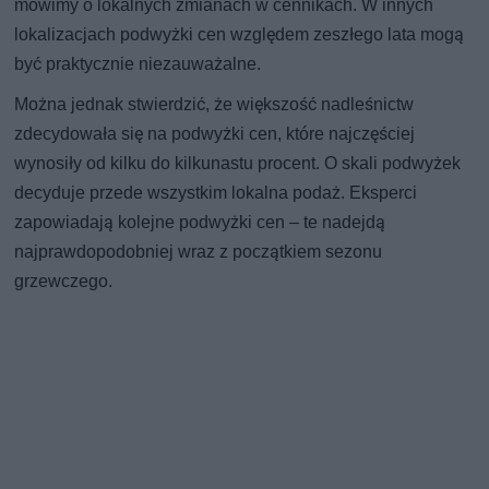
mówimy o lokalnych zmianach w cennikach. W innych
lokalizacjach podwyżki cen względem zeszłego lata mogą
być praktycznie niezauważalne.
Można jednak stwierdzić, że większość nadleśnictw
zdecydowała się na podwyżki cen, które najczęściej
wynosiły od kilku do kilkunastu procent. O skali podwyżek
decyduje przede wszystkim lokalna podaż. Eksperci
zapowiadają kolejne podwyżki cen – te nadejdą
najprawdopodobniej wraz z początkiem sezonu
grzewczego.