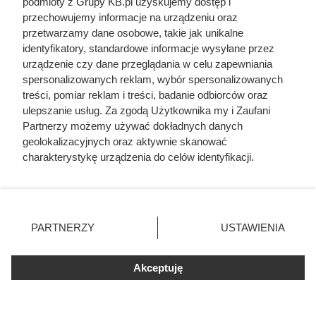
podmioty z Grupy KB.pl uzyskujemy dostęp i
przechowujemy informacje na urządzeniu oraz
przetwarzamy dane osobowe, takie jak unikalne
identyfikatory, standardowe informacje wysyłane przez
urządzenie czy dane przeglądania w celu zapewniania
spersonalizowanych reklam, wybór spersonalizowanych
treści, pomiar reklam i treści, badanie odbiorców oraz
ulepszanie usług. Za zgodą Użytkownika my i Zaufani
Partnerzy możemy używać dokładnych danych
geolokalizacyjnych oraz aktywnie skanować
charakterystykę urządzenia do celów identyfikacji.
Ponieważ cenimy Twoją prywatność, prosimy o zgodę na
korzystanie z tych technologii poprzez kliknięcie
„Akceptuję”. Zgoda jest dobrowolna i zawsze możesz ją
zmienić/wycofać klikając przycisk ustawień prywatności
PARTNERZY
USTAWIENIA
znajdujący się w lewym dolnym rogu strony. Niektóre
Zewnętrzna jednostka pompy ciepła odpowiedzialna za absorpcję
rodzaje przetwarzania danych nie wymagają zgody
energii cieplnej z powietrza, fot. Nancy Pauwels
użytkownika, ale masz prawo sprzeciwić się takiemu
Akceptuję
przetwarzaniu. Preferencje będą miały zastosowania tylko
Pompa ciepła powietrze-woda
na tej witrynie.
zimą