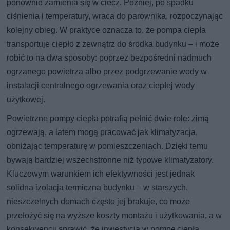
ponownie zamienia się w ciecz. Później, po spadku
ciśnienia i temperatury, wraca do parownika, rozpoczynając
kolejny obieg. W praktyce oznacza to, że pompa ciepła
transportuje ciepło z zewnątrz do środka budynku – i może
robić to na dwa sposoby: poprzez bezpośredni nadmuch
ogrzanego powietrza albo przez podgrzewanie wody w
instalacji centralnego ogrzewania oraz ciepłej wody
użytkowej.
Powietrzne pompy ciepła potrafią pełnić dwie role: zimą
ogrzewają, a latem mogą pracować jak klimatyzacja,
obniżając temperaturę w pomieszczeniach. Dzięki temu
bywają bardziej wszechstronne niż typowe klimatyzatory.
Kluczowym warunkiem ich efektywności jest jednak
solidna izolacja termiczna budynku – w starszych,
nieszczelnych domach często jej brakuje, co może
przełożyć się na wyższe koszty montażu i użytkowania, a w
konsekwencji sprawić, że inwestycja w pompę ciepła