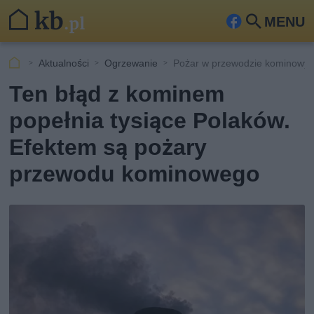
MENU
Fa
Szu
ceb
kaj
Aktualności
Ogrzewanie
Pożar w przewodzie kominowy
ook
Ten błąd z kominem
popełnia tysiące Polaków.
Efektem są pożary
przewodu kominowego