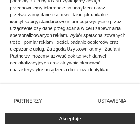
podmioty z Grupy KB.pl uzyskujemy dostęp i
wierzbę, z tej samej ilości drewna uzyskamy wyraźnie
przechowujemy informacje na urządzeniu oraz
mniej ciepła — nawet o 30–40%. W praktyce oznacza to
przetwarzamy dane osobowe, takie jak unikalne
częstsze dokładanie do pieca i konieczność kupowania
identyfikatory, standardowe informacje wysyłane przez
większej ilości opału w krótszym czasie.
urządzenie czy dane przeglądania w celu zapewniania
spersonalizowanych reklam, wybór spersonalizowanych
treści, pomiar reklam i treści, badanie odbiorców oraz
ulepszanie usług. Za zgodą Użytkownika my i Zaufani
Partnerzy możemy używać dokładnych danych
geolokalizacyjnych oraz aktywnie skanować
charakterystykę urządzenia do celów identyfikacji.
Ponieważ cenimy Twoją prywatność, prosimy o zgodę na
korzystanie z tych technologii poprzez kliknięcie
„Akceptuję”. Zgoda jest dobrowolna i zawsze możesz ją
zmienić/wycofać klikając przycisk ustawień prywatności
PARTNERZY
USTAWIENIA
znajdujący się w lewym dolnym rogu strony. Niektóre
rodzaje przetwarzania danych nie wymagają zgody
użytkownika, ale masz prawo sprzeciwić się takiemu
Akceptuję
przetwarzaniu. Preferencje będą miały zastosowania tylko
na tej witrynie.
Prywatni sprzedawcy często oferują świeżo ścięte drewno, które
nie nadaje się do natychmiastowego palenia, fot. L.Riky