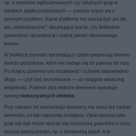
np. z serwisów ogłoszeniowych czy lokalnych grup w
mediach społecznościowych — zawsze wiąże się z
pewnym ryzykiem. Same platformy nie muszą być ani złe,
ani „niebezpieczne”; decydujące jest to, czy dokładnie
sprawdzisz sprzedawcę i realną jakość oferowanego
towaru.
W praktyce prywatni sprzedający często proponują drewno
świeżo pozyskane, które nie nadaje się do palenia od razu.
Po ścięciu powinno ono leżakować i schnieć odpowiednio
długo — czyli być sezonowane — aż osiągnie właściwą
wilgotność. Palenie zbyt mokrym drewnem wywołuje
szereg
niekorzystnych efektów
.
Przy zakupie od nieznanego dostawcy nie masz też żadnej
pewności, co tak naprawdę dostajesz. Opał opisany jako
grab lub dąb może okazać się mieszanką gatunków o dużo
niższej kaloryczności, np. z domieszką topoli. A w