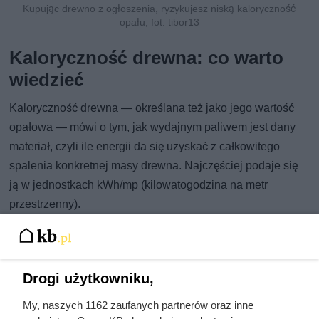
Kupując drewno z ogłoszenia, ryzykujesz niską kaloryczność
opału, fot. tibor13
Kaloryczność drewna: co warto
wiedzieć
Kaloryczność drewna — określana też jako jego wartość
opałowa — mówi o tym, jak wydajnym paliwem jest dany
materiał, czyli ile energii da się uzyskać z całkowitego
spalenia konkretnej masy drewna. Najczęściej podaje się
ją w jednostkach kWh/mp (kilowatogodzina na metr
przestrzenny).
Gdy kupujemy drewno z niepewnego źródła i nie mamy
pewności, jaki to dokładnie gatunek, łatwo trafić na opał
„mieszany” z domieszką drzew o słabszych parametrach.
Drogi użytkowniku,
Jeśli zamiast deklarowanego grabu lub dębu (jednych z
My, naszych 1162 zaufanych partnerów oraz inne
najbardziej energetycznych) dostaniemy topolę albo