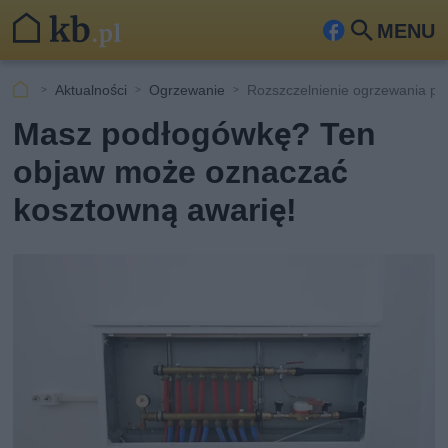
MENU
Fa
Szu
ceb
kaj
Aktualności
Ogrzewanie
Rozszczelnienie ogrzewania p
ook
Masz podłogówkę? Ten
objaw może oznaczać
kosztowną awarię!