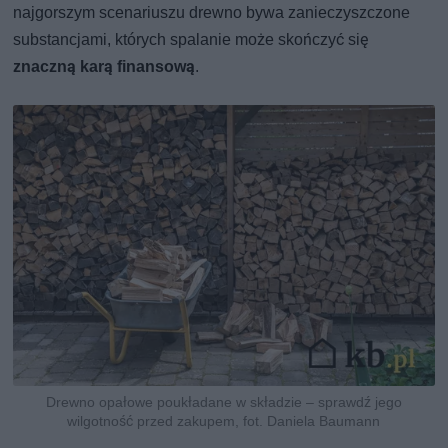
najgorszym scenariuszu drewno bywa zanieczyszczone
substancjami, których spalanie może skończyć się
znaczną karą finansową
.
Drewno opałowe poukładane w składzie – sprawdź jego
wilgotność przed zakupem, fot. Daniela Baumann