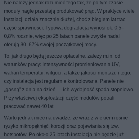
Nie należy jednak rozumieć tego tak, że po tym czasie
moduły nagle przestają produkować prąd. W praktyce wiele
instalacji działa znacznie dłużej, choć z biegiem lat traci
część sprawności. Typowa degradacja wynosi ok. 0,5–
0,8% rocznie, więc po 25 latach panele zwykle nadal
oferują 80–87% swojej początkowej mocy.
To, jak długo będą jeszcze opłacalne, zależy m.in. od
warunków pracy: intensywności promieniowania UV,
wahań temperatur, wilgoci, a także jakości montażu i tego,
czy instalacja jest regularnie kontrolowana. Panele nie
„gasną” z dnia na dzień — ich wydajność spada stopniowo.
Przy właściwej eksploatacji część modułów potrafi
pracować nawet 40 lat.
Warto jednak mieć na uwadze, że wraz z wiekiem rośnie
ryzyko mikropęknięć, korozji oraz pojawiania się tzw.
hotspotów. Po około 25 latach instalacja nie będzie już