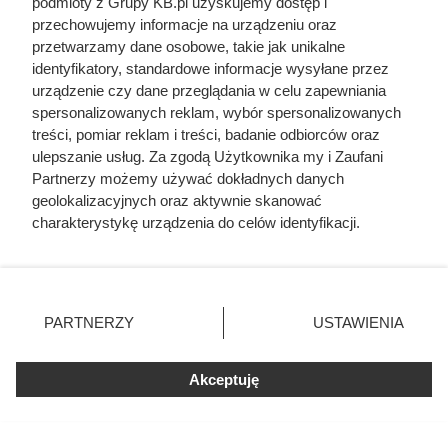
Pellet podrożał o 13% w miesiąc. Tak źle w środku
podmioty z Grupy KB.pl uzyskujemy dostęp i
lata jeszcze nie było
przechowujemy informacje na urządzeniu oraz
przetwarzamy dane osobowe, takie jak unikalne
identyfikatory, standardowe informacje wysyłane przez
Ten błąd w czyszczeniu pieca na pellet drenuje
urządzenie czy dane przeglądania w celu zapewniania
portfel i grozi awarią
spersonalizowanych reklam, wybór spersonalizowanych
treści, pomiar reklam i treści, badanie odbiorców oraz
ulepszanie usług. Za zgodą Użytkownika my i Zaufani
Przeżył chwile grozy. Piec na pellet dymił i
Partnerzy możemy używać dokładnych danych
śmierdział, a sterownik nie pokazywał żadnego
geolokalizacyjnych oraz aktywnie skanować
błędu
charakterystykę urządzenia do celów identyfikacji.
Ponieważ cenimy Twoją prywatność, prosimy o zgodę na
korzystanie z tych technologii poprzez kliknięcie
„Akceptuję”. Zgoda jest dobrowolna i zawsze możesz ją
zmienić/wycofać klikając przycisk ustawień prywatności
PARTNERZY
USTAWIENIA
znajdujący się w lewym dolnym rogu strony. Niektóre
rodzaje przetwarzania danych nie wymagają zgody
użytkownika, ale masz prawo sprzeciwić się takiemu
Akceptuję
przetwarzaniu. Preferencje będą miały zastosowania tylko
na tej witrynie.