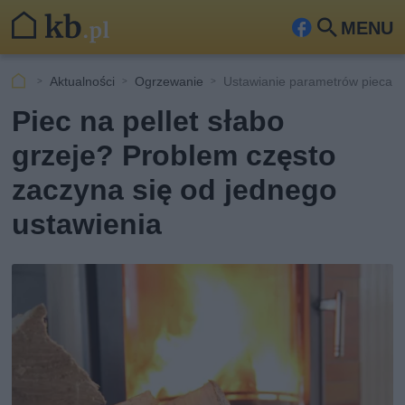
MENU
Fa
Szu
ceb
kaj
Aktualności
Ogrzewanie
Ustawianie parametrów pieca na
ook
Piec na pellet słabo
grzeje? Problem często
zaczyna się od jednego
ustawienia