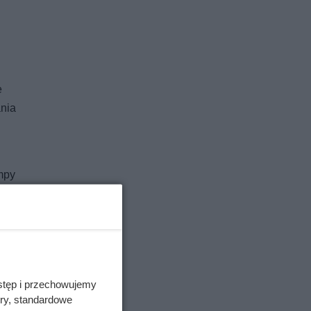
e
ania
mpy
.
kocioł.
oznacza
e obniży
stęp i przechowujemy
ory, standardowe