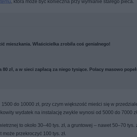
stemu
, która może być konieczna przy wymianie starego pieca.
cić mieszkania. Właścicielka zrobiła coś genialnego!
 80 zł, a w sieci zapłacą za niego tysiące. Polacy masowo popeł
 1500 do 10000 zł, przy czym większość mieści się w przedzia
łkowity wydatek na instalację zwykle wynosi od 5000 do 7000 zł
trznej to około 30–40 tys. zł, a gruntowej – nawet 50–70 tys. 
 może przekroczyć 100 tys. zł.