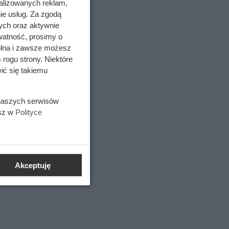
alizowanych reklam,
ie usług. Za zgodą
ych oraz aktywnie
watność, prosimy o
wolna i zawsze możesz
 rogu strony. Niektóre
ić się takiemu
 naszych serwisów
esz w
Polityce
u. Należy
ść tego
Akceptuję