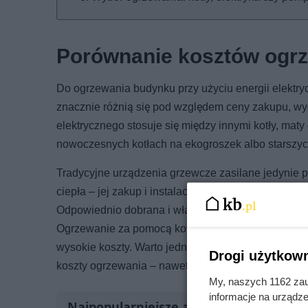
Porównanie kosztów ogrz
Do ogrzewania budynku przy użyciu energii elektr
znacznie różnią się pod względem ceny zakupu, wy
elektrycznego stosuje się między innymi kotły, mat
nowoczesnych kotłach na ekogroszek albo starszych
Tradycyjne urządzenia grzewcze zasilane jedynie p
ciepła – jej zakup i instalacja to zdecydowanie wy
Odpowiednio dobrana i właściwie zamontowana pomp
Ogrzewanie za pomocą kotła elektrycznego wiąże s
wysokie koszty. Warto jednak pamiętać, że pompę 
Drogi użytkown
koszty ogrzewania – nawet do zera.
My, naszych 1162 zau
informacje na urządze
Najpopularniejsze artykuły