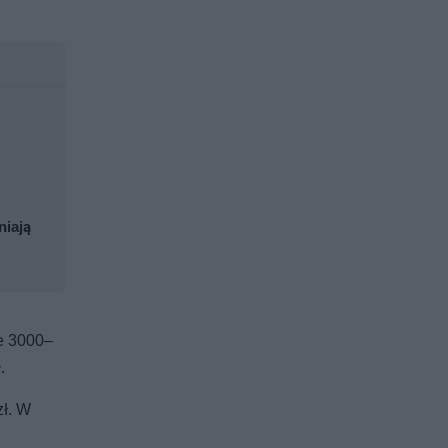
niają
le 3000–
.
zł. W