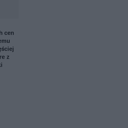
h cen
temu
ściej
re z
i