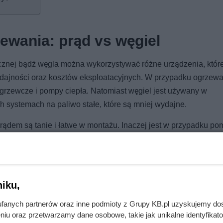
ewania: prąd vs węgiel
ycznej bądź węgla można wykorzystywać różne urządzenia, któr
dajności oraz kosztów eksploatacyjnych. W przypadku ogrzew
y grzewcze i pompy ciepła. Natomiast węgiel jest używany w
 systemach na paliwo stałe, które są mniej wydajne.
rądem są tanie i łatwe w montażu. Inaczej jest w przypadku po
ższy wydatek. Jednak podczas użytkowania sytuacja się zmienia
a zużywa znacznie mniej energii elektrycznej niż tradycyjny 
ię z dużym zużyciem energii, co przy obecnych cenach prądu 
ciepła można połączyć z systemem fotowoltaicznym, co znaczni
iku,
fanych partnerów oraz inne podmioty z Grupy KB.pl uzyskujemy do
niu oraz przetwarzamy dane osobowe, takie jak unikalne identyfikat