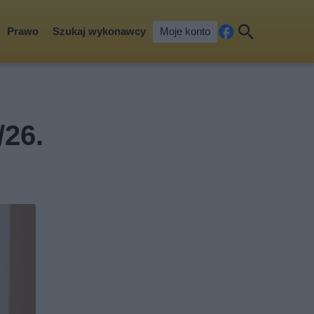
Prawo
Szukaj wykonawcy
Moje konto
Fa
Szu
ceb
kaj
ook
/26.