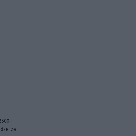
 2500–
adze, że