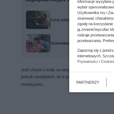
informacje wysyłane 
wybór spersonalizowan
Użytkownika my i Zau
skanować charakterys
Ceny usług ogrodniczych wystrzelił
zgodę na korzystanie 
ją zmienić/wycofać kl
rodzaje przetwarzani
przetwarzaniu. Prefere
Dziennikarze ujawnili pochodzenie 
Zapoznaj się z poniż
internetowych. Szcze
Prywatności i Cookie
Jeśli chodzi o kotły na ekogroszek, obecnie oferuj
jednak uwzględnić, że w przyszłych latach mogą w
PARTNERZY
rozwiązania.