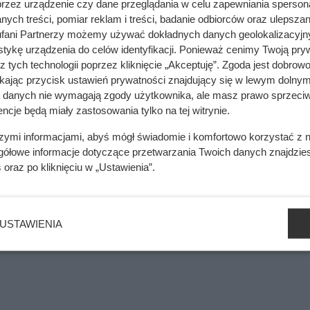
przez urządzenie czy dane przeglądania w celu zapewniania sperson
ych treści, pomiar reklam i treści, badanie odbiorców oraz ulepszan
fani Partnerzy możemy używać dokładnych danych geolokalizacyjn
tykę urządzenia do celów identyfikacji. Ponieważ cenimy Twoją pry
y. Tyle zapłacisz teraz za podstawowe prace
z tych technologii poprzez kliknięcie „Akceptuję”. Zgoda jest dobro
ikając przycisk ustawień prywatności znajdujący się w lewym dolnym
a danych nie wymagają zgody użytkownika, ale masz prawo sprzeciw
ncje będą miały zastosowania tylko na tej witrynie.
mięsa z Dino. Klienci zaskoczeni
szymi informacjami, abyś mógł świadomie i komfortowo korzystać z
gółowe informacje dotyczące przetwarzania Twoich danych znajdzi
s
oraz po kliknięciu w „Ustawienia”.
ą one korzystną relację kosztów eksploatacyjnych do ceny zakup
zrosnąć opłaty związane z emisją CO
, co wpłynie na opłacalno
2
USTAWIENIA