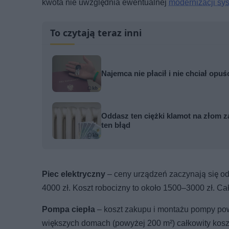
kwota nie uwzględnia ewentualnej
modernizacji sy
To czytają teraz inni
Najemca nie płacił i nie chciał opuś
Oddasz ten ciężki klamot na złom za
ten błąd
Piec elektryczny
– ceny urządzeń zaczynają się od
4000 zł. Koszt robocizny to około 1500–3000 zł. Ca
Pompa ciepła
– koszt zakupu i montażu pompy powie
większych domach (powyżej 200 m²) całkowity koszt