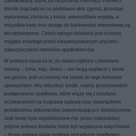
zablokowany. Bank, po otrzymaniu informacji o śmierci
klienta (najczęściej na podstawie aktu zgonu), przestaje
wykonywać zlecenia z konta, uniemożliwia wypłaty, a
wszystkie karty oraz dostęp do bankowości internetowej są
dezaktywowane. Celem takiego działania jest ochrona
majątku zmarłego przed nieautoryzowanym użyciem i
zabezpieczenie interesów spadkobierców.
W praktyce oznacza to, że nawet najbliżsi członkowie
rodziny – żona, mąż, dzieci – nie mogą wypłacić z konta
ani grosza, jeśli wcześniej nie zostali do tego formalnie
upoważnieni. Aby odzyskać środki, należy przeprowadzić
postępowanie spadkowe, które wiąże się z kosztami,
oczekiwaniem na rozprawę sądową oraz obowiązkiem
przedłożenia dokumentów potwierdzających dziedziczenie.
Jeśli konto było współdzielone (np. przez małżonków),
jedynie połowa środków może być wypłacona natychmiast
– druga połowa nadal podlega procedurze spadkowej.