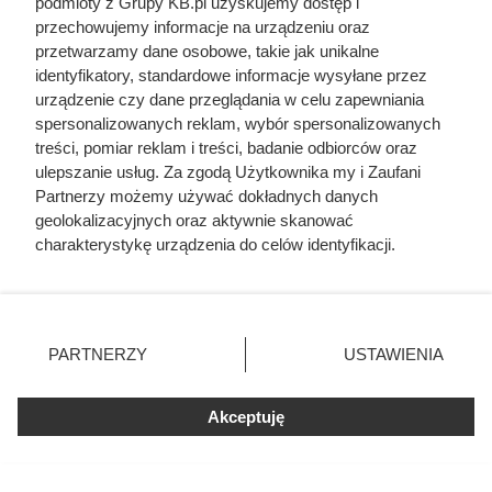
podmioty z Grupy KB.pl uzyskujemy dostęp i
przechowujemy informacje na urządzeniu oraz
przetwarzamy dane osobowe, takie jak unikalne
identyfikatory, standardowe informacje wysyłane przez
urządzenie czy dane przeglądania w celu zapewniania
spersonalizowanych reklam, wybór spersonalizowanych
treści, pomiar reklam i treści, badanie odbiorców oraz
ulepszanie usług. Za zgodą Użytkownika my i Zaufani
Partnerzy możemy używać dokładnych danych
geolokalizacyjnych oraz aktywnie skanować
charakterystykę urządzenia do celów identyfikacji.
Ponieważ cenimy Twoją prywatność, prosimy o zgodę na
korzystanie z tych technologii poprzez kliknięcie
„Akceptuję”. Zgoda jest dobrowolna i zawsze możesz ją
zmienić/wycofać klikając przycisk ustawień prywatności
PARTNERZY
USTAWIENIA
znajdujący się w lewym dolnym rogu strony. Niektóre
rodzaje przetwarzania danych nie wymagają zgody
użytkownika, ale masz prawo sprzeciwić się takiemu
Akceptuję
przetwarzaniu. Preferencje będą miały zastosowania tylko
na tej witrynie.