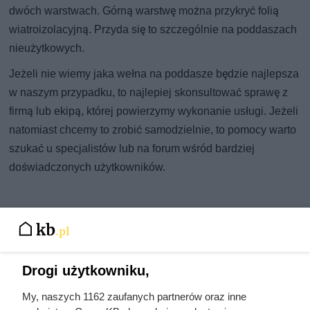
dwóch warstwach. Górną warstwę można przykryć folią
wiatroizolacyjną. Przyda się to szczególnie na poddaszach
nieużytkowych.
Jeżeli nie wiemy jaka wełna na poddasze będzie najlepsza
w naszym przypadku, to najlepiej skonsultować sprawę z
firmą lub ekipą, której powierzymy wykonanie usługi. Jeżeli
natomiast chcemy to zrobić samodzielnie, to pomocy warto
szukać u specjalistów lub na forum wśród bardziej
doświadczonych użytkowników.
Drogi użytkowniku,
My, naszych 1162 zaufanych partnerów oraz inne