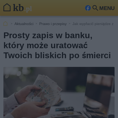
MENU
Fa
Szu
ceb
kaj
Aktualności
Prawo i przepisy
Jak wypłacić pieniądze z 
ook
Prosty zapis w banku,
który może uratować
Twoich bliskich po śmierci