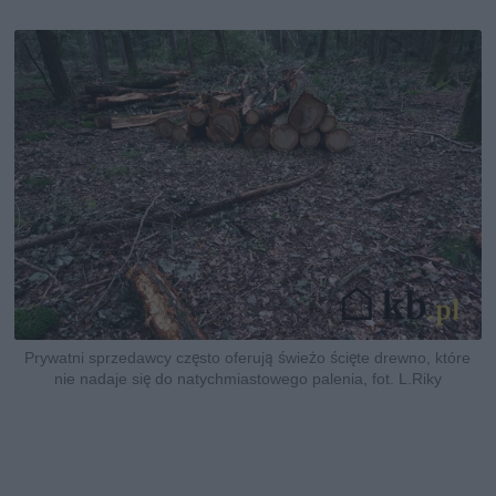
Prywatni sprzedawcy często oferują świeżo ścięte drewno, które
nie nadaje się do natychmiastowego palenia, fot. L.Riky