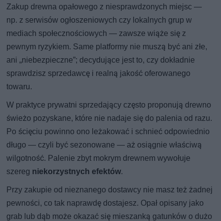
Zakup drewna opałowego z niesprawdzonych miejsc —
np. z serwisów ogłoszeniowych czy lokalnych grup w
mediach społecznościowych — zawsze wiąże się z
pewnym ryzykiem. Same platformy nie muszą być ani złe,
ani „niebezpieczne”; decydujące jest to, czy dokładnie
sprawdzisz sprzedawcę i realną jakość oferowanego
towaru.
W praktyce prywatni sprzedający często proponują drewno
świeżo pozyskane, które nie nadaje się do palenia od razu.
Po ścięciu powinno ono leżakować i schnieć odpowiednio
długo — czyli być sezonowane — aż osiągnie właściwą
wilgotność. Palenie zbyt mokrym drewnem wywołuje
szereg
niekorzystnych efektów
.
Przy zakupie od nieznanego dostawcy nie masz też żadnej
pewności, co tak naprawdę dostajesz. Opał opisany jako
grab lub dąb może okazać się mieszanką gatunków o dużo