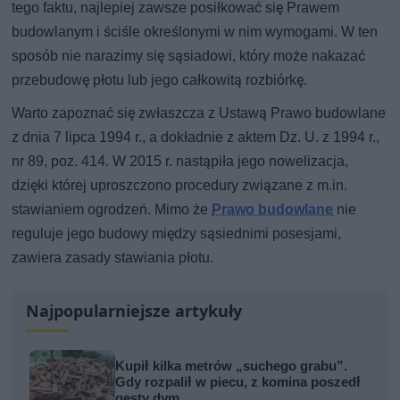
tego faktu, najlepiej zawsze posiłkować się Prawem
budowlanym i ściśle określonymi w nim wymogami. W ten
sposób nie narazimy się sąsiadowi, który może nakazać
przebudowę płotu lub jego całkowitą rozbiórkę.
Warto zapoznać się zwłaszcza z Ustawą Prawo budowlane
z dnia 7 lipca 1994 r., a dokładnie z aktem Dz. U. z 1994 r.,
nr 89, poz. 414. W 2015 r. nastąpiła jego nowelizacja,
dzięki której uproszczono procedury związane z m.in.
stawianiem ogrodzeń. Mimo że
Prawo budowlane
nie
reguluje jego budowy między sąsiednimi posesjami,
zawiera zasady stawiania płotu.
Najpopularniejsze artykuły
Kupił kilka metrów „suchego grabu”.
Gdy rozpalił w piecu, z komina poszedł
gęsty dym