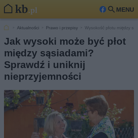
MENU
Fa
Szu
ceb
kaj
Aktualności
Prawo i przepisy
Wysokość płotu między są
ook
Jak wysoki może być płot
między sąsiadami?
Sprawdź i uniknij
nieprzyjemności