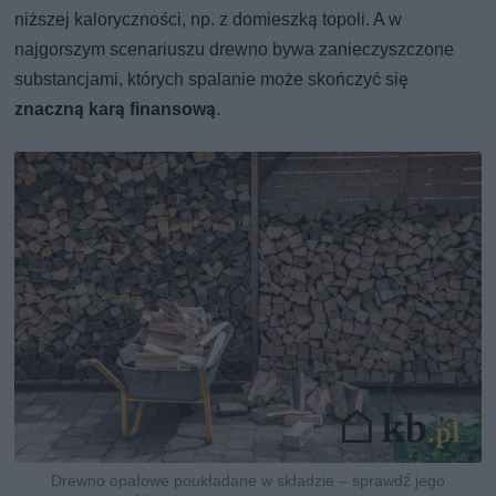
niższej kaloryczności, np. z domieszką topoli. A w
najgorszym scenariuszu drewno bywa zanieczyszczone
substancjami, których spalanie może skończyć się
znaczną karą finansową
.
Drewno opałowe poukładane w składzie – sprawdź jego