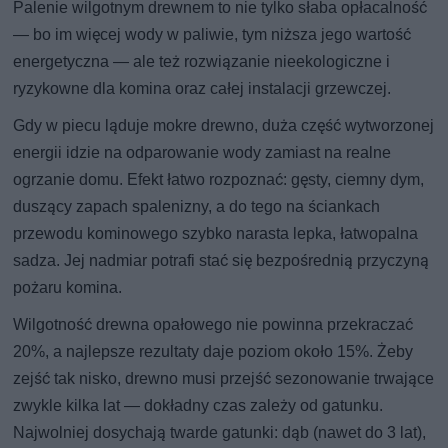
Palenie wilgotnym drewnem to nie tylko słaba opłacalność
— bo im więcej wody w paliwie, tym niższa jego wartość
energetyczna — ale też rozwiązanie nieekologiczne i
ryzykowne dla komina oraz całej instalacji grzewczej.
Gdy w piecu ląduje mokre drewno, duża część wytworzonej
energii idzie na odparowanie wody zamiast na realne
ogrzanie domu. Efekt łatwo rozpoznać: gęsty, ciemny dym,
duszący zapach spalenizny, a do tego na ściankach
przewodu kominowego szybko narasta lepka, łatwopalna
sadza. Jej nadmiar potrafi stać się bezpośrednią przyczyną
pożaru komina.
Wilgotność drewna opałowego nie powinna przekraczać
20%, a najlepsze rezultaty daje poziom około 15%. Żeby
zejść tak nisko, drewno musi przejść sezonowanie trwające
zwykle kilka lat — dokładny czas zależy od gatunku.
Najwolniej dosychają twarde gatunki: dąb (nawet do 3 lat),