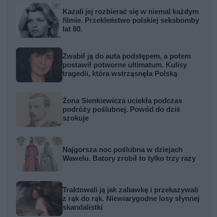
Kazali jej rozbierać się w niemal każdym
filmie. Przekleństwo polskiej seksbomby
lat 80.
Zwabił ją do auta podstępem, a potem
postawił potworne ultimatum. Kulisy
tragedii, która wstrząsnęła Polską
Żona Sienkiewicza uciekła podczas
podróży poślubnej. Powód do dziś
szokuje
Najgorsza noc poślubna w dziejach
Wawelu. Batory zrobił to tylko trzy razy
Traktowali ją jak zabawkę i przekazywali
z rąk do rąk. Niewiarygodne losy słynnej
skandalistki