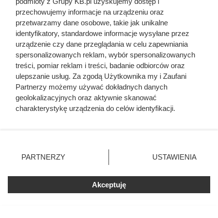
podmioty z Grupy KB.pl uzyskujemy dostęp i
kara, jaką bogowie zgotowali Lokiemu
przechowujemy informacje na urządzeniu oraz
przetwarzamy dane osobowe, takie jak unikalne
Miała 17 lat i zagrała całkowicie nagą rolę. Dziś
identyfikatory, standardowe informacje wysyłane przez
nikt by na to nie pozwolił
urządzenie czy dane przeglądania w celu zapewniania
spersonalizowanych reklam, wybór spersonalizowanych
treści, pomiar reklam i treści, badanie odbiorców oraz
Mąż ją zdradzał i zaraził kiłą, a lekarze faszerowali
ulepszanie usług. Za zgodą Użytkownika my i Zaufani
arszenikiem. Przerażająca prawda o cenie, jaką
Partnerzy możemy używać dokładnych danych
Karen Blixen zapłaciła za Afrykę
geolokalizacyjnych oraz aktywnie skanować
charakterystykę urządzenia do celów identyfikacji.
Twój ogród może kwitnąć do pierwszych
Ponieważ cenimy Twoją prywatność, prosimy o zgodę na
przymrozków. Wystarczy teraz posadzić te kwiaty
korzystanie z tych technologii poprzez kliknięcie
„Akceptuję”. Zgoda jest dobrowolna i zawsze możesz ją
zmienić/wycofać klikając przycisk ustawień prywatności
Herodot pisał o tym z przerażeniem. Każda
PARTNERZY
USTAWIENIA
znajdujący się w lewym dolnym rogu strony. Niektóre
kobieta musiała zrobić to chociaż raz w życiu
rodzaje przetwarzania danych nie wymagają zgody
użytkownika, ale masz prawo sprzeciwić się takiemu
Akceptuję
przetwarzaniu. Preferencje będą miały zastosowania tylko
na tej witrynie.