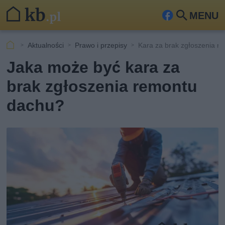
MENU
Fa
Szu
ceb
kaj
Aktualności
Prawo i przepisy
Kara za brak zgłoszenia r
ook
Jaka może być kara za
brak zgłoszenia remontu
dachu?