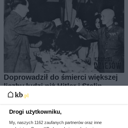
Doprowadził do śmierci większej
liczby ludzi niż Hitler i Stalin
razem wzięci. Mimo to czczą go
jako bohatera
Drogi użytkowniku,
My, naszych 1162 zaufanych partnerów oraz inne