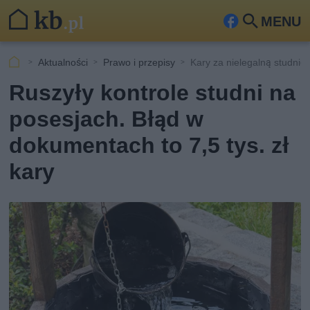
MENU
Fa
Szu
ceb
kaj
Aktualności
Prawo i przepisy
Kary za nielegalną studnię
ook
Ruszyły kontrole studni na
posesjach. Błąd w
dokumentach to 7,5 tys. zł
kary