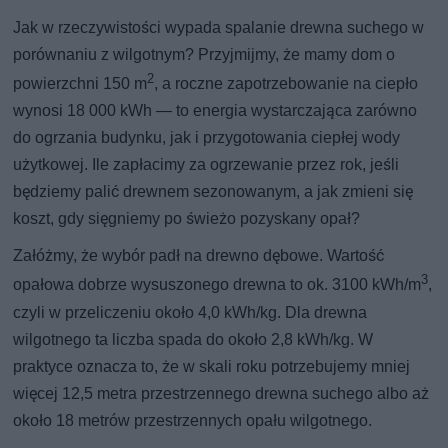
Jak w rzeczywistości wypada spalanie drewna suchego w
porównaniu z wilgotnym? Przyjmijmy, że mamy dom o
2
powierzchni 150 m
, a roczne zapotrzebowanie na ciepło
wynosi 18 000 kWh — to energia wystarczająca zarówno
do ogrzania budynku, jak i przygotowania ciepłej wody
użytkowej. Ile zapłacimy za ogrzewanie przez rok, jeśli
będziemy palić drewnem sezonowanym, a jak zmieni się
koszt, gdy sięgniemy po świeżo pozyskany opał?
Załóżmy, że wybór padł na drewno dębowe. Wartość
3
opałowa dobrze wysuszonego drewna to ok. 3100 kWh/m
,
czyli w przeliczeniu około 4,0 kWh/kg. Dla drewna
wilgotnego ta liczba spada do około 2,8 kWh/kg. W
praktyce oznacza to, że w skali roku potrzebujemy mniej
więcej 12,5 metra przestrzennego drewna suchego albo aż
około 18 metrów przestrzennych opału wilgotnego.