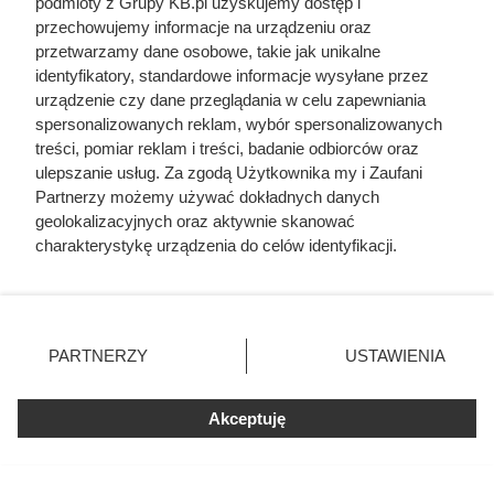
podmioty z Grupy KB.pl uzyskujemy dostęp i
przechowujemy informacje na urządzeniu oraz
przetwarzamy dane osobowe, takie jak unikalne
identyfikatory, standardowe informacje wysyłane przez
urządzenie czy dane przeglądania w celu zapewniania
spersonalizowanych reklam, wybór spersonalizowanych
treści, pomiar reklam i treści, badanie odbiorców oraz
ulepszanie usług. Za zgodą Użytkownika my i Zaufani
Partnerzy możemy używać dokładnych danych
geolokalizacyjnych oraz aktywnie skanować
charakterystykę urządzenia do celów identyfikacji.
Ponieważ cenimy Twoją prywatność, prosimy o zgodę na
Na ile naprawdę wystarcza tona
korzystanie z tych technologii poprzez kliknięcie
pelletu? Prosty przelicznik dla
„Akceptuję”. Zgoda jest dobrowolna i zawsze możesz ją
domu 140 m²
zmienić/wycofać klikając przycisk ustawień prywatności
PARTNERZY
USTAWIENIA
znajdujący się w lewym dolnym rogu strony. Niektóre
rodzaje przetwarzania danych nie wymagają zgody
użytkownika, ale masz prawo sprzeciwić się takiemu
Akceptuję
przetwarzaniu. Preferencje będą miały zastosowania tylko
na tej witrynie.