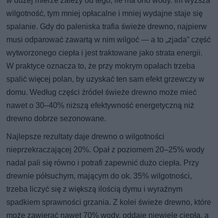
w dużej mierze zależy od tego, ile ma ono wody. Im wyższa
wilgotność, tym mniej opłacalne i mniej wydajne staje się
spalanie. Gdy do paleniska trafia świeże drewno, najpierw
musi odparować zawartą w nim wilgoć — a to „zjada” część
wytworzonego ciepła i jest traktowane jako strata energii.
W praktyce oznacza to, że przy mokrym opałach trzeba
spalić więcej polan, by uzyskać ten sam efekt grzewczy w
domu. Według części źródeł świeże drewno może mieć
nawet o 30–40% niższą efektywność energetyczną niż
drewno dobrze sezonowane.
Najlepsze rezultaty daje drewno o wilgotności
nieprzekraczającej 20%. Opał z poziomem 20–25% wody
nadal pali się równo i potrafi zapewnić dużo ciepła. Przy
drewnie półsuchym, mającym do ok. 35% wilgotności,
trzeba liczyć się z większą ilością dymu i wyraźnym
spadkiem sprawności grzania. Z kolei świeże drewno, które
może zawierać nawet 70% wody, oddaje niewiele ciepła, a