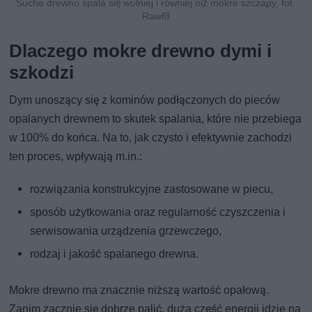
Suche drewno spala się wolniej i równiej niż mokre szczapy, fot.
Rawf8
Dlaczego mokre drewno dymi i
szkodzi
Dym unoszący się z kominów podłączonych do pieców
opalanych drewnem to skutek spalania, które nie przebiega
w 100% do końca. Na to, jak czysto i efektywnie zachodzi
ten proces, wpływają m.in.:
rozwiązania konstrukcyjne zastosowane w piecu,
sposób użytkowania oraz regularność czyszczenia i
serwisowania urządzenia grzewczego,
rodzaj i jakość spalanego drewna.
Mokre drewno ma znacznie niższą wartość opałową.
Zanim zacznie się dobrze palić, duża część energii idzie na