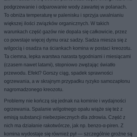
podgrzewanie i odparowanie wody zawartej w polanach.
To obniża temperaturę w palenisku i sprzyja uwalnianiu
większej ilości związków organicznych. W takich
warunkach część gazów nie dopala się całkowicie, przez
co powstaje więcej dymu oraz sadzy. Sadza miesza się z
wilgocią i osadza na ściankach komina w postaci kreozotu.
Ta ciemna, lepka warstwa narasta tygodniami i miesiącami
(czasem nawet latami), stopniowo zwężając światło
przewodu. Efekt? Gorszy ciąg, spadek sprawności
ogrzewania, a w skrajnym przypadku ryzyko samozapłonu
nagromadzonego kreozotu.
Problemy nie kończą się jednak na kominie i wydajności
ogrzewania. Spalanie wilgotnego opału wiąże się też z
emisją substancji niebezpiecznych dla zdrowia. Część z
nich ma działanie rakotwórcze, jak np. benzo-α-piren. Z
komina wydostaje się również pył — szczególnie groźne są