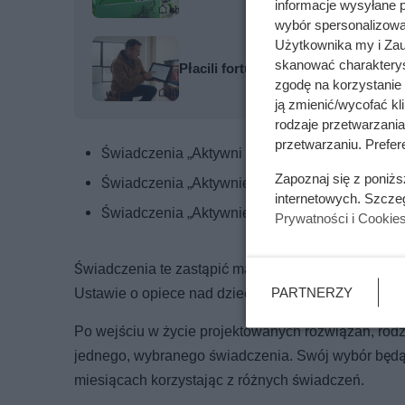
informacje wysyłane 
wybór spersonalizowan
Użytkownika my i Zau
skanować charakterys
Płacili fortunę za gaz przez dwa la
zgodę na korzystanie 
ją zmienić/wycofać kl
rodzaje przetwarzani
przetwarzaniu. Prefere
Świadczenia „Aktywni rodzice w pracy”,
Zapoznaj się z poniż
Świadczenia „Aktywnie w żłobku”,
internetowych. Szcze
Świadczenia „Aktywnie w domu”.
Prywatności i Cookie
Świadczenia te zastąpić mają funkcjonujący obecn
PARTNERZY
Ustawie o opiece nad dziećmi do lat 3.
Po wejściu w życie projektowanych rozwiązań, rodz
jednego, wybranego świadczenia. Swój wybór będą 
miesiącach korzystając z różnych świadczeń.