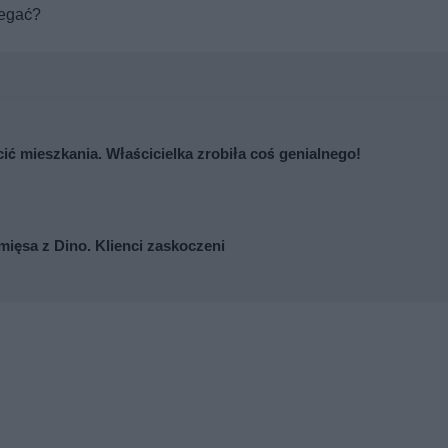
legać?
cić mieszkania. Właścicielka zrobiła coś genialnego!
mięsa z Dino. Klienci zaskoczeni