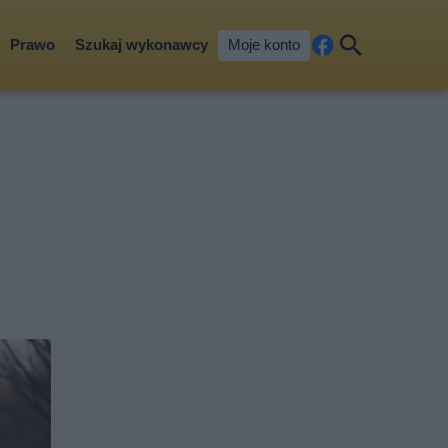
Prawo
Szukaj wykonawcy
Moje konto
Fa
Szu
ceb
kaj
ook