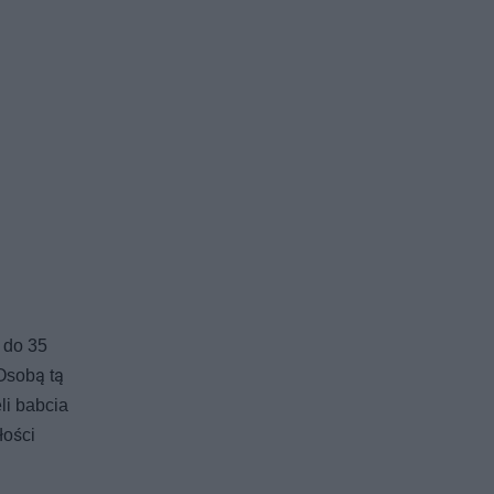
 do 35
Osobą tą
li babcia
łości