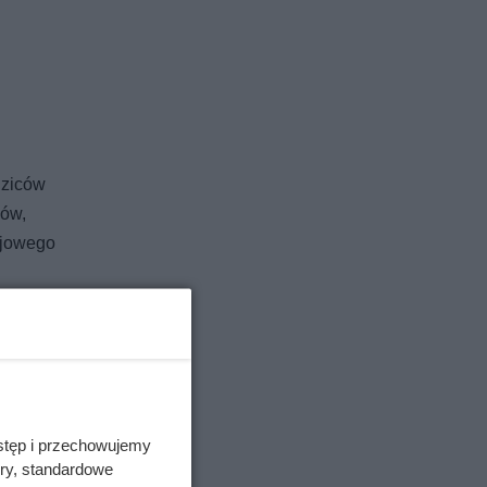
dziców
ców,
rajowego
stęp i przechowujemy
ory, standardowe