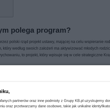
zym polega program?
przez polski rząd projekt ustawy, mającej na celu wspieranie ro
am, który według swoich założeń ma aktywizować młodych rodzi
chowaniu, to projekt, który wpisuje się w cele strategiczne K
 polskiego porządku prawnego trzech różnych świadczeń:
iku,
fanych partnerów oraz inne podmioty z Grupy KB.pl uzyskujemy do
niu oraz przetwarzamy dane osobowe, takie jak unikalne identyfikat
kazał mu, jak na tym złomie zarobić nawet 500 zł