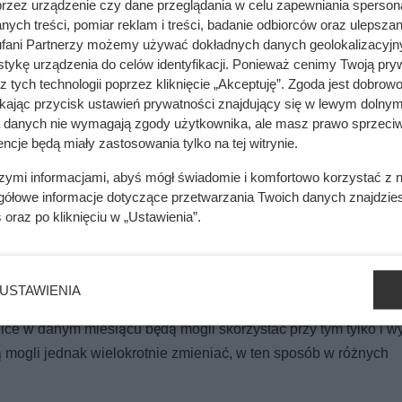
przez urządzenie czy dane przeglądania w celu zapewniania sperson
ych treści, pomiar reklam i treści, badanie odbiorców oraz ulepszan
fani Partnerzy możemy używać dokładnych danych geolokalizacyjn
tykę urządzenia do celów identyfikacji. Ponieważ cenimy Twoją pry
ta. Fachowiec znalazł problem w kilka minut
z tych technologii poprzez kliknięcie „Akceptuję”. Zgoda jest dobro
ikając przycisk ustawień prywatności znajdujący się w lewym dolnym
a danych nie wymagają zgody użytkownika, ale masz prawo sprzeciw
ncje będą miały zastosowania tylko na tej witrynie.
szymi informacjami, abyś mógł świadomie i komfortowo korzystać z
gółowe informacje dotyczące przetwarzania Twoich danych znajdzi
s
oraz po kliknięciu w „Ustawienia”.
ie Rodzinny Kapitał Opiekuńczy oraz dopłaty do żłobków ureg
USTAWIENIA
ice w danym miesiącu będą mogli skorzystać przy tym tylko i wy
mogli jednak wielokrotnie zmieniać, w ten sposób w różnych