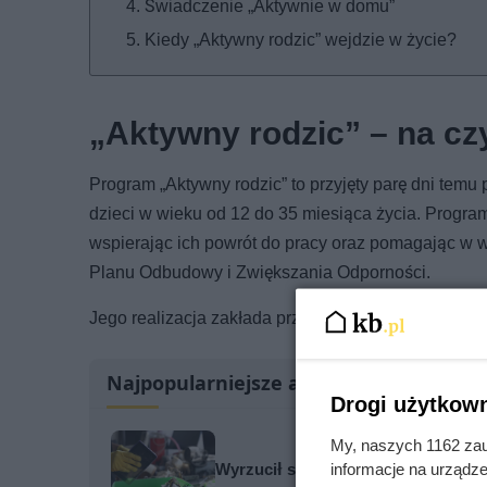
Świadczenie „Aktywnie w domu”
Kiedy „Aktywny rodzic” wejdzie w życie?
„Aktywny rodzic” – na c
Program „Aktywny rodzic” to przyjęty parę dni temu 
dzieci w wieku od 12 do 35 miesiąca życia. Progr
wspierając ich powrót do pracy oraz pomagając w wy
Planu Odbudowy i Zwiększania Odporności.
Jego realizacja zakłada przy tym wprowadzenie do
Najpopularniejsze artykuły
Drogi użytkown
My, naszych 1162 zau
informacje na urządze
Wyrzucił stary komputer. Sąsiad po