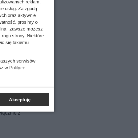
alizowanych reklam,
ie usług. Za zgodą
ych oraz aktywnie
watność, prosimy o
wolna i zawsze możesz
 rogu strony. Niektóre
ić się takiemu
 naszych serwisów
esz w
Polityce
ulowane w
Akceptuję
łącznie z