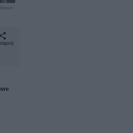
Aktywni
stępnij
owe