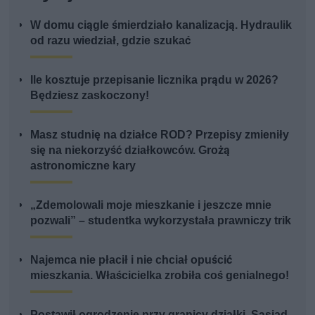
W domu ciągle śmierdziało kanalizacją. Hydraulik
od razu wiedział, gdzie szukać
Ile kosztuje przepisanie licznika prądu w 2026?
Będziesz zaskoczony!
Masz studnię na działce ROD? Przepisy zmieniły
się na niekorzyść działkowców. Grożą
astronomiczne kary
„Zdemolowali moje mieszkanie i jeszcze mnie
pozwali” – studentka wykorzystała prawniczy trik
Najemca nie płacił i nie chciał opuścić
mieszkania. Właścicielka zrobiła coś genialnego!
Postawił ogrodzenie przy granicy działki. Sąsiad