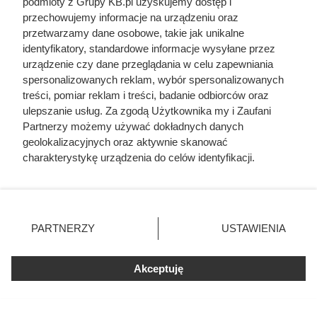
podmioty z Grupy KB.pl uzyskujemy dostęp i
przechowujemy informacje na urządzeniu oraz
przetwarzamy dane osobowe, takie jak unikalne
identyfikatory, standardowe informacje wysyłane przez
urządzenie czy dane przeglądania w celu zapewniania
spersonalizowanych reklam, wybór spersonalizowanych
treści, pomiar reklam i treści, badanie odbiorców oraz
ulepszanie usług. Za zgodą Użytkownika my i Zaufani
Partnerzy możemy używać dokładnych danych
Ta Polka trzymała w garści
geolokalizacyjnych oraz aktywnie skanować
charakterystykę urządzenia do celów identyfikacji.
europejską elitę. Jej majątek i
Ponieważ cenimy Twoją prywatność, prosimy o zgodę na
osiągnięcia przyprawiają o zawrót
korzystanie z tych technologii poprzez kliknięcie
głowy
„Akceptuję”. Zgoda jest dobrowolna i zawsze możesz ją
zmienić/wycofać klikając przycisk ustawień prywatności
PARTNERZY
USTAWIENIA
znajdujący się w lewym dolnym rogu strony. Niektóre
rodzaje przetwarzania danych nie wymagają zgody
użytkownika, ale masz prawo sprzeciwić się takiemu
Akceptuję
przetwarzaniu. Preferencje będą miały zastosowania tylko
na tej witrynie.