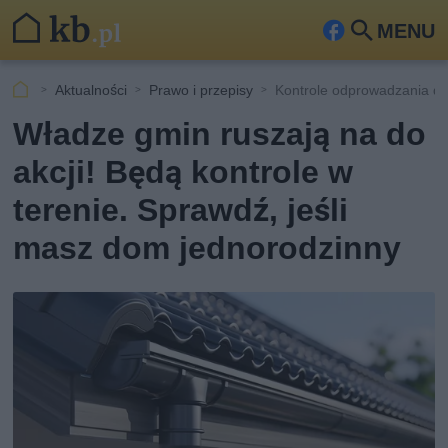
MENU
Fa
Szu
ceb
kaj
Aktualności
Prawo i przepisy
Kontrole odprowadzania de
ook
Władze gmin ruszają na do
akcji! Będą kontrole w
terenie. Sprawdź, jeśli
masz dom jednorodzinny