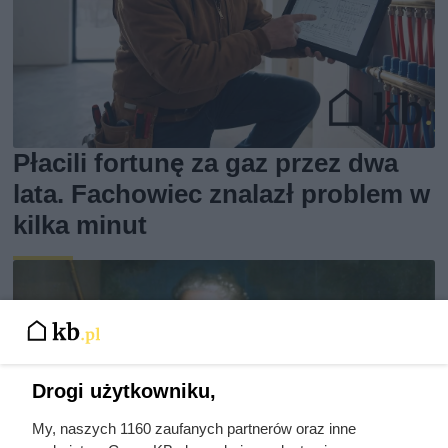
Płacili fortunę za gaz przez dwa
lata. Fachowiec znalazł problem w
kilka minut
Drogi użytkowniku,
My, naszych 1160 zaufanych partnerów oraz inne