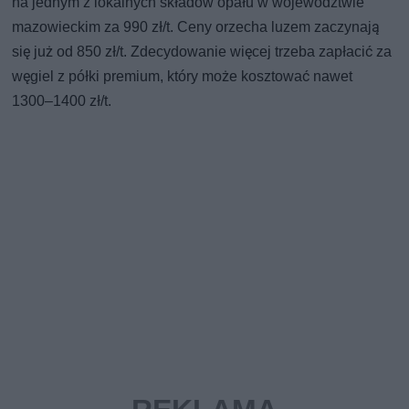
na jednym z lokalnych składów opału w województwie
mazowieckim za 990 zł/t. Ceny orzecha luzem zaczynają
się już od 850 zł/t. Zdecydowanie więcej trzeba zapłacić za
węgiel z półki premium, który może kosztować nawet
1300–1400 zł/t.