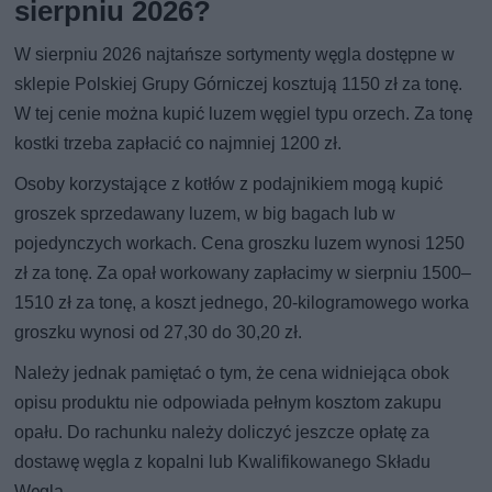
sierpniu 2026?
W sierpniu 2026 najtańsze sortymenty węgla dostępne w
sklepie Polskiej Grupy Górniczej kosztują 1150 zł za tonę.
W tej cenie można kupić luzem węgiel typu orzech. Za tonę
kostki trzeba zapłacić co najmniej 1200 zł.
Osoby korzystające z kotłów z podajnikiem mogą kupić
groszek sprzedawany luzem, w big bagach lub w
pojedynczych workach. Cena groszku luzem wynosi 1250
zł za tonę. Za opał workowany zapłacimy w sierpniu 1500–
1510 zł za tonę, a koszt jednego, 20-kilogramowego worka
groszku wynosi od 27,30 do 30,20 zł.
Należy jednak pamiętać o tym, że cena widniejąca obok
opisu produktu nie odpowiada pełnym kosztom zakupu
opału. Do rachunku należy doliczyć jeszcze opłatę za
dostawę węgla z kopalni lub Kwalifikowanego Składu
Węgla.