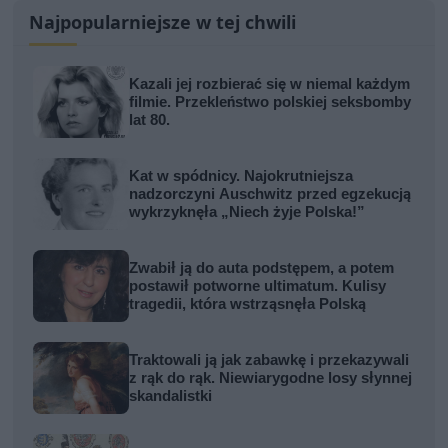
Najpopularniejsze w tej chwili
Kazali jej rozbierać się w niemal każdym
filmie. Przekleństwo polskiej seksbomby
lat 80.
Kat w spódnicy. Najokrutniejsza
nadzorczyni Auschwitz przed egzekucją
wykrzyknęła „Niech żyje Polska!”
Zwabił ją do auta podstępem, a potem
postawił potworne ultimatum. Kulisy
tragedii, która wstrząsnęła Polską
Traktowali ją jak zabawkę i przekazywali
z rąk do rąk. Niewiarygodne losy słynnej
skandalistki