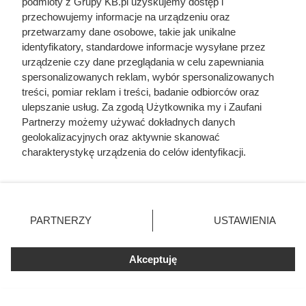
podmioty z Grupy KB.pl uzyskujemy dostęp i
przechowujemy informacje na urządzeniu oraz
przetwarzamy dane osobowe, takie jak unikalne
identyfikatory, standardowe informacje wysyłane przez
urządzenie czy dane przeglądania w celu zapewniania
Doprowadził do śmierci większej
spersonalizowanych reklam, wybór spersonalizowanych
liczby ludzi niż Hitler i Stalin
treści, pomiar reklam i treści, badanie odbiorców oraz
razem wzięci. Mimo to czczą go
ulepszanie usług. Za zgodą Użytkownika my i Zaufani
Partnerzy możemy używać dokładnych danych
jako bohatera
geolokalizacyjnych oraz aktywnie skanować
charakterystykę urządzenia do celów identyfikacji.
Ponieważ cenimy Twoją prywatność, prosimy o zgodę na
korzystanie z tych technologii poprzez kliknięcie
„Akceptuję”. Zgoda jest dobrowolna i zawsze możesz ją
zmienić/wycofać klikając przycisk ustawień prywatności
PARTNERZY
USTAWIENIA
znajdujący się w lewym dolnym rogu strony. Niektóre
rodzaje przetwarzania danych nie wymagają zgody
użytkownika, ale masz prawo sprzeciwić się takiemu
Akceptuję
przetwarzaniu. Preferencje będą miały zastosowania tylko
na tej witrynie.