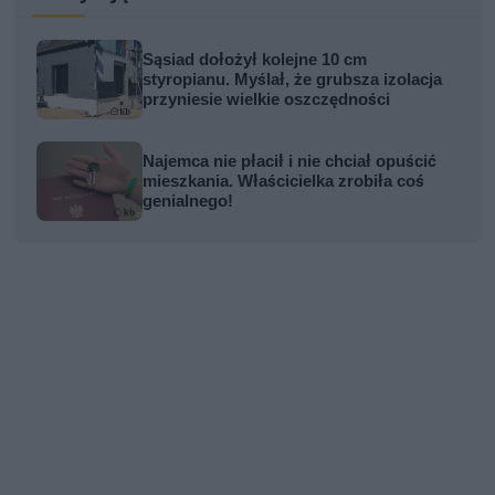
Sąsiad dołożył kolejne 10 cm
styropianu. Myślał, że grubsza izolacja
przyniesie wielkie oszczędności
Najemca nie płacił i nie chciał opuścić
mieszkania. Właścicielka zrobiła coś
genialnego!