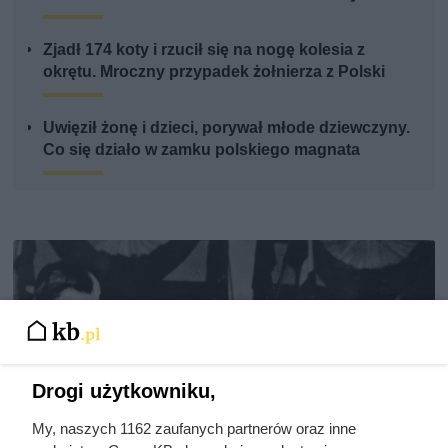
Zjadł 174 koty i rzucił się na nogę kolesia z
okrętu. Mroczny przypadek żołnierza z Polski
Uwięził żonę i dzieci, porywał młode dziewczyny.
Co się działo w zamku polskiego magnata
Drogi użytkowniku,
My, naszych 1162 zaufanych partnerów oraz inne