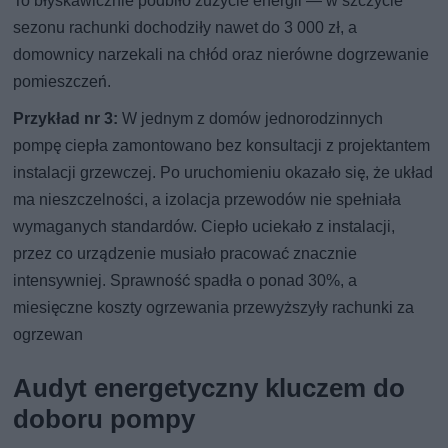
To błyskawicznie podbiło zużycie energii — w szczycie
sezonu rachunki dochodziły nawet do 3 000 zł, a
domownicy narzekali na chłód oraz nierówne dogrzewanie
pomieszczeń.
Przykład nr 3:
W jednym z domów jednorodzinnych
pompę ciepła zamontowano bez konsultacji z projektantem
instalacji grzewczej. Po uruchomieniu okazało się, że układ
ma nieszczelności, a izolacja przewodów nie spełniała
wymaganych standardów. Ciepło uciekało z instalacji,
przez co urządzenie musiało pracować znacznie
intensywniej. Sprawność spadła o ponad 30%, a
miesięczne koszty ogrzewania przewyższyły rachunki za
ogrzewan
Audyt energetyczny kluczem do
doboru pompy