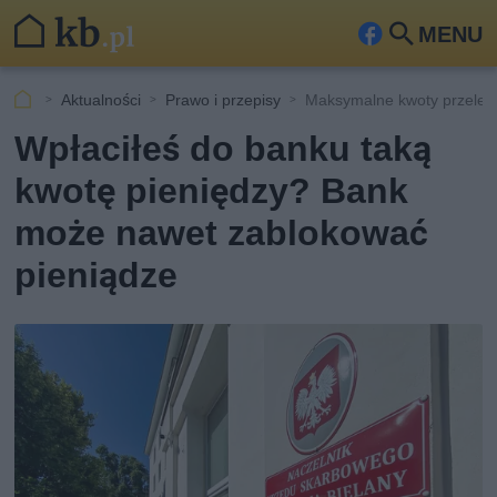
MENU
Fa
Szu
ceb
kaj
Aktualności
Prawo i przepisy
Maksymalne kwoty przelew
ook
Wpłaciłeś do banku taką
kwotę pieniędzy? Bank
może nawet zablokować
pieniądze