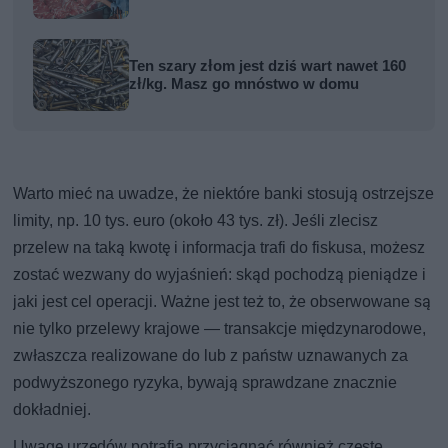
Ten szary złom jest dziś wart nawet 160
zł/kg. Masz go mnóstwo w domu
Warto mieć na uwadze, że niektóre banki stosują ostrzejsze
limity, np. 10 tys. euro (około 43 tys. zł). Jeśli zlecisz
przelew na taką kwotę i informacja trafi do fiskusa, możesz
zostać wezwany do wyjaśnień: skąd pochodzą pieniądze i
jaki jest cel operacji. Ważne jest też to, że obserwowane są
nie tylko przelewy krajowe — transakcje międzynarodowe,
zwłaszcza realizowane do lub z państw uznawanych za
podwyższonego ryzyka, bywają sprawdzane znacznie
dokładniej.
Uwagę urzędów potrafią przyciągnąć również częste