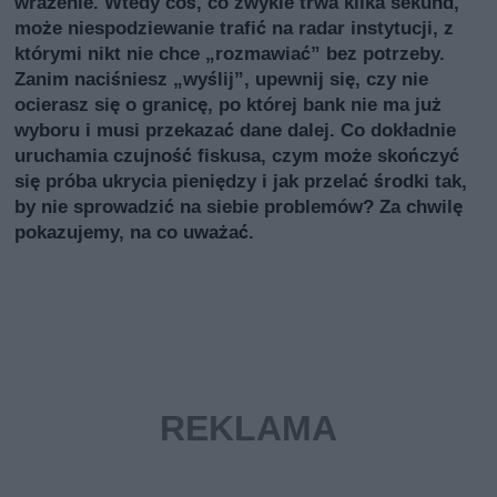
wrażenie. Wtedy coś, co zwykle trwa kilka sekund,
może niespodziewanie trafić na radar instytucji, z
którymi nikt nie chce „rozmawiać” bez potrzeby.
Zanim naciśniesz „wyślij”, upewnij się, czy nie
ocierasz się o granicę, po której bank nie ma już
wyboru i musi przekazać dane dalej. Co dokładnie
uruchamia czujność fiskusa, czym może skończyć
się próba ukrycia pieniędzy i jak przelać środki tak,
by nie sprowadzić na siebie problemów? Za chwilę
pokazujemy, na co uważać.