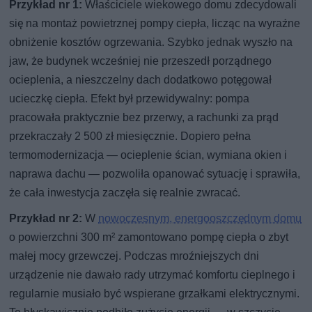
Przykład nr 1:
Właściciele wiekowego domu zdecydowali
się na montaż powietrznej pompy ciepła, licząc na wyraźne
obniżenie kosztów ogrzewania. Szybko jednak wyszło na
jaw, że budynek wcześniej nie przeszedł porządnego
ocieplenia, a nieszczelny dach dodatkowo potęgował
ucieczkę ciepła. Efekt był przewidywalny: pompa
pracowała praktycznie bez przerwy, a rachunki za prąd
przekraczały 2 500 zł miesięcznie. Dopiero pełna
termomodernizacja — ocieplenie ścian, wymiana okien i
naprawa dachu — pozwoliła opanować sytuację i sprawiła,
że cała inwestycja zaczęła się realnie zwracać.
Przykład nr 2:
W
nowoczesnym, energooszczędnym domu
o powierzchni 300 m² zamontowano pompę ciepła o zbyt
małej mocy grzewczej. Podczas mroźniejszych dni
urządzenie nie dawało rady utrzymać komfortu cieplnego i
regularnie musiało być wspierane grzałkami elektrycznymi.