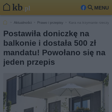
MENU
Fa
Szu
ceb
kaj
Aktualności
Prawo i przepisy
Kara na trzymanie rzeczy n
ook
Postawiła doniczkę na
balkonie i dostała 500 zł
mandatu! Powołano się na
jeden przepis