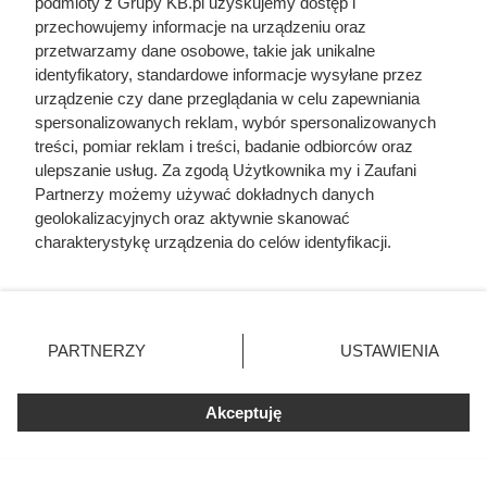
podmioty z Grupy KB.pl uzyskujemy dostęp i
przechowujemy informacje na urządzeniu oraz
przetwarzamy dane osobowe, takie jak unikalne
Czytaj także:
identyfikatory, standardowe informacje wysyłane przez
urządzenie czy dane przeglądania w celu zapewniania
Córki Młynarskiego przerwały milczenie. „Żyliśmy
spersonalizowanych reklam, wybór spersonalizowanych
w strachu”
treści, pomiar reklam i treści, badanie odbiorców oraz
ulepszanie usług. Za zgodą Użytkownika my i Zaufani
Partnerzy możemy używać dokładnych danych
Odarci ze skóry, rozcięci piłą i przybici do krzyża
geolokalizacyjnych oraz aktywnie skanować
głową w dół. Mroczny i krwawy koniec uczniów
charakterystykę urządzenia do celów identyfikacji.
Chrystusa
Ponieważ cenimy Twoją prywatność, prosimy o zgodę na
korzystanie z tych technologii poprzez kliknięcie
Uwięził żonę i dzieci, porywał młode dziewczyny.
„Akceptuję”. Zgoda jest dobrowolna i zawsze możesz ją
Co się działo w zamku polskiego magnata
zmienić/wycofać klikając przycisk ustawień prywatności
PARTNERZY
USTAWIENIA
znajdujący się w lewym dolnym rogu strony. Niektóre
rodzaje przetwarzania danych nie wymagają zgody
Herodot pisał o tym z przerażeniem. Każda
użytkownika, ale masz prawo sprzeciwić się takiemu
Akceptuję
kobieta musiała zrobić to chociaż raz w życiu
przetwarzaniu. Preferencje będą miały zastosowania tylko
na tej witrynie.
Miał tylko 16 lat i nie bał się władzy PRL. SB