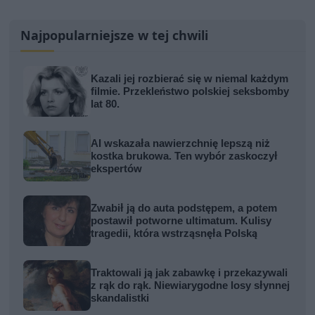
Najpopularniejsze w tej chwili
Kazali jej rozbierać się w niemal każdym
filmie. Przekleństwo polskiej seksbomby
lat 80.
AI wskazała nawierzchnię lepszą niż
kostka brukowa. Ten wybór zaskoczył
ekspertów
Zwabił ją do auta podstępem, a potem
postawił potworne ultimatum. Kulisy
tragedii, która wstrząsnęła Polską
Traktowali ją jak zabawkę i przekazywali
z rąk do rąk. Niewiarygodne losy słynnej
skandalistki