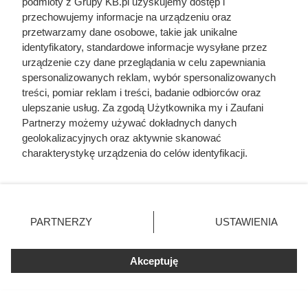
podmioty z Grupy KB.pl uzyskujemy dostęp i
przechowujemy informacje na urządzeniu oraz
przetwarzamy dane osobowe, takie jak unikalne
identyfikatory, standardowe informacje wysyłane przez
urządzenie czy dane przeglądania w celu zapewniania
spersonalizowanych reklam, wybór spersonalizowanych
treści, pomiar reklam i treści, badanie odbiorców oraz
ulepszanie usług. Za zgodą Użytkownika my i Zaufani
Partnerzy możemy używać dokładnych danych
Na ile naprawdę wystarcza tona
geolokalizacyjnych oraz aktywnie skanować
pelletu? Prosty przelicznik dla
charakterystykę urządzenia do celów identyfikacji.
Ponieważ cenimy Twoją prywatność, prosimy o zgodę na
domu 140 m²
korzystanie z tych technologii poprzez kliknięcie
„Akceptuję”. Zgoda jest dobrowolna i zawsze możesz ją
zmienić/wycofać klikając przycisk ustawień prywatności
PARTNERZY
USTAWIENIA
znajdujący się w lewym dolnym rogu strony. Niektóre
rodzaje przetwarzania danych nie wymagają zgody
użytkownika, ale masz prawo sprzeciwić się takiemu
Akceptuję
przetwarzaniu. Preferencje będą miały zastosowania tylko
na tej witrynie.