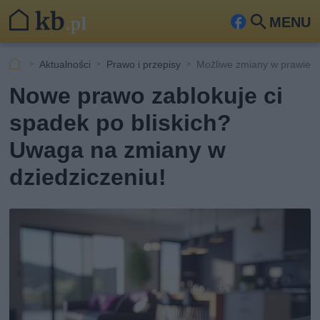
MENU
Fa
Szu
ceb
kaj
Aktualności
Prawo i przepisy
Możliwe zmiany w prawie d
ook
Nowe prawo zablokuje ci
spadek po bliskich?
Uwaga na zmiany w
dziedziczeniu!