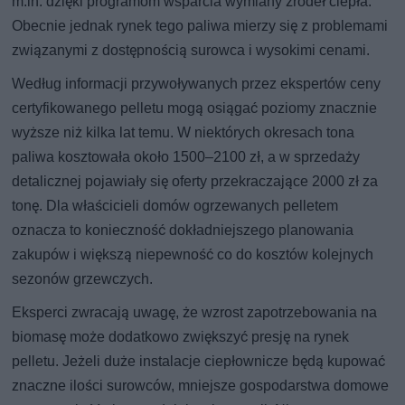
m.in. dzięki programom wsparcia wymiany źródeł ciepła.
Obecnie jednak rynek tego paliwa mierzy się z problemami
związanymi z dostępnością surowca i wysokimi cenami.
Według informacji przywoływanych przez ekspertów ceny
certyfikowanego pelletu mogą osiągać poziomy znacznie
wyższe niż kilka lat temu. W niektórych okresach tona
paliwa kosztowała około 1500–2100 zł, a w sprzedaży
detalicznej pojawiały się oferty przekraczające 2000 zł za
tonę. Dla właścicieli domów ogrzewanych pelletem
oznacza to konieczność dokładniejszego planowania
zakupów i większą niepewność co do kosztów kolejnych
sezonów grzewczych.
Eksperci zwracają uwagę, że wzrost zapotrzebowania na
biomasę może dodatkowo zwiększyć presję na rynek
pelletu. Jeżeli duże instalacje ciepłownicze będą kupować
znaczne ilości surowców, mniejsze gospodarstwa domowe