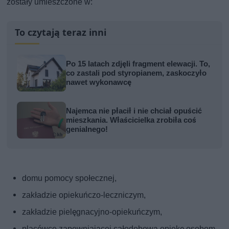
zostały umieszczone w:
To czytają teraz inni
Po 15 latach zdjęli fragment elewacji. To,
co zastali pod styropianem, zaskoczyło
nawet wykonawcę
Najemca nie płacił i nie chciał opuścić
mieszkania. Właścicielka zrobiła coś
genialnego!
domu pomocy społecznej,
zakładzie opiekuńczo-leczniczym,
zakładzie pielęgnacyjno-opiekuńczym,
placówce zapewniającej całodobową opiekę osobom