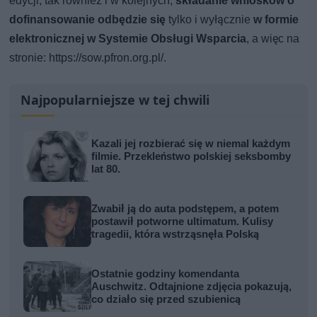
edycji, tak również i w kolejnych,
składanie wniosków o
dofinansowanie odbędzie się
tylko i wyłącznie
w formie
elektronicznej w Systemie Obsługi Wsparcia
, a więc na
stronie: https://sow.pfron.org.pl/.
Najpopularniejsze w tej chwili
Kazali jej rozbierać się w niemal każdym
filmie. Przekleństwo polskiej seksbomby
lat 80.
Zwabił ją do auta podstępem, a potem
postawił potworne ultimatum. Kulisy
tragedii, która wstrząsnęła Polską
Ostatnie godziny komendanta
Auschwitz. Odtajnione zdjęcia pokazują,
co działo się przed szubienicą