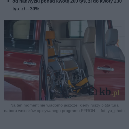
od nadwyżki ponad kwotę 200 tys. zł do kwoty 230
tys. zł
–
30%
.
Na ten moment nie wiadomo jeszcze, kiedy ruszy piąta tura
naboru wniosków opisywanego programu PFRON..., fot. yu_photo