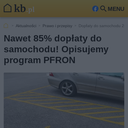
MENU
Fa
Szu
ceb
kaj
Aktualności
Prawo i przepisy
Dopłaty do samochodu 20
ook
Nawet 85% dopłaty do
samochodu! Opisujemy
program PFRON