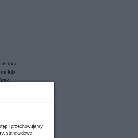
m usunąć
ona lub
 Brak
go
nienie i
e parki
stęp i przechowujemy
na gmina
ory, standardowe