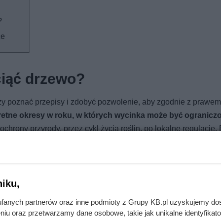
?
ce
ciąć drzewo?
czy poznać przepisy i zdobyć pozwolenie, aby zgodnie z prawe
etne okresy w roku, w których wycinka może być ogranicz
chrony przyrody, przez cykl życia roślin, po lokalne regulacje.
ych kar lub dodatkowych formalności.
ożliwość wycinki jest
sezon wegetacyjny
– czas intensywne
tem rośliny pełnią także ważną rolę ekologiczną, oferując schro
iku,
. W związku z tym na terenach chronionych, takich jak miejski
fanych partnerów oraz inne podmioty z Grupy KB.pl uzyskujemy do
ące wycinki w tym okresie. Warto również upewnić się, czy da
niu oraz przetwarzamy dane osobowe, takie jak unikalne identyfikat