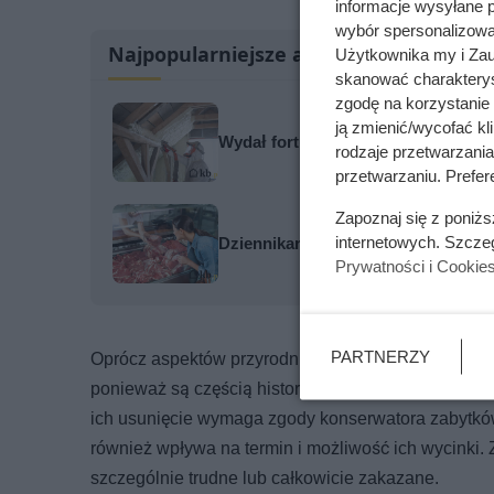
informacje wysyłane 
wybór spersonalizowan
Najpopularniejsze artykuły
Użytkownika my i Zau
skanować charakterys
zgodę na korzystanie 
ją zmienić/wycofać kl
Wydał fortunę na piankę PUR, a lat
rodzaje przetwarzani
przetwarzaniu. Prefere
Zapoznaj się z poniż
internetowych. Szcze
Dziennikarze ujawnili pochodzenie 
Prywatności i Cookie
PARTNERZY
Oprócz aspektów przyrodniczych ważne są także war
ponieważ są częścią historycznych układów parkowy
ich usunięcie wymaga zgody konserwatora zabytk
również wpływa na termin i możliwość ich wycinki
szczególnie trudne lub całkowicie zakazane.