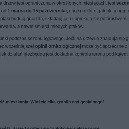
 drzew jest ograniczona w określonych miesiącach, jest
sezon
s od
1 marca do 15 października
, choć niektóre gatunki mogą 
ptaki budują gniazda, składają jaja i opiekują się potomstwem.
erwania, a nawet śmierci młodych ptaków.
inki podczas sezonu lęgowego. Jeśli na drzewie znajdują się 
bez wcześniejszej
opinii ornitologicznej
może być sprzeczne z
iek działań niezbędna jest dokładna kontrola terenu pod kątem
cić mieszkania. Właścicielka zrobiła coś genialnego!
ziałki. Sąsiad skutecznie zablokował dalsze prace