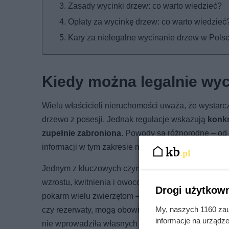
Zasady wycinki drzew: co warto wiedzieć?
Opłaty za wycinkę drzew: co warto wiedzieć
Kary za nielegalne wycinanie drzew w Pols
Kiedy można legalnie wy
Wielu właścicieli nieruchomości uważa, że wystar
drzewo z posesji. Jednak regulacje wskazują
konkr
zupełnie zabroniona
. Powody są różnorodne – od o
informacji w tym zakresie może prowadzić do surow
Jednym z kluczowych czynników wpływających na m
wzrostu, kwitnienia i owocowania drzew. Wiosną i la
Drogi użytkown
pokarm wielu zwierzętom – od owadów po małe ssaki
My, naszych 1160 zau
czy rezerwaty, mogą obowiązywać przepisy zakazuj
informacje na urządze
nie wprowadziła własnych regulacji w tym zakresie.