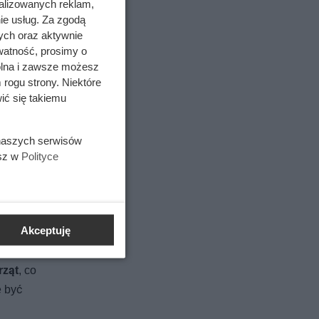
alizowanych reklam,
ie usług. Za zgodą
ych oraz aktywnie
watność, prosimy o
wolna i zawsze możesz
 rogu strony. Niektóre
o
ić się takiemu
 naszych serwisów
esz w
Polityce
Akceptuję
e,
zypadkach
rząt
, co
e być