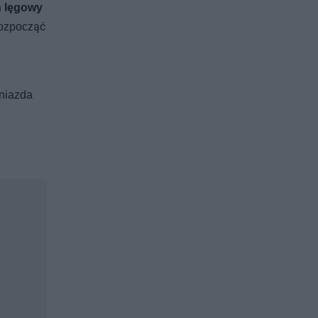
 lęgowy
rozpocząć
gniazda