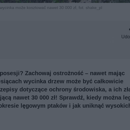
 wycinka może kosztować nawet 30 000 zł, fot. shake_pl
Udo
 posesji? Zachowaj ostrożność – nawet mając
siącach wycinka drzew może być całkowicie
rzepisy dotyczące ochrony środowiska, a ich z
ącą nawet 30 000 zł! Sprawdź, kiedy można le
kresie lęgowym ptaków i jak uniknąć wysokich