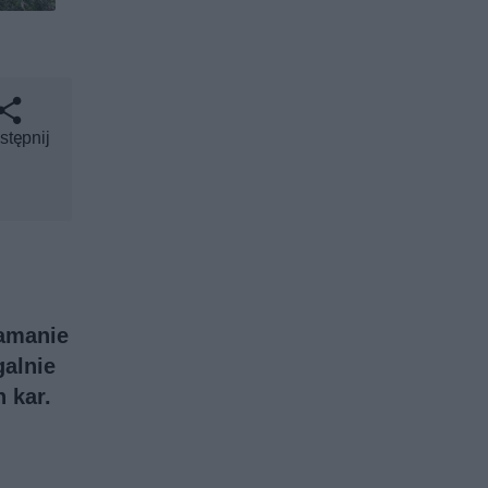
stępnij
łamanie
galnie
 kar.