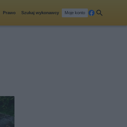
Prawo
Szukaj wykonawcy
Moje konto
Fa
Szu
ceb
kaj
ook