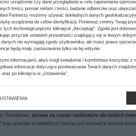
przez urządzenie czy dane przeglądania w celu zapewniania sperson
ych treści, pomiar reklam i treści, badanie odbiorców oraz ulepszan
fani Partnerzy możemy używać dokładnych danych geolokalizacyjn
tykę urządzenia do celów identyfikacji. Ponieważ cenimy Twoją pry
z tych technologii poprzez kliknięcie „Akceptuję”. Zgoda jest dobro
ikając przycisk ustawień prywatności znajdujący się w lewym dolnym
em miał w sypialni 30 stopni. Fachowiec od razu wskazał winneg
a danych nie wymagają zgody użytkownika, ale masz prawo sprzeciw
ncje będą miały zastosowania tylko na tej witrynie.
szymi informacjami, abyś mógł świadomie i komfortowo korzystać z
gółowe informacje dotyczące przetwarzania Twoich danych znajdzi
mięsa z Dino. Klienci zaskoczeni
s
oraz po kliknięciu w „Ustawienia”.
USTAWIENIA
tości krajobrazowe i historyczne. Niektóre drzewa są chronion
ch lub pełnią istotną rolę w lokalnym krajobrazie. W takich pr
ów. Dodatkowo,
drzewa są często siedliskiem dla dzikich zwie
. Z tego powodu w niektórych miesiącach usunięcie drzewa moż