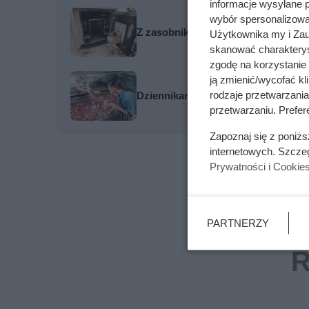
informacje wysyłane 
wybór spersonalizowan
Z zasobnika pieca na pellet zaczął
Użytkownika my i Zau
skanować charakterys
zgodę na korzystanie 
ją zmienić/wycofać kl
rodzaje przetwarzani
Dziennikarze ujawnili pochodzenie 
przetwarzaniu. Prefere
Zapoznaj się z poniż
internetowych. Szcze
Prywatności i Cookie
PARTNERZY