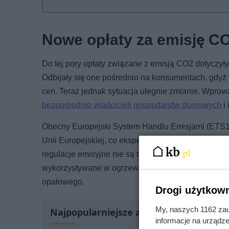
Nowe opłaty za emisję C
Do tej pory opłaty związane z emisją CO2 dotyczyły 
Odbijały się one pośrednio na konsumentach, gdyż w
cen. Teraz jednak sytuacja ulegnie zmianie. Wpro
bezpośrednio właścicieli gospodarstw domowych
i
Obecny Europejski System Handlu Emisjami (ETS1) ju
Unii Europejskiej, co eksperci nazywają "carbon l
regulacje emisyjne nie są tak restrykcyjne. ETS2 
wykorzystywane w ogrzewaniu domów i mieszkań, co
opałowego.
Drogi użytkown
My, naszych 1162 zau
Najpopularniejsze artykuły
informacje na urządze