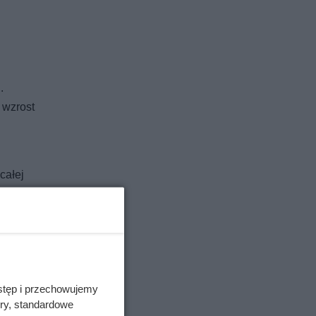
.
 wzrost
całej
UE, gdzie
stęp i przechowujemy
ory, standardowe