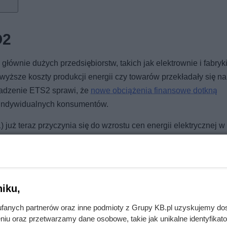
O2
głównie dużych przedsiębiorstw, takich jak elektrownie i fabryki
yższe koszty produkcji energii czy towarów przekładały się na
wadzenie ETS2 sprawi, że
nowe obciążenia finansowe dotkną
 indywidualnych konsumentów.
ż teraz przyczynia się do wzrostu cen energii elektrycznej w 
eakage". Przemysł przenosi swoją działalność do krajów spoza 
rozszerzy te mechanizmy, obejmując również paliwa kopalne
 odczują przede wszystkim użytkownicy gazu, węgla i oleju
iku,
fanych partnerów oraz inne podmioty z Grupy KB.pl uzyskujemy do
niu oraz przetwarzamy dane osobowe, takie jak unikalne identyfikat