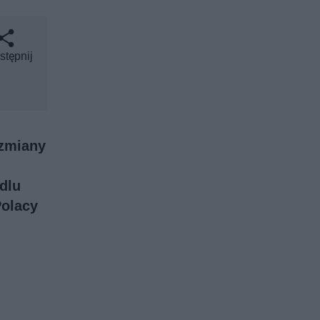
stępnij
 zmiany
dlu
Polacy