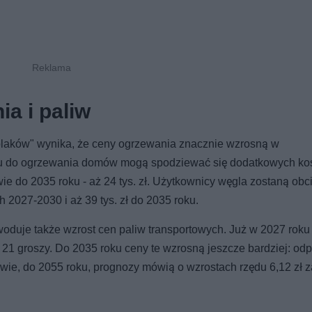
a i paliw
olaków" wynika, że ceny ogrzewania znacznie wzrosną w
azu do ogrzewania domów mogą spodziewać się dodatkowych ko
wie do 2035 roku - aż 24 tys. zł. Użytkownicy węgla zostaną obc
h 2027-2030 i aż 39 tys. zł do 2035 roku.
oduje także wzrost cen paliw transportowych. Już w 2027 roku l
o 21 groszy. Do 2035 roku ceny te wzrosną jeszcze bardziej: od
ektywie, do 2055 roku, prognozy mówią o wzrostach rzędu 6,12 zł za