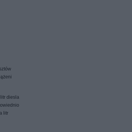
sztów
iążeni
itr diesla
powiednio
 litr