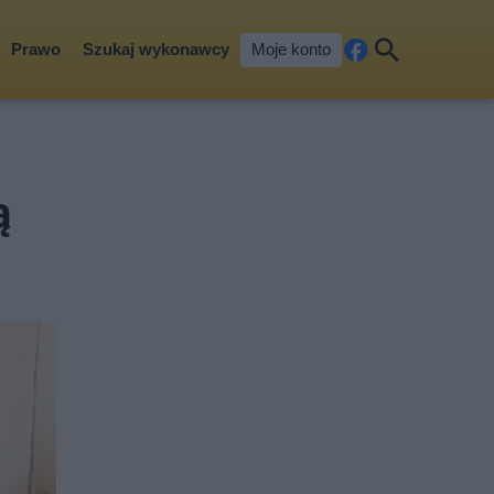
Prawo
Szukaj wykonawcy
Moje konto
Fa
Szu
ceb
kaj
ook
ą