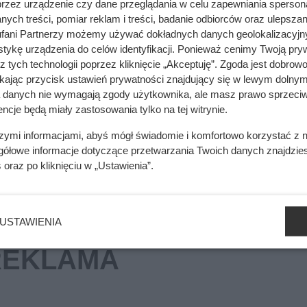
przez urządzenie czy dane przeglądania w celu zapewniania sperson
ych treści, pomiar reklam i treści, badanie odbiorców oraz ulepszan
 wydobywać się dym. Tak dochodzi do groźnych sytuacji z pellet
fani Partnerzy możemy używać dokładnych danych geolokalizacyjn
tykę urządzenia do celów identyfikacji. Ponieważ cenimy Twoją pry
z tych technologii poprzez kliknięcie „Akceptuję”. Zgoda jest dobro
ikając przycisk ustawień prywatności znajdujący się w lewym dolnym
a danych nie wymagają zgody użytkownika, ale masz prawo sprzeciw
mięsa z Dino. Klienci zaskoczeni
ncje będą miały zastosowania tylko na tej witrynie.
szymi informacjami, abyś mógł świadomie i komfortowo korzystać z
gółowe informacje dotyczące przetwarzania Twoich danych znajdzi
s
oraz po kliknięciu w „Ustawienia”.
USTAWIENIA