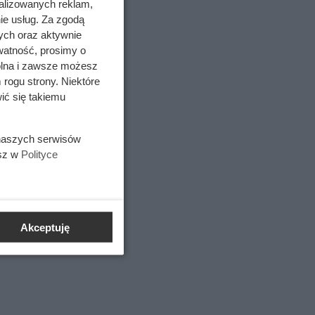
alizowanych reklam,
ie usług. Za zgodą
em
ych oraz aktywnie
watność, prosimy o
wolna i zawsze możesz
 rogu strony. Niektóre
ić się takiemu
 naszych serwisów
esz w
Polityce
Akceptuję