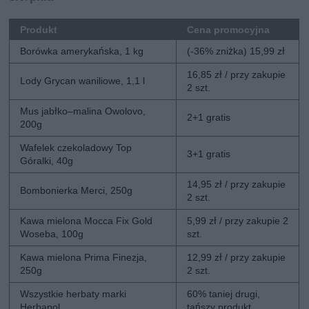
Produkt
Cena promocyjna
Borówka amerykańska, 1 kg
(-36% zniżka) 15,99 zł
16,85 zł / przy zakupie
Lody Grycan waniliowe, 1,1 l
2 szt.
Mus jabłko–malina Owolovo,
2+1 gratis
200g
Wafelek czekoladowy Top
3+1 gratis
Góralki, 40g
14,95 zł / przy zakupie
Bombonierka Merci, 250g
2 szt.
Kawa mielona Mocca Fix Gold
5,99 zł / przy zakupie 2
Woseba, 100g
szt.
Kawa mielona Prima Finezja,
12,99 zł / przy zakupie
250g
2 szt.
Wszystkie herbaty marki
60% taniej drugi,
Herbapol
tańszy produkt