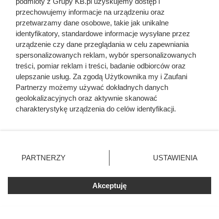
podmioty z Grupy KB.pl uzyskujemy dostęp i
przechowujemy informacje na urządzeniu oraz
przetwarzamy dane osobowe, takie jak unikalne
identyfikatory, standardowe informacje wysyłane przez
urządzenie czy dane przeglądania w celu zapewniania
spersonalizowanych reklam, wybór spersonalizowanych
treści, pomiar reklam i treści, badanie odbiorców oraz
ulepszanie usług. Za zgodą Użytkownika my i Zaufani
Partnerzy możemy używać dokładnych danych
geolokalizacyjnych oraz aktywnie skanować
charakterystykę urządzenia do celów identyfikacji.
Ponieważ cenimy Twoją prywatność, prosimy o zgodę na
korzystanie z tych technologii poprzez kliknięcie
„Akceptuję”. Zgoda jest dobrowolna i zawsze możesz ją
zmienić/wycofać klikając przycisk ustawień prywatności
PARTNERZY
USTAWIENIA
znajdujący się w lewym dolnym rogu strony. Niektóre
rodzaje przetwarzania danych nie wymagają zgody
Doprowadził do śmierci większej
użytkownika, ale masz prawo sprzeciwić się takiemu
Akceptuję
liczby ludzi niż Hitler i Stalin
przetwarzaniu. Preferencje będą miały zastosowania tylko
razem wzięci. Mimo to czczą go
na tej witrynie.