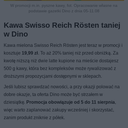
W promocji m.in. pyszne kawy, fot. Opracowanie własne na
podstawie gazetki Dino z dnia 05-11.08
Kawa Swisso Reich Rösten taniej
w Dino
Kawa mielona Swisso Reich Rösten jest teraz w promocji i
kosztuje
19,99 zł
. To aż 20% taniej niż przed obniżką. Za
kwotę niższą niż dwie latte kupione na mieście dostajesz
500 g kawy, która bez kompleksów może rywalizować z
droższymi propozycjami dostępnymi w sklepach.
Jeśli lubisz sprawdzać nowości, a przy okazji polować na
dobre okazje, ta oferta Dino może być strzałem w
dziesiątkę.
Promocja obowiązuje od 5 do 11 sierpnia
,
więc warto zaplanować zakupy wcześniej i skorzystać,
zanim produkt zniknie z półek.