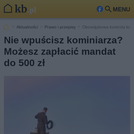
MENU
Fa
Szu
ceb
kaj
Aktualności
Prawo i przepisy
Obowiązkowa kontrola kom
ook
Nie wpuścisz kominiarza?
Możesz zapłacić mandat
do 500 zł