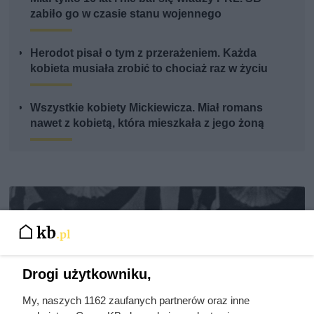
zabiło go w czasie stanu wojennego
Herodot pisał o tym z przerażeniem. Każda
kobieta musiała zrobić to chociaż raz w życiu
Wszystkie kobiety Mickiewicza. Miał romans
nawet z kobietą, która mieszkała z jego żoną
Drogi użytkowniku,
My, naszych 1162 zaufanych partnerów oraz inne