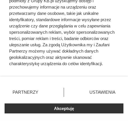
podmioty z Grupy KB.pl uzyskujemy dostęp i
przechowujemy informacje na urządzeniu oraz
przetwarzamy dane osobowe, takie jak unikalne
identyfikatory, standardowe informacje wysyłane przez
urządzenie czy dane przeglądania w celu zapewniania
spersonalizowanych reklam, wybór spersonalizowanych
Doprowadził do śmierci większej
treści, pomiar reklam i treści, badanie odbiorców oraz
liczby ludzi niż Hitler i Stalin
ulepszanie usług. Za zgodą Użytkownika my i Zaufani
razem wzięci. Mimo to czczą go
Partnerzy możemy używać dokładnych danych
geolokalizacyjnych oraz aktywnie skanować
jako bohatera
charakterystykę urządzenia do celów identyfikacji.
Ponieważ cenimy Twoją prywatność, prosimy o zgodę na
korzystanie z tych technologii poprzez kliknięcie
„Akceptuję”. Zgoda jest dobrowolna i zawsze możesz ją
zmienić/wycofać klikając przycisk ustawień prywatności
PARTNERZY
USTAWIENIA
znajdujący się w lewym dolnym rogu strony. Niektóre
rodzaje przetwarzania danych nie wymagają zgody
użytkownika, ale masz prawo sprzeciwić się takiemu
Akceptuję
przetwarzaniu. Preferencje będą miały zastosowania tylko
na tej witrynie.