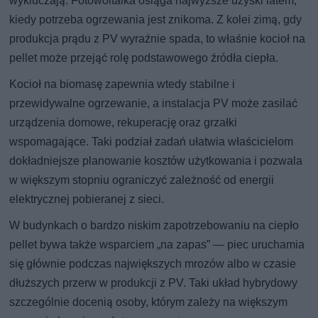
wykluczają. Fotowoltaika osiąga najwyższe uzyski latem,
kiedy potrzeba ogrzewania jest znikoma. Z kolei zimą, gdy
produkcja prądu z PV wyraźnie spada, to właśnie kocioł na
pellet może przejąć rolę podstawowego źródła ciepła.
Kocioł na biomasę zapewnia wtedy stabilne i
przewidywalne ogrzewanie, a instalacja PV może zasilać
urządzenia domowe, rekuperację oraz grzałki
wspomagające. Taki podział zadań ułatwia właścicielom
dokładniejsze planowanie kosztów użytkowania i pozwala
w większym stopniu ograniczyć zależność od energii
elektrycznej pobieranej z sieci.
W budynkach o bardzo niskim zapotrzebowaniu na ciepło
pellet bywa także wsparciem „na zapas” — piec uruchamia
się głównie podczas największych mrozów albo w czasie
dłuższych przerw w produkcji z PV. Taki układ hybrydowy
szczególnie docenią osoby, którym zależy na większym