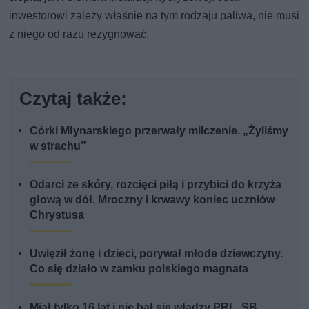
inwestorowi zależy właśnie na tym rodzaju paliwa, nie musi
z niego od razu rezygnować.
Czytaj także:
Córki Młynarskiego przerwały milczenie. „Żyliśmy
w strachu”
Odarci ze skóry, rozcięci piłą i przybici do krzyża
głową w dół. Mroczny i krwawy koniec uczniów
Chrystusa
Uwięził żonę i dzieci, porywał młode dziewczyny.
Co się działo w zamku polskiego magnata
Miał tylko 16 lat i nie bał się władzy PRL. SB