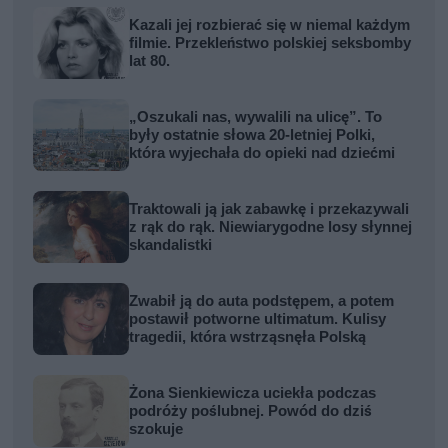
Kazali jej rozbierać się w niemal każdym
filmie. Przekleństwo polskiej seksbomby
lat 80.
„Oszukali nas, wywalili na ulicę”. To
były ostatnie słowa 20-letniej Polki,
która wyjechała do opieki nad dziećmi
Traktowali ją jak zabawkę i przekazywali
z rąk do rąk. Niewiarygodne losy słynnej
skandalistki
Zwabił ją do auta podstępem, a potem
postawił potworne ultimatum. Kulisy
tragedii, która wstrząsnęła Polską
Żona Sienkiewicza uciekła podczas
podróży poślubnej. Powód do dziś
szokuje