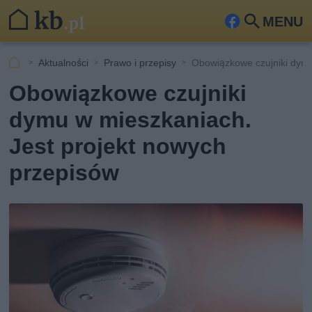
MENU
Fa
Szu
ceb
kaj
Aktualności
Prawo i przepisy
Obowiązkowe czujniki dym
ook
Obowiązkowe czujniki
dymu w mieszkaniach.
Jest projekt nowych
przepisów