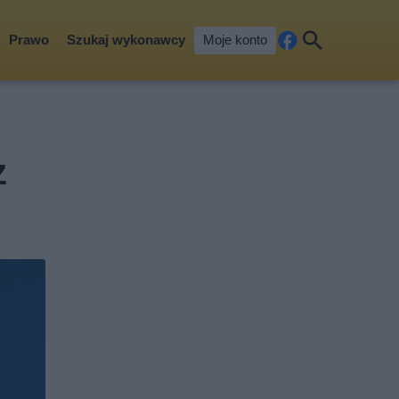
Prawo
Szukaj wykonawcy
Moje konto
Fa
Szu
ceb
kaj
ook
z