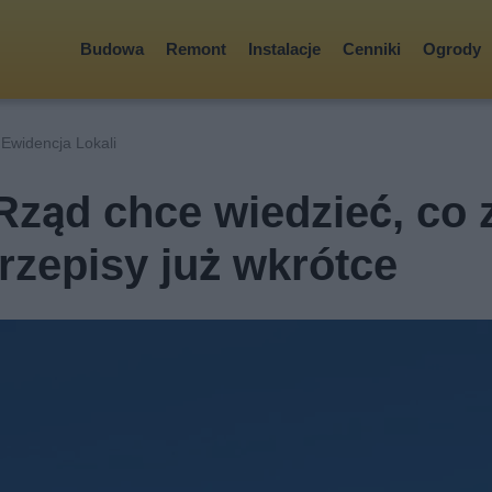
Budowa
Remont
Instalacje
Cenniki
Ogrody
 Ewidencja Lokali
ząd chce wiedzieć, co 
rzepisy już wkrótce