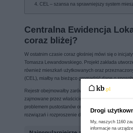
CEL – szansa na sprawniejszy system mies
Centralna Ewidencja Loka
coraz bliżej?
W ostatnim czasie coraz głośniej mówi się o inicjat
Tomasza Lewandowskiego. Projekt zakłada utworzeni
również mieszkań użytkowanych oraz przeznaczon
(CEL), miałby na bieżąco gromadzić dane o sposob
Rejestr obejmowałby zarówno lokale wynajmowane – n
zajmowane przez właścicieli. CEL miałby ułatwić pr
problemem pustostanów oraz planowanie inwestycji
Drogi użytkown
rozwiązań i rozproszenie danych znacząco utrudnia
My, naszych 1160 zau
informacje na urządze
Najpopularniejsze artykuły