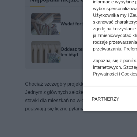
informacje wysyłane 
wybór spersonalizowan
Użytkownika my i Zau
skanować charakterys
Wydał fortunę na piankę PUR, a lat
zgodę na korzystanie 
ją zmienić/wycofać kl
rodzaje przetwarzani
przetwarzaniu. Prefere
Oddasz ten ciężki klamot na złom za
ten błąd
Zapoznaj się z poniż
internetowych. Szcze
Prywatności i Cookie
Chociaż szczegóły projektu wciąż nie zostały uja
Jednym z głównych założeń jest uzależnienie wyso
PARTNERZY
stawki dla mieszkań na własny użytek i wyższe dla
pojawiają się liczne pytania dotyczące kwestii tech