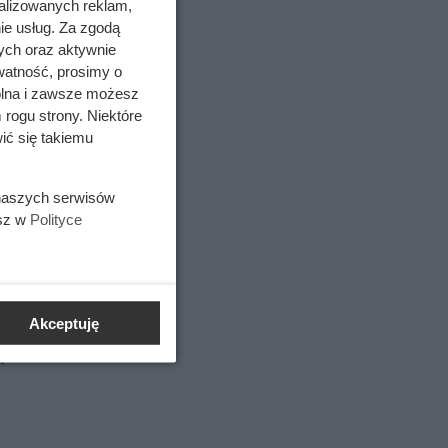
alizowanych reklam,
ie usług. Za zgodą
ych oraz aktywnie
watność, prosimy o
o
wolna i zawsze możesz
 rogu strony. Niektóre
ić się takiemu
niają
 naszych serwisów
esz w
Polityce
datkowe.
ncyjne
Akceptuję
k
ązać.