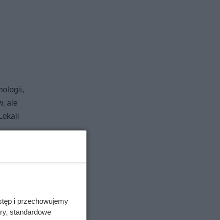
ń
ologii,
, ale
okali
eszkania
alkę z
wych
stęp i przechowujemy
ory, standardowe