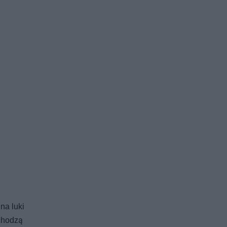
na luki
dchodzą