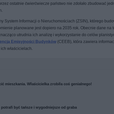
przez ostatnie ćwierćwiecze państwo nie zdołało zbudować jedn
h.
ny System Informacji o Nieruchomościach (ZSIN), którego bud
homienie planowane jest dopiero na 2035 rok. Obecnie dane na 
nacząco utrudnia ich analizę i wykorzystanie do celów planisty
dencja Emisyjności Budynków
(CEEB), która zawiera informacj
ich właścicielach.
cić mieszkania. Właścicielka zrobiła coś genialnego!
 potrafi być tańsze i wygodniejsze od graba