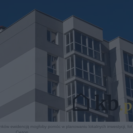
nków ewidencją mogłoby pomóc w planowaniu lokalnych inwestycji, fo
Сидор