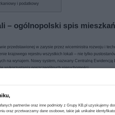
zkaniowy i podatkowy
li – ogólnopolski spis mieszka
ywie przedstawionej w zarysie przez wiceministra rozwoju i techn
e krajowego rejestru wszystkich lokali – nie tylko pustostanów
ych na wynajem. Nowy system, nazwany Centralną Ewidencją L
ie wykorzystania poszczególnych nieruchomości.
iezależnie od tego, czy na krótki, czy długi termin – jak i mi
owadzenie spójnej i skutecznej polityki mieszkaniowej, w tym w
 infrastrukturalnych. Niestety, brak dotychczasowych systemo
iku,
ją stworzenie kompletnej bazy.
fanych partnerów oraz inne podmioty z Grupy KB.pl uzyskujemy do
niu oraz przetwarzamy dane osobowe, takie jak unikalne identyfikat