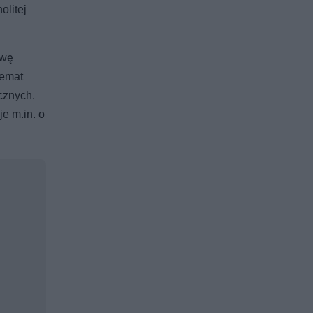
olitej
owę
temat
cznych.
e m.in. o