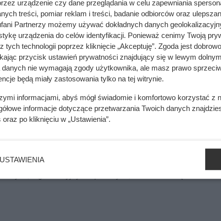
przez urządzenie czy dane przeglądania w celu zapewniania sperson
ych treści, pomiar reklam i treści, badanie odbiorców oraz ulepszan
fani Partnerzy możemy używać dokładnych danych geolokalizacyjn
tykę urządzenia do celów identyfikacji. Ponieważ cenimy Twoją pry
em miał w sypialni 30 stopni. Fachowiec od razu wskazał winneg
z tych technologii poprzez kliknięcie „Akceptuję”. Zgoda jest dobro
ikając przycisk ustawień prywatności znajdujący się w lewym dolnym
a danych nie wymagają zgody użytkownika, ale masz prawo sprzeciw
ncje będą miały zastosowania tylko na tej witrynie.
 80 zł, a w sieci zapłacą za niego tysiące. Polacy masowo popeł
szymi informacjami, abyś mógł świadomie i komfortowo korzystać z
gółowe informacje dotyczące przetwarzania Twoich danych znajdzi
s
oraz po kliknięciu w „Ustawienia”.
wnione, jego wprowadzenie może mieć istotne konsekwencje po
kości podatków od sposobu wykorzystania lokalu – np. prefere
USTAWIENIA
 nieruchomości wykorzystywanych komercyjnie. Już teraz jedna
nicznych, organizacyjnych i prawnych, które trzeba będzie rozwi