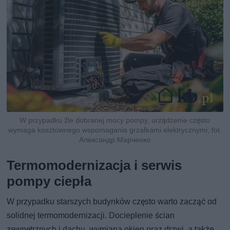
W przypadku źle dobranej mocy pompy, urządzenie często
wymaga kosztownego wspomagania grzałkami elektrycznymi, fot.
Александр Марченко
Termomodernizacja i serwis
pompy ciepła
W przypadku starszych budynków często warto zacząć od
solidnej termomodernizacji. Docieplenie ścian
zewnętrznych i dachu, wymiana okien oraz drzwi, a także