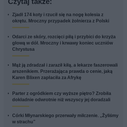
Czytaj także:
Zjadł 174 koty i rzucił się na nogę kolesia z
okrętu. Mroczny przypadek żołnierza z Polski
Odarci ze skóry, rozcięci piłą i przybici do krzyża
głową w dół. Mroczny i krwawy koniec uczniów
Chrystusa
Mąż ją zdradzał i zaraził kiłą, a lekarze faszerowali
arszenikiem. Przerażająca prawda o cenie, jaką
Karen Blixen zapłaciła za Afrykę
Parter z ogródkiem czy wyższe piętro? Zrobiła
dokładnie odwrotnie niż wszyscy jej doradzali
Córki Młynarskiego przerwały milczenie. „Żyliśmy
w strachu”