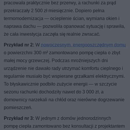
pracowała praktycznie bez przerwy, a rachunki za prąd
przekraczały 2 500 zł miesięcznie. Dopiero pełna
termomodernizacja — ocieplenie ścian, wymiana okien i
naprawa dachu — pozwoliła opanować sytuację i sprawiła,
że cała inwestycja zaczęła się realnie zwracać.
Przykład nr 2:
W
nowoczesnym, energooszczędnym domu
o powierzchni 300 m² zamontowano pompę ciepła o zbyt
małej mocy grzewczej. Podczas mroźniejszych dni
urządzenie nie dawało rady utrzymać komfortu cieplnego i
regularnie musiało być wspierane grzałkami elektrycznymi.
To błyskawicznie podbiło zużycie energii — w szczycie
sezonu rachunki dochodziły nawet do 3 000 zł, a
domownicy narzekali na chłód oraz nierówne dogrzewanie
pomieszczeń.
Przykład nr 3:
W jednym z domów jednorodzinnych
pompę ciepła zamontowano bez konsultacji z projektantem