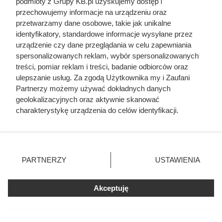
podmioty z Grupy KB.pl uzyskujemy dostęp i
byle uciec przed starszą o 30 lat
przechowujemy informacje na urządzeniu oraz
przetwarzamy dane osobowe, takie jak unikalne
Anną. Ten polski król był wielką
identyfikatory, standardowe informacje wysyłane przez
porażką
urządzenie czy dane przeglądania w celu zapewniania
spersonalizowanych reklam, wybór spersonalizowanych
treści, pomiar reklam i treści, badanie odbiorców oraz
ulepszanie usług. Za zgodą Użytkownika my i Zaufani
Partnerzy możemy używać dokładnych danych
geolokalizacyjnych oraz aktywnie skanować
charakterystykę urządzenia do celów identyfikacji.
Ponieważ cenimy Twoją prywatność, prosimy o zgodę na
korzystanie z tych technologii poprzez kliknięcie
„Akceptuję”. Zgoda jest dobrowolna i zawsze możesz ją
zmienić/wycofać klikając przycisk ustawień prywatności
PARTNERZY
USTAWIENIA
znajdujący się w lewym dolnym rogu strony. Niektóre
rodzaje przetwarzania danych nie wymagają zgody
użytkownika, ale masz prawo sprzeciwić się takiemu
Akceptuję
przetwarzaniu. Preferencje będą miały zastosowania tylko
na tej witrynie.
Herodot pisał o tym z