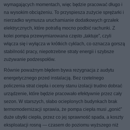
wymagających momentach, więc będzie pracować długo i
na wysokim obciążeniu. To przyspiesza zużycie sprężarki i
nierzadko wymusza uruchamianie dodatkowych grzałek
elektrycznych, które potrafią mocno podbić rachunki. Z
kolei pompa przewymiarowana często „taktuje”, czyli
włącza się i wyłącza w krótkich cyklach, co oznacza gorszą
stabilność pracy, niepotrzebne straty energii i szybsze
zużywanie podzespołów.
Równie poważnym błędem bywa rezygnacja z audytu
energetycznego przed instalacją. Bez rzetelnego
policzenia strat ciepła i oceny stanu izolacji trudno dobrać
urządzenie, które będzie pracowało efektywnie przez cały
sezon. W starszych, słabo ocieplonych budynkach brak
termomodernizacji sprawia, że pompa ciepła musi „gonić”
duże ubytki ciepła, przez co jej sprawność spada, a koszty
eksploatacji rosną — czasem do poziomu wyższego niż