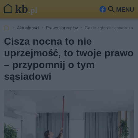
MENU
Fa
Szu
ceb
kaj
Aktualności
Prawo i przepisy
Gdzie zgłosić sąsiada za z
ook
Cisza nocna to nie
uprzejmość, to twoje prawo
– przypomnij o tym
sąsiadowi