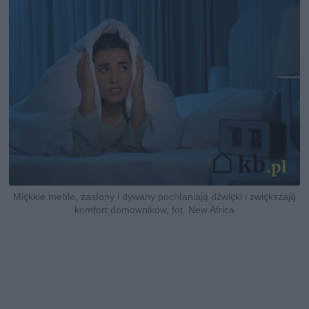
Miękkie meble, zasłony i dywany pochłaniają dźwięki i zwiększają
komfort domowników, fot. New Africa