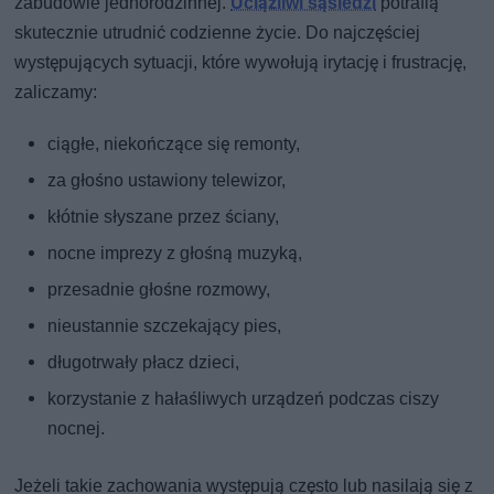
zabudowie jednorodzinnej.
Uciążliwi sąsiedzi
potrafią
skutecznie utrudnić codzienne życie. Do najczęściej
występujących sytuacji, które wywołują irytację i frustrację,
zaliczamy:
ciągłe, niekończące się remonty,
za głośno ustawiony telewizor,
kłótnie słyszane przez ściany,
nocne imprezy z głośną muzyką,
przesadnie głośne rozmowy,
nieustannie szczekający pies,
długotrwały płacz dzieci,
korzystanie z hałaśliwych urządzeń podczas ciszy
nocnej.
Jeżeli takie zachowania występują często lub nasilają się z