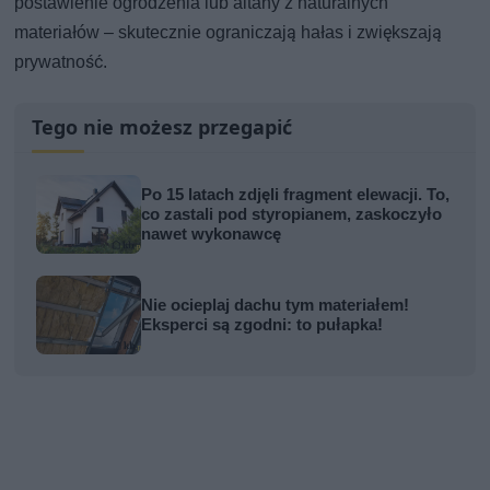
postawienie ogrodzenia lub altany z naturalnych
materiałów – skutecznie ograniczają hałas i zwiększają
prywatność.
Tego nie możesz przegapić
Po 15 latach zdjęli fragment elewacji. To,
co zastali pod styropianem, zaskoczyło
nawet wykonawcę
Nie ocieplaj dachu tym materiałem!
Eksperci są zgodni: to pułapka!