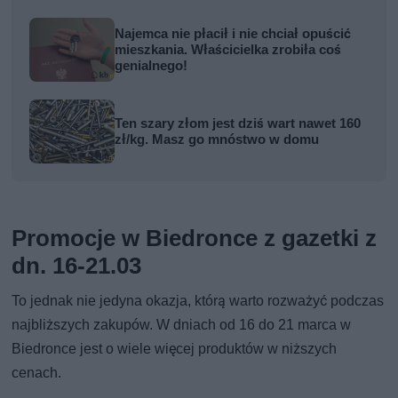
Najemca nie płacił i nie chciał opuścić
mieszkania. Właścicielka zrobiła coś
genialnego!
Ten szary złom jest dziś wart nawet 160
zł/kg. Masz go mnóstwo w domu
Promocje w Biedronce z gazetki z
dn. 16-21.03
To jednak nie jedyna okazja, którą warto rozważyć podczas
najbliższych zakupów. W dniach od 16 do 21 marca w
Biedronce jest o wiele więcej produktów w niższych
cenach.