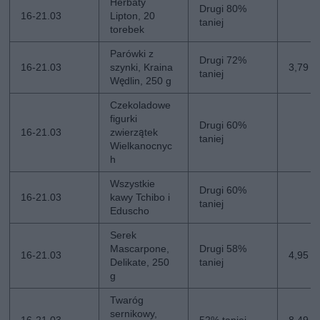
Herbaty
Drugi 80%
16-21.03
Lipton, 20
taniej
torebek
Parówki z
Drugi 72%
16-21.03
szynki, Kraina
3,79 zł
taniej
Wędlin, 250 g
Czekoladowe
figurki
Drugi 60%
16-21.03
zwierzątek
taniej
Wielkanocnyc
h
Wszystkie
Drugi 60%
16-21.03
kawy Tchibo i
taniej
Eduscho
Serek
Mascarpone,
Drugi 58%
16-21.03
4,95 zł
Delikate, 250
taniej
g
Twaróg
sernikowy,