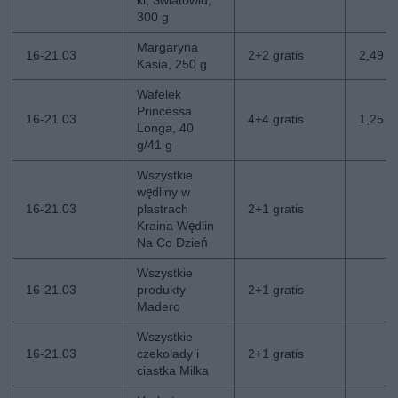
ki, Światowid,
300 g
Margaryna
16-21.03
2+2 gratis
2,49 zł
Kasia, 250 g
Wafelek
Princessa
16-21.03
4+4 gratis
1,25 zł
Longa, 40
g/41 g
Wszystkie
wędliny w
16-21.03
plastrach
2+1 gratis
Kraina Wędlin
Na Co Dzień
Wszystkie
16-21.03
produkty
2+1 gratis
Madero
Wszystkie
16-21.03
czekolady i
2+1 gratis
ciastka Milka