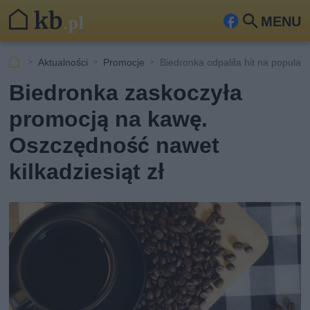
MENU
Fa
Szu
ceb
kaj
Aktualności
Promocje
Biedronka odpaliła hit na popular
ook
Biedronka zaskoczyła
promocją na kawę.
Oszczędność nawet
kilkadziesiąt zł