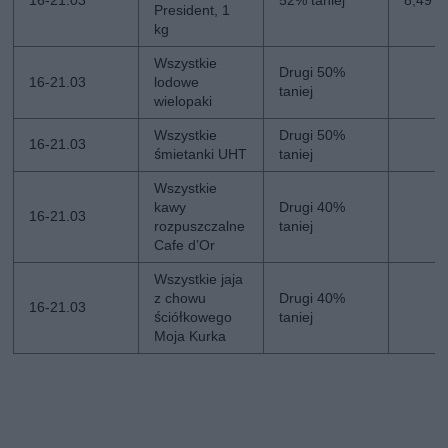
16-21.03
52% taniej
8,49 zł
President, 1
kg
Wszystkie
Drugi 50%
16-21.03
lodowe
taniej
wielopaki
Wszystkie
Drugi 50%
16-21.03
śmietanki UHT
taniej
Wszystkie
kawy
Drugi 40%
16-21.03
rozpuszczalne
taniej
Cafe d’Or
Wszystkie jaja
z chowu
Drugi 40%
16-21.03
ściółkowego
taniej
Moja Kurka