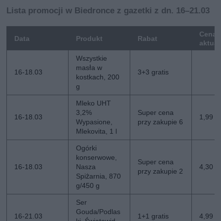
Lista promocji w Biedronce z gazetki z dn. 16–21.03
Cena
Data
Produkt
Rabat
aktua
Wszystkie
masła w
16-18.03
3+3 gratis
kostkach, 200
g
Mleko UHT
3,2%
Super cena
16-18.03
1,99 zł
Wypasione,
przy zakupie 6
Mlekovita, 1 l
Ogórki
konserwowe,
Super cena
16-18.03
Nasza
4,30 zł
przy zakupie 2
Spiżarnia, 870
g/450 g
Ser
Gouda/Podlas
16-21.03
1+1 gratis
4,99 zł