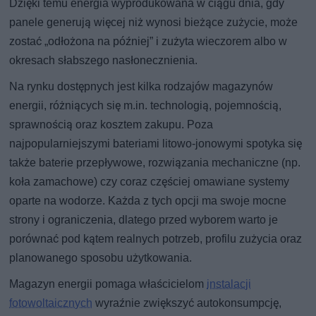
Dzięki temu energia wyprodukowana w ciągu dnia, gdy
panele generują więcej niż wynosi bieżące zużycie, może
zostać „odłożona na później” i zużyta wieczorem albo w
okresach słabszego nasłonecznienia.
Na rynku dostępnych jest kilka rodzajów magazynów
energii, różniących się m.in. technologią, pojemnością,
sprawnością oraz kosztem zakupu. Poza
najpopularniejszymi bateriami litowo-jonowymi spotyka się
także baterie przepływowe, rozwiązania mechaniczne (np.
koła zamachowe) czy coraz częściej omawiane systemy
oparte na wodorze. Każda z tych opcji ma swoje mocne
strony i ograniczenia, dlatego przed wyborem warto je
porównać pod kątem realnych potrzeb, profilu zużycia oraz
planowanego sposobu użytkowania.
Magazyn energii pomaga właścicielom
instalacji
fotowoltaicznych
wyraźnie zwiększyć autokonsumpcję,