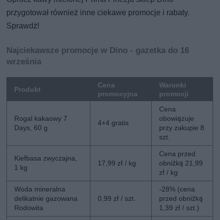
przygotował również inne ciekawe promocje i rabaty.
Sprawdź!
Najciekawsze promocje w Dino - gazetka do 16
września
Cena
Warunki
Produkt
promocyjna
promocji
Cena
Rogal kakaowy 7
obowiązuje
4+4 gratis
Days, 60 g
przy zakupie 8
szt.
Cena przed
Kiełbasa zwyczajna,
17,99 zł / kg
obniżką 21,99
1 kg
zł / kg
Woda mineralna
-28% (cena
delikatnie gazowana
0,99 zł / szt.
przed obniżką
Rodowita
1,39 zł / szt.)