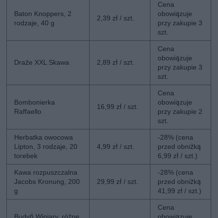
Cena
Baton Knoppers, 2
obowiązuje
2,39 zł / szt.
rodzaje, 40 g
przy zakupie 3
szt.
Cena
obowiązuje
Draże XXL Skawa
2,89 zł / szt.
przy zakupie 3
szt.
Cena
Bombonierka
obowiązuje
16,99 zł / szt.
Raffaello
przy zakupie 2
szt.
Herbatka owocowa
-28% (cena
Lipton, 3 rodzaje, 20
4,99 zł / szt.
przed obniżką
torebek
6,99 zł / szt.)
Kawa rozpuszczalna
-28% (cena
Jacobs Kronung, 200
29,99 zł / szt.
przed obniżką
g
41,99 zł / szt.)
Cena
Budyń Winiary, różne
obowiązuje