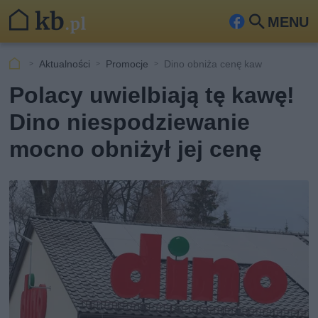
MENU
Fa
Szu
ceb
kaj
Aktualności
Promocje
Dino obniża cenę kaw
ook
Polacy uwielbiają tę kawę!
Dino niespodziewanie
mocno obniżył jej cenę