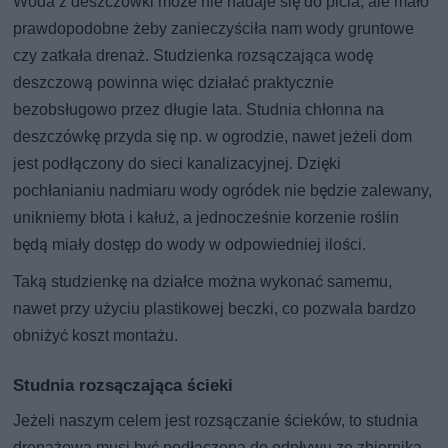
Woda z deszczówki może nie nadaje się do picia, ale mało
prawdopodobne żeby zanieczyściła nam wody gruntowe
czy zatkała drenaż. Studzienka rozsączająca wodę
deszczową powinna więc działać praktycznie
bezobsługowo przez długie lata. Studnia chłonna na
deszczówkę przyda się np. w ogrodzie, nawet jeżeli dom
jest podłączony do sieci kanalizacyjnej. Dzięki
pochłanianiu nadmiaru wody ogródek nie będzie zalewany,
unikniemy błota i kałuż, a jednocześnie korzenie roślin
będą miały dostęp do wody w odpowiedniej ilości.
Taką studzienkę na działce można wykonać samemu,
nawet przy użyciu plastikowej beczki, co pozwala bardzo
obniżyć koszt montażu.
Studnia rozsączająca ścieki
Jeżeli naszym celem jest rozsączanie ścieków, to studnia
drenażowa musi być podłączona do odpływu ze zbiornika