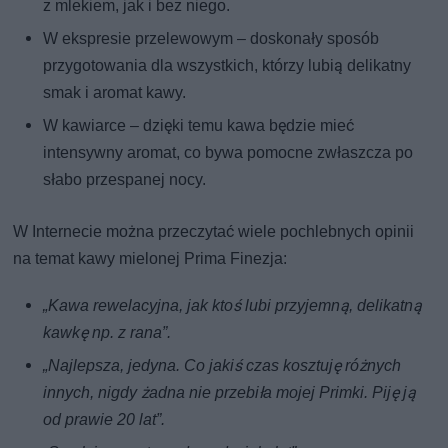
z mlekiem, jak i bez niego.
W ekspresie przelewowym – doskonały sposób
przygotowania dla wszystkich, którzy lubią delikatny
smak i aromat kawy.
W kawiarce – dzięki temu kawa będzie mieć
intensywny aromat, co bywa pomocne zwłaszcza po
słabo przespanej nocy.
W Internecie można przeczytać wiele pochlebnych opinii
na temat kawy mielonej Prima Finezja:
„Kawa rewelacyjna, jak ktoś lubi przyjemną, delikatną
kawkę np. z rana”.
„Najlepsza, jedyna. Co jakiś czas kosztuję różnych
innych, nigdy żadna nie przebiła mojej Primki. Piję ją
od prawie 20 lat”.