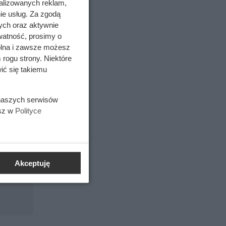
nie na
alizowanych reklam,
ie usług. Za zgodą
dukt
ych oraz aktywnie
je
limit 6
watność, prosimy o
odukt jest
wolna i zawsze możesz
 na kartę
 rogu strony. Niektóre
ić się takiemu
 naszych serwisów
esz w
Polityce
Akceptuję