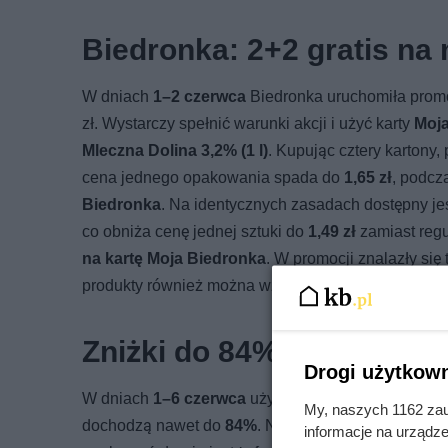
Biedronka: 2+2 gratis na 
W dniach
1–2 czerwca
Biedronka uruchomiła promo
zł. Wystarczy spełnić warunki akcji i użyć karty
Moja
Mleczna Dolina 3,2% (1 l)
. Kupując cztery kartony
cena jednego opakowania spada do
1,65 zł
, podcz
Biedronka
. Na identycznych zasadach dostępny je
co obniża cenę jednej sztuki do
1,49 zł
zamiast reg
na kartę Moja Biedronka
. W promocji znalazły się 
produkty również można wziąć w ofercie
2+2 gratis
Zniżki do 84% w Biedronc
Drogi użytkown
W dniach
1–6 czerwca
użytkownicy karty
Moja Bie
My, naszych 1162 zau
dochodzą nawet do
84%
. Największą zniżką objęto
informacje na urządze