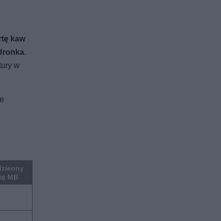
rtę kaw
edronka
.
tury w
ne
dzienny
rtę MB