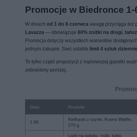
Promocje w Biedronce 1-
W dniach
od 1 do 6 czerwca
uwagę przyciąga też p
Lavazza
— obowiązuje
60% zniżki na drugi, tańs
Promocja dotyczy wszystkich wariantów dostępnych
jednym zakupie. Sieć ustaliła
limit 4 sztuk dzienn
To tylko część propozycji z najnowszej gazetki waż
zebraliśmy poniżej.
Promocj
Data
Produkt
Kiełbaski z szynki, Kraina Wędlin,
1.06
270 g
Lody na patyku, rożki, tubki,