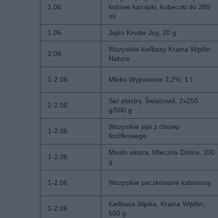
1.06
lodowe kanapki, kubeczki do 280
ml
1.06
Jajko Kinder Joy, 20 g
Wszystkie kiełbasy Kraina Wędlin
2.06
Nature
1-2.06
Mleko Wypasione 3,2%, 1 l
Ser plastry, Światowid, 2x250
1-2.06
g/500 g
Wszystkie jaja z chowu
1-2.06
ściółkowego
Masło ekstra, Mleczna Dolina, 200
1-2.06
g
1-2.06
Wszystkie paczkowane kabanosy
Kiełbasa śląska, Kraina Wędlin,
1-2.06
550 g