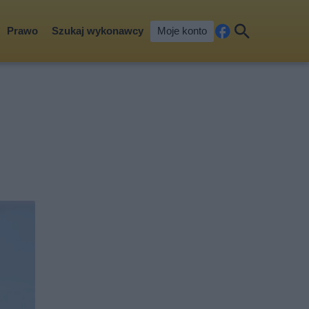
Prawo
Szukaj wykonawcy
Moje konto
Fa
Szu
ceb
kaj
ook