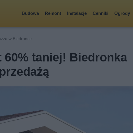
Budowa
Remont
Instalacje
Cenniki
Ogrody
azza w Biedronce
 60% taniej! Biedronka
yprzedażą