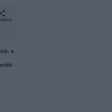
stępnij
cji, a
bniżki