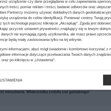
a za sztukę wynosi ok.
4,49 zł
zamiast
7,79 zł
. Limit:
6 szt.
dzien
przez urządzenie czy dane przeglądania w celu zapewniania sperson
ych treści, pomiar reklam i treści, badanie odbiorców oraz ulepszan
wano na
szynkę konserwową Kraina Wędlin (200 g)
: drugi pro
fani Partnerzy możemy używać dokładnych danych geolokalizacyjn
pakowania spada do
3,99 zł
(cena regularna:
6,99 zł
). Obowiązu
tykę urządzenia do celów identyfikacji. Ponieważ cenimy Twoją pry
eż
kaszanka wieprzowa Kraina Wędlin (500 g)
— tutaj drugi pr
z tych technologii poprzez kliknięcie „Akceptuję”. Zgoda jest dobro
99 zł
(zamiast
6,59 zł
). Sieć wprowadziła
limit 6 sztuk dziennie
ikając przycisk ustawień prywatności znajdujący się w lewym dolnym
a danych nie wymagają zgody użytkownika, ale masz prawo sprzeciw
ncje będą miały zastosowania tylko na tej witrynie.
szymi informacjami, abyś mógł świadomie i komfortowo korzystać z
gółowe informacje dotyczące przetwarzania Twoich danych znajdzi
s
oraz po kliknięciu w „Ustawienia”.
6500 zł? O cenie decyduje kilka szczegółów
USTAWIENIA
cić mieszkania. Właścicielka zrobiła coś genialnego!