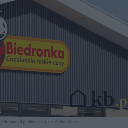
edronce od poniedziałku, fot. Adrian White