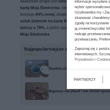
opakowań drugie jest
tańsze o 84%
, a średnia cen
informacje wysyłane 
wybór spersonalizowan
kartę Moja Biedronka
. Identyczny rabat przygoto
Użytkownika my i Zau
kosztuje
84% mniej
, dzięki czemu cena jednego o
skanować charakterys
sztuk dziennie na kartę MB
. Wśród przecen jest t
zgodę na korzystanie 
tańszy o 78%
, a jedno opakowanie wychodzi po
3,
ją zmienić/wycofać kl
rodzaje przetwarzani
Moja Biedronka
.
przetwarzaniu. Prefere
Najpopularniejsze artykuły
Zapoznaj się z poniż
internetowych. Szcze
Prywatności i Cookie
Studnia chłonna za 1200 zł czy za 
PARTNERZY
Najemca nie płacił i nie chciał opuś