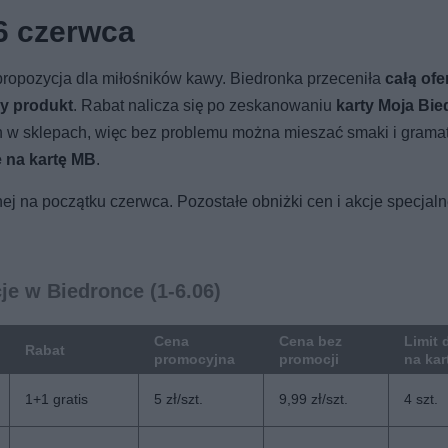
6 czerwca
ropozycja dla miłośników kawy. Biedronka przeceniła
całą ofe
zy produkt
. Rabat nalicza się po zeskanowaniu
karty Moja Bi
 w sklepach, więc bez problemu można mieszać smaki i grama
ie na kartę MB
.
nej na początku czerwca. Pozostałe obniżki cen i akcje specjal
e w Biedronce (1-6.06)
Cena
Cena bez
Limit 
Rabat
promocyjna
promocji
na ka
1+1 gratis
5 zł/szt.
9,99 zł/szt.
4 szt.