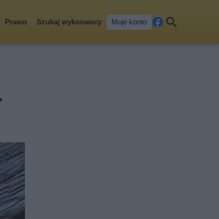
Prawo
Szukaj wykonawcy
Moje konto
Fa
Szu
ceb
kaj
ook
.