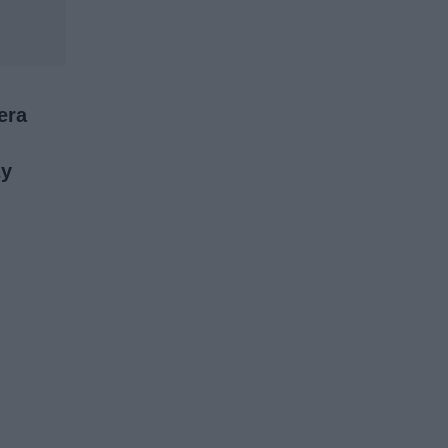
era
zy