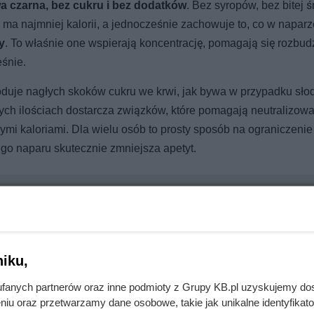
a czarna, bez cukru i bez dodatków
. Bez syropów, bez bitej ś
a ma najmniej kalorii, a jednocześnie zachowuje to, co w naparz
y
. To właśnie one wspierają koncentrację, pomagają się rozbudz
eśnie.
duje nagłych skoków cukru we krwi, jak bywa w przypadku sł
ch ilościach dostarcza związków, które pomagają neutralizow
ymi kaloriami. Dla wielu osób to prosty sposób na ograniczenie
ego naparu skutecznie zmniejsza apetyt.
łoneczne. Największe zaskoczenie było w instalacji
iku,
fanych partnerów oraz inne podmioty z Grupy KB.pl uzyskujemy do
niu oraz przetwarzamy dane osobowe, takie jak unikalne identyfikat
cji. To, co zastali pod styropianem, zaskoczyło nawet wykonawcę