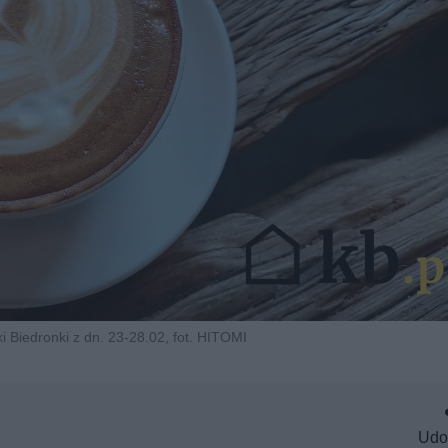
i Biedronki z dn. 23-28.02, fot. HITOMI
Udo