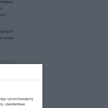
mietany,
e
ić i
odzonych
ać wolne
stęp i przechowujemy
ory, standardowe