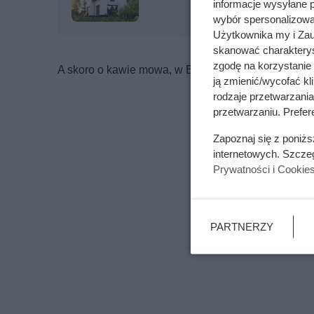
informacje wysyłane 
wybór spersonalizowan
Użytkownika my i Zau
skanować charakterys
zgodę na korzystanie 
A skoro o kawie mowa, w Biedronce pojawiła się wł
ją zmienić/wycofać kl
rodzaje przetwarzani
przetwarzaniu. Prefere
Zapoznaj się z poniż
internetowych. Szcze
Prywatności i Cookie
PARTNERZY