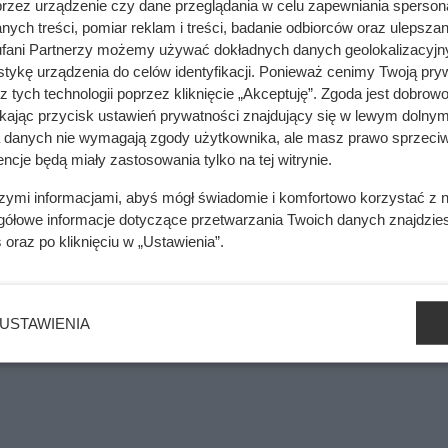
przez urządzenie czy dane przeglądania w celu zapewniania sperson
ych treści, pomiar reklam i treści, badanie odbiorców oraz ulepszan
fani Partnerzy możemy używać dokładnych danych geolokalizacyjn
tykę urządzenia do celów identyfikacji. Ponieważ cenimy Twoją pry
z tych technologii poprzez kliknięcie „Akceptuję”. Zgoda jest dobro
aśnie promocja na kawę mieloną, która przyciąga uwagę nie tyl
ikając przycisk ustawień prywatności znajdujący się w lewym dolnym
a danych nie wymagają zgody użytkownika, ale masz prawo sprzeciw
ncje będą miały zastosowania tylko na tej witrynie.
szymi informacjami, abyś mógł świadomie i komfortowo korzystać z
gółowe informacje dotyczące przetwarzania Twoich danych znajdzi
s
oraz po kliknięciu w „Ustawienia”.
USTAWIENIA