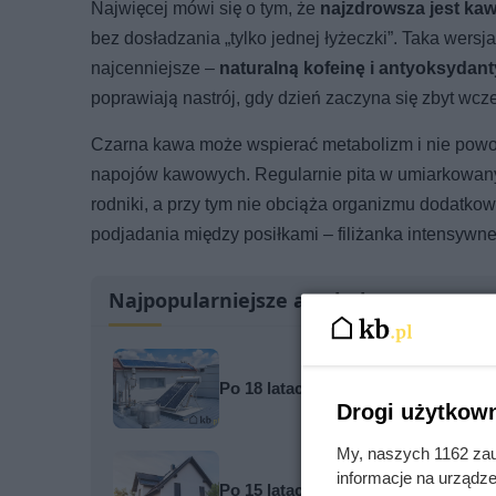
Najwięcej mówi się o tym, że
najzdrowsza jest kaw
bez dosładzania „tylko jednej łyżeczki”. Taka wersj
najcenniejsze –
naturalną kofeinę i antyoksydant
poprawiają nastrój, gdy dzień zaczyna się zbyt wcz
Czarna kawa może wspierać metabolizm i nie powo
napojów kawowych. Regularnie pita w umiarkowany
rodniki, a przy tym nie obciąża organizmu dodatkow
podjadania między posiłkami – filiżanka intensywn
Najpopularniejsze artykuły
Po 18 latach sprawdzili kolektory s
Drogi użytkown
My, naszych 1162 zau
informacje na urządze
Po 15 latach zdjęli fragment elewa