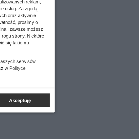
alizowanych reklam,
ie usług. Za zgodą
ych oraz aktywnie
watność, prosimy o
wolna i zawsze możesz
ko ceną.
 rogu strony. Niektóre
ić się takiemu
 naszych serwisów
esz w
Polityce
Akceptuję