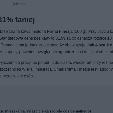
31% taniej
dobrze znana kawa mielona
Prima Finezja
(500 g). Przy użyciu k
 Standardowa cena bez karty to
31,99 zł
, co oznacza różnicę
10 
. Promocja ma jednak swoje zasady: obowiązuje
limit 4 sztuk 
sze zapasy, powinien uwzględnić ograniczenia i datę zakończenia
wyjściem do pracy, po południu do ciasta, wieczorem przy rozm
szczędności w skali miesiąca. Smak Prima Finezja jest łagodny,
a przez wiele osób.
cić mieszkania. Właścicielka zrobiła coś genialnego!