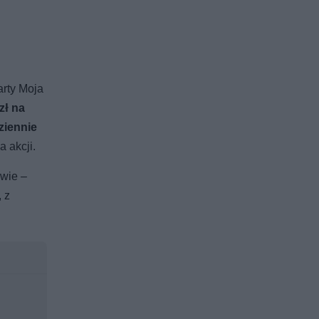
arty Moja
zł na
dziennie
 akcji.
owie –
 z