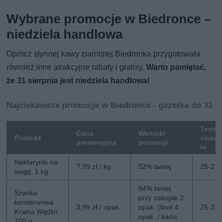
Wybrane promocje w Biedronce –
niedziela handlowa
Oprócz słynnej kawy ziarnistej Biedronka przygotowała
również inne atrakcyjne rabaty i gratisy.
Warto pamiętać,
że 31 sierpnia jest niedziela handlowa!
Najciekawsze promocje w Biedronce - gazetka do 31 s
Termi
Cena
Warunki
Produkt
obowi
promocyjna
promocji
ia
Nektarynki na
7,99 zł / kg
52% taniej
25-27.
wagę, 1 kg
84% taniej
Szynka
przy zakupie 2
konserwowa
3,99 zł / opak.
opak. (limit 4
25-31.
Kraina Wędlin,
opak. / karta
200 g