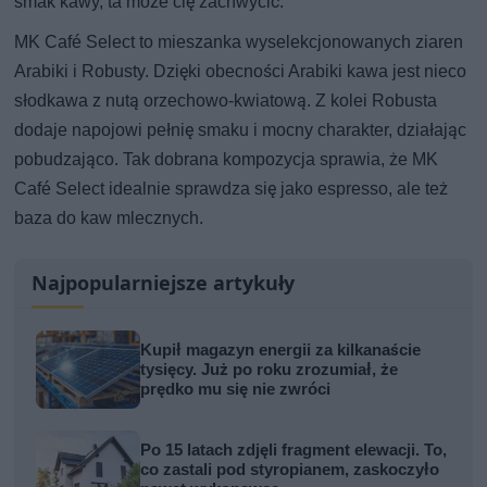
smak kawy, ta może cię zachwycić.
MK Café Select to mieszanka wyselekcjonowanych ziaren
Arabiki i Robusty. Dzięki obecności Arabiki kawa jest nieco
słodkawa z nutą orzechowo-kwiatową. Z kolei Robusta
dodaje napojowi pełnię smaku i mocny charakter, działając
pobudzająco. Tak dobrana kompozycja sprawia, że MK
Café Select idealnie sprawdza się jako espresso, ale też
baza do kaw mlecznych.
Najpopularniejsze artykuły
Kupił magazyn energii za kilkanaście
tysięcy. Już po roku zrozumiał, że
prędko mu się nie zwróci
Po 15 latach zdjęli fragment elewacji. To,
co zastali pod styropianem, zaskoczyło