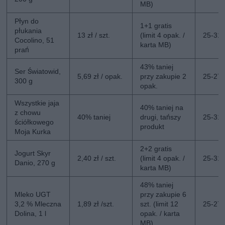
MB)
Płyn do
1+1 gratis
płukania
13 zł / szt.
(limit 4 opak. /
25-31.
Cocolino, 51
karta MB)
prań
43% taniej
Ser Światowid,
5,69 zł / opak.
przy zakupie 2
25-27.
300 g
opak.
Wszystkie jaja
40% taniej na
z chowu
40% taniej
drugi, tańszy
25-31.
ściółkowego
produkt
Moja Kurka
2+2 gratis
Jogurt Skyr
2,40 zł / szt.
(limit 4 opak. /
25-31.
Danio, 270 g
karta MB)
48% taniej
Mleko UGT
przy zakupie 6
3,2 % Mleczna
1,89 zł /szt.
szt. (limit 12
25-27.
Dolina, 1 l
opak. / karta
MB)