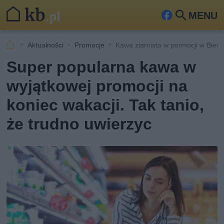
MENU
Fa
Szu
ceb
kaj
Aktualności
Promocje
Kawa ziarnista w pormocji w Bied
ook
Super popularna kawa w
wyjątkowej promocji na
koniec wakacji. Tak tanio,
że trudno uwierzyc