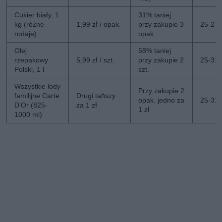
Cukier biały, 1
31% taniej
kg (różne
1,99 zł / opak.
przy zakupie 3
25-27.
rodaje)
opak.
Olej
58% taniej
rzepakowy
5,99 zł / szt.
przy zakupie 2
25-31.
Polski, 1 l
szt.
Wszystkie lody
Przy zakupie 2
familijne Carte
Drugi tańszy
opak. jedno za
25-31.
D’Or (825-
za 1 zł
1 zł
1000 ml)