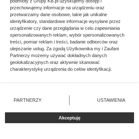
podmioty z Grupy KB.pl uzyskujemy dostęp i
przechowujemy informacje na urządzeniu oraz
Aldi odpala mega promocję -91%: kawa Dallmayr
przetwarzamy dane osobowe, takie jak unikalne
po 3,99 zł za paczkę
identyfikatory, standardowe informacje wysyłane przez
urządzenie czy dane przeglądania w celu zapewniania
Jedna z najlepszych kaw premium w promocji.
spersonalizowanych reklam, wybór spersonalizowanych
Błyskawicznie znika z półek
treści, pomiar reklam i treści, badanie odbiorców oraz
ulepszanie usług. Za zgodą Użytkownika my i Zaufani
Partnerzy możemy używać dokładnych danych
geolokalizacyjnych oraz aktywnie skanować
charakterystykę urządzenia do celów identyfikacji.
Ponieważ cenimy Twoją prywatność, prosimy o zgodę na
korzystanie z tych technologii poprzez kliknięcie
„Akceptuję”. Zgoda jest dobrowolna i zawsze możesz ją
zmienić/wycofać klikając przycisk ustawień prywatności
PARTNERZY
USTAWIENIA
znajdujący się w lewym dolnym rogu strony. Niektóre
rodzaje przetwarzania danych nie wymagają zgody
użytkownika, ale masz prawo sprzeciwić się takiemu
Akceptuję
przetwarzaniu. Preferencje będą miały zastosowania tylko
na tej witrynie.