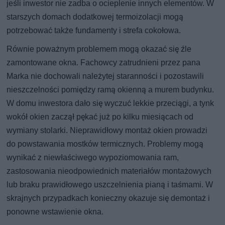
jeśli inwestor nie zadba o ocieplenie innych elementów. W
starszych domach dodatkowej termoizolacji mogą
potrzebować także fundamenty i strefa cokołowa.
Równie poważnym problemem mogą okazać się źle
zamontowane okna. Fachowcy zatrudnieni przez pana
Marka nie dochowali należytej staranności i pozostawili
nieszczelności pomiędzy ramą okienną a murem budynku.
W domu inwestora dało się wyczuć lekkie przeciągi, a tynk
wokół okien zaczął pękać już po kilku miesiącach od
wymiany stolarki. Nieprawidłowy montaż okien prowadzi
do powstawania mostków termicznych. Problemy mogą
wynikać z niewłaściwego wypoziomowania ram,
zastosowania nieodpowiednich materiałów montażowych
lub braku prawidłowego uszczelnienia pianą i taśmami. W
skrajnych przypadkach konieczny okazuje się demontaż i
ponowne wstawienie okna.