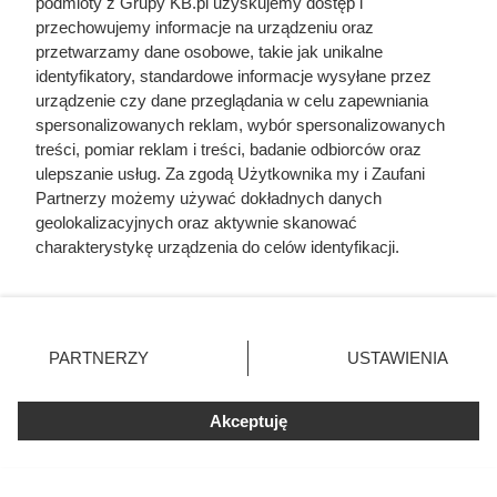
podmioty z Grupy KB.pl uzyskujemy dostęp i
Doprowadził do śmierci większej
przechowujemy informacje na urządzeniu oraz
liczby ludzi niż Hitler i Stalin
przetwarzamy dane osobowe, takie jak unikalne
identyfikatory, standardowe informacje wysyłane przez
razem wzięci. Mimo to czczą go
urządzenie czy dane przeglądania w celu zapewniania
jako bohatera
spersonalizowanych reklam, wybór spersonalizowanych
treści, pomiar reklam i treści, badanie odbiorców oraz
ulepszanie usług. Za zgodą Użytkownika my i Zaufani
Partnerzy możemy używać dokładnych danych
geolokalizacyjnych oraz aktywnie skanować
charakterystykę urządzenia do celów identyfikacji.
Ponieważ cenimy Twoją prywatność, prosimy o zgodę na
korzystanie z tych technologii poprzez kliknięcie
„Akceptuję”. Zgoda jest dobrowolna i zawsze możesz ją
zmienić/wycofać klikając przycisk ustawień prywatności
PARTNERZY
USTAWIENIA
znajdujący się w lewym dolnym rogu strony. Niektóre
rodzaje przetwarzania danych nie wymagają zgody
użytkownika, ale masz prawo sprzeciwić się takiemu
Akceptuję
przetwarzaniu. Preferencje będą miały zastosowania tylko
na tej witrynie.