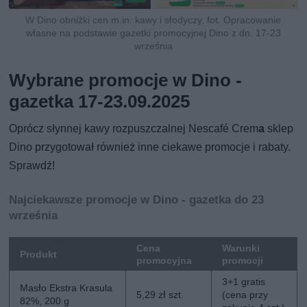
W Dino obniżki cen m.in. kawy i słodyczy, fot. Opracowanie
własne na podstawie gazetki promocyjnej Dino z dn. 17-23
września
Wybrane promocje w Dino -
gazetka 17-23.09.2025
Oprócz słynnej kawy rozpuszczalnej Nescafé Crem
a
sklep
Dino przygotował również inne ciekawe promocje i rabaty.
Sprawdź!
Najciekawsze promocje w Dino - gazetka do 23
września
Cena
Warunki
Produkt
promocyjna
promocji
3+1 gratis
Masło Ekstra Krasula
5,29 zł szt.
(cena przy
82%, 200 g