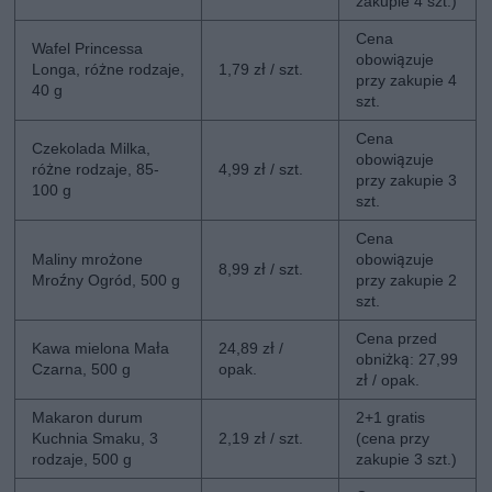
zakupie 4 szt.)
Cena
Wafel Princessa
obowiązuje
Longa, różne rodzaje,
1,79 zł / szt.
przy zakupie 4
40 g
szt.
Cena
Czekolada Milka,
obowiązuje
różne rodzaje, 85-
4,99 zł / szt.
przy zakupie 3
100 g
szt.
Cena
Maliny mrożone
obowiązuje
8,99 zł / szt.
Mroźny Ogród, 500 g
przy zakupie 2
szt.
Cena przed
Kawa mielona Mała
24,89 zł /
obniżką: 27,99
Czarna, 500 g
opak.
zł / opak.
Makaron durum
2+1 gratis
Kuchnia Smaku, 3
2,19 zł / szt.
(cena przy
rodzaje, 500 g
zakupie 3 szt.)