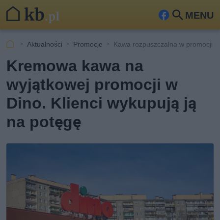
MENU
Fa
Szu
ceb
kaj
Aktualności
Promocje
Kawa rozpuszczalna w promocji w
ook
Kremowa kawa na
wyjątkowej promocji w
Dino. Klienci wykupują ją
na potęgę