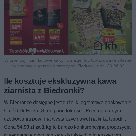
W promocji m.in. kultowe kawy i pistacje, fot. Opracowanie własne
na podstawie gazetki promocyjnej Biedronki z dn. 23-28.02
Ile kosztuje ekskluzywna kawa
ziarnista z Biedronki?
W Biedronce dostępne jest duże, kilogramowe opakowanie
Café d’Or Forza „Strong and Intense”. Przy regularnym
użytkowaniu powinna wystarczyć nawet na kilka tygodni.
Cena
54,99 zł za 1 kg
to bardzo konkurencyjna propozycja
w segmencie mocnych kaw ziarnistych o intensywnym