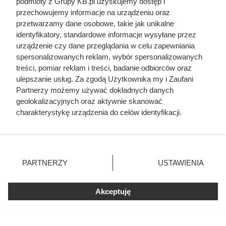
podmioty z Grupy KB.pl uzyskujemy dostęp i
transformacji a ochroną zasobów naturalnych. Jeśli popyt
przechowujemy informacje na urządzeniu oraz
przetwarzamy dane osobowe, takie jak unikalne
na drewno będzie szybko rósł, bez odpowiednich
identyfikatory, standardowe informacje wysyłane przez
zabezpieczeń może dojść do sytuacji, w której koszty
urządzenie czy dane przeglądania w celu zapewniania
transformacji odczują przede wszystkim konsumenci.
spersonalizowanych reklam, wybór spersonalizowanych
treści, pomiar reklam i treści, badanie odbiorców oraz
Przyszłość pelletu i biomasy zależeć będzie więc od tego,
ulepszanie usług. Za zgodą Użytkownika my i Zaufani
jakie technologie zostaną objęte wsparciem oraz czy
Partnerzy możemy używać dokładnych danych
państwowa polityka energetyczna będzie uwzględniała nie
geolokalizacyjnych oraz aktywnie skanować
tylko cele klimatyczne, ale również realia rynku surowców.
charakterystykę urządzenia do celów identyfikacji.
Ponieważ cenimy Twoją prywatność, prosimy o zgodę na
korzystanie z tych technologii poprzez kliknięcie
„Akceptuję”. Zgoda jest dobrowolna i zawsze możesz ją
zmienić/wycofać klikając przycisk ustawień prywatności
PARTNERZY
USTAWIENIA
znajdujący się w lewym dolnym rogu strony. Niektóre
rodzaje przetwarzania danych nie wymagają zgody
użytkownika, ale masz prawo sprzeciwić się takiemu
Akceptuję
przetwarzaniu. Preferencje będą miały zastosowania tylko
na tej witrynie.