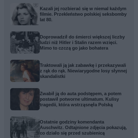
Kazali jej rozbierać się w niemal każdym
filmie. Przekleństwo polskiej seksbomby
lat 80.
Doprowadził do śmierci większej liczby
ludzi niż Hitler i Stalin razem wzięci.
Mimo to czczą go jako bohatera
Traktowali ją jak zabawkę i przekazywali
z rąk do rąk. Niewiarygodne losy słynnej
skandalistki
Zwabił ją do auta podstępem, a potem
postawił potworne ultimatum. Kulisy
tragedii, która wstrząsnęła Polską
Ostatnie godziny komendanta
Auschwitz. Odtajnione zdjęcia pokazują,
co działo się przed szubienicą