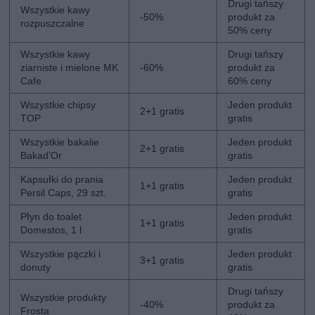
Drugi tańszy
Wszystkie kawy
-50%
produkt za
rozpuszczalne
50% ceny
Wszystkie kawy
Drugi tańszy
ziarniste i mielone MK
-60%
produkt za
Cafe
60% ceny
Wszystkie chipsy
Jeden produkt
2+1 gratis
TOP
gratis
Wszystkie bakalie
Jeden produkt
2+1 gratis
Bakad’Or
gratis
Kapsułki do prania
Jeden produkt
1+1 gratis
Persil Caps, 29 szt.
gratis
Płyn do toalet
Jeden produkt
1+1 gratis
Domestos, 1 l
gratis
Wszystkie pączki i
Jeden produkt
3+1 gratis
donuty
gratis
Drugi tańszy
Wszystkie produkty
-40%
produkt za
Frosta