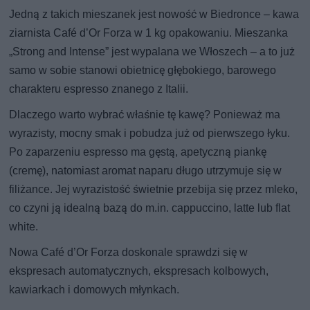
Jedną z takich mieszanek jest nowość w Biedronce – kawa
ziarnista Café d’Or Forza w 1 kg opakowaniu. Mieszanka
„Strong and Intense” jest wypalana we Włoszech – a to już
samo w sobie stanowi obietnicę głębokiego, barowego
charakteru espresso znanego z Italii.
Dlaczego warto wybrać właśnie tę kawę? Ponieważ ma
wyrazisty, mocny smak i pobudza już od pierwszego łyku.
Po zaparzeniu espresso ma gęstą, apetyczną piankę
(cremę), natomiast aromat naparu długo utrzymuje się w
filiżance. Jej wyrazistość świetnie przebija się przez mleko,
co czyni ją idealną bazą do m.in. cappuccino, latte lub flat
white.
Nowa Café d’Or Forza doskonale sprawdzi się w
ekspresach automatycznych, ekspresach kolbowych,
kawiarkach i domowych młynkach.