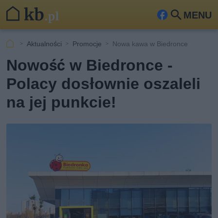
MENU
Fa
Szu
ceb
kaj
Aktualności
Promocje
Nowa kawa w Biedronce
ook
Nowość w Biedronce -
Polacy dosłownie oszaleli
na jej punkcie!