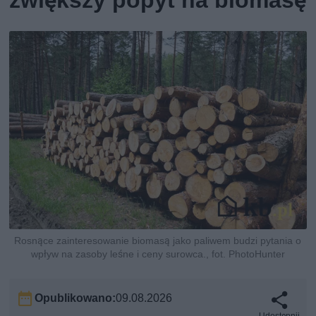
Rosnące zainteresowanie biomasą jako paliwem budzi pytania o
wpływ na zasoby leśne i ceny surowca., fot. PhotoHunter
Opublikowano:
09.08.2026
Udostępnij