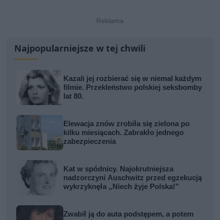
Najpopularniejsze w tej chwili
Kazali jej rozbierać się w niemal każdym
filmie. Przekleństwo polskiej seksbomby
lat 80.
Elewacja znów zrobiła się zielona po
kilku miesiącach. Zabrakło jednego
zabezpieczenia
Kat w spódnicy. Najokrutniejsza
nadzorczyni Auschwitz przed egzekucją
wykrzyknęła „Niech żyje Polska!”
Zwabił ją do auta podstępem, a potem