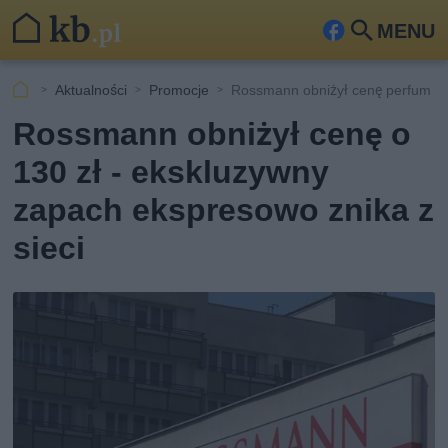
MENU
Fa
Szu
ceb
kaj
Aktualności
Promocje
Rossmann obniżył cenę perfum o 
ook
Rossmann obniżył cenę o
130 zł - ekskluzywny
zapach ekspresowo znika z
sieci