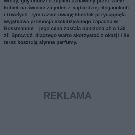
wtedy, gdy chodzi o zapach uznawany przez wiele
kobiet na świecie za jeden z najbardziej eleganckich
i trwałych. Tym razem uwagę klientek przyciągnęła
wyjątkowa promocja ekskluzywnego zapachu w
Rossmannie – jego cena została obniżona aż o 130
zł! Sprawdź, dlaczego warto skorzystać z okazji i ile
teraz kosztują słynne perfumy.