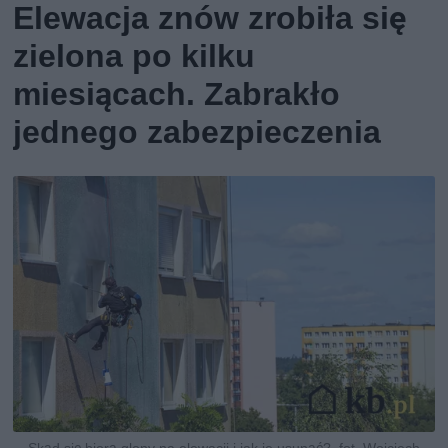
Elewacja znów zrobiła się
zielona po kilku
miesiącach. Zabrakło
jednego zabezpieczenia
Skąd się biorą glony na elewacji i jak je usunąć?, fot. Wojciech