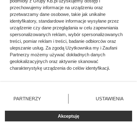
podmioty z Grupy KB.pl uzyskujemy dostęp i
przechowujemy informacje na urządzeniu oraz
przetwarzamy dane osobowe, takie jak unikalne
identyfikatory, standardowe informacje wysyłane przez
urządzenie czy dane przeglądania w celu zapewniania
Ostatnie godziny komendanta
spersonalizowanych reklam, wybór spersonalizowanych
treści, pomiar reklam i treści, badanie odbiorców oraz
Auschwitz. Odtajnione zdjęcia
ulepszanie usług. Za zgodą Użytkownika my i Zaufani
pokazują, co działo się przed
Partnerzy możemy używać dokładnych danych
geolokalizacyjnych oraz aktywnie skanować
szubienicą
charakterystykę urządzenia do celów identyfikacji.
Ponieważ cenimy Twoją prywatność, prosimy o zgodę na
korzystanie z tych technologii poprzez kliknięcie
„Akceptuję”. Zgoda jest dobrowolna i zawsze możesz ją
zmienić/wycofać klikając przycisk ustawień prywatności
PARTNERZY
USTAWIENIA
znajdujący się w lewym dolnym rogu strony. Niektóre
rodzaje przetwarzania danych nie wymagają zgody
użytkownika, ale masz prawo sprzeciwić się takiemu
Akceptuję
przetwarzaniu. Preferencje będą miały zastosowania tylko
na tej witrynie.