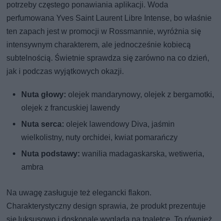
potrzeby częstego ponawiania aplikacji. Woda
perfumowana Yves Saint Laurent Libre Intense, bo właśnie
ten zapach jest w promocji w Rossmannie, wyróżnia się
intensywnym charakterem, ale jednocześnie kobiecą
subtelnością. Świetnie sprawdza się zarówno na co dzień,
jak i podczas wyjątkowych okazji.
Nuta głowy:
olejek mandarynowy, olejek z bergamotki,
olejek z francuskiej lawendy
Nuta serca:
olejek lawendowy Diva, jaśmin
wielkolistny, nuty orchidei, kwiat pomarańczy
Nuta podstawy:
wanilia madagaskarska, wetiweria,
ambra
Na uwagę zasługuje też elegancki flakon.
Charakterystyczny design sprawia, że produkt prezentuje
się luksusowo i doskonale wygląda na toaletce. To również