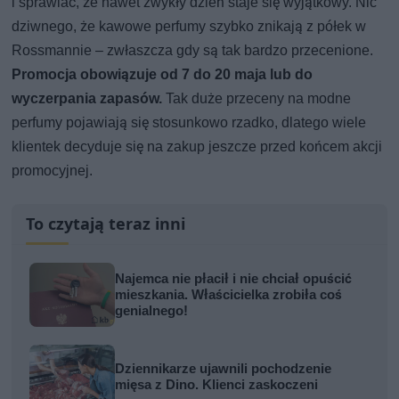
i sprawiać, że nawet zwykły dzień staje się wyjątkowy. Nic
dziwnego, że kawowe perfumy szybko znikają z półek w
Rossmannie – zwłaszcza gdy są tak bardzo przecenione.
Promocja obowiązuje od 7 do 20 maja lub do
wyczerpania zapasów.
Tak duże przeceny na modne
perfumy pojawiają się stosunkowo rzadko, dlatego wiele
klientek decyduje się na zakup jeszcze przed końcem akcji
promocyjnej.
To czytają teraz inni
Najemca nie płacił i nie chciał opuścić
mieszkania. Właścicielka zrobiła coś
genialnego!
Dziennikarze ujawnili pochodzenie
mięsa z Dino. Klienci zaskoczeni