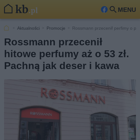
MENU
Fa
Szu
ceb
kaj
Aktualności
Promocje
Rossmann przecenił perfimy o po
ook
Rossmann przecenił
hitowe perfumy aż o 53 zł.
Pachną jak deser i kawa