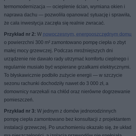
termomodernizacja — ocieplenie ścian, wymiana okien i
naprawa dachu — pozwoliła opanować sytuację i sprawiła,
że cała inwestycja zaczęła się realnie zwracać.
Przykład nr 2:
W
nowoczesnym, energooszczędnym domu
o powierzchni 300 m² zamontowano pompę ciepła o zbyt
małej mocy grzewczej. Podczas mroźniejszych dni
urządzenie nie dawało rady utrzymać komfortu cieplnego i
regularnie musiało być wspierane grzałkami elektrycznymi.
To błyskawicznie podbiło zużycie energii — w szczycie
sezonu rachunki dochodziły nawet do 3 000 zł, a
domownicy narzekali na chłód oraz nierówne dogrzewanie
pomieszczeń.
Przykład nr 3:
W jednym z domów jednorodzinnych
pompę ciepła zamontowano bez konsultacji z projektantem
instalacji grzewczej. Po uruchomieniu okazało się, że układ
ma nieszczelności, a izolacja przewodów nie spełniała