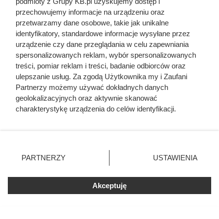
podmioty z Grupy KB.pl uzyskujemy dostęp i
przechowujemy informacje na urządzeniu oraz
przetwarzamy dane osobowe, takie jak unikalne
identyfikatory, standardowe informacje wysyłane przez
urządzenie czy dane przeglądania w celu zapewniania
spersonalizowanych reklam, wybór spersonalizowanych
treści, pomiar reklam i treści, badanie odbiorców oraz
ulepszanie usług. Za zgodą Użytkownika my i Zaufani
Jedna z najlepszych kaw premium
Partnerzy możemy używać dokładnych danych
geolokalizacyjnych oraz aktywnie skanować
w promocji. Błyskawicznie znika z
charakterystykę urządzenia do celów identyfikacji.
półek
Ponieważ cenimy Twoją prywatność, prosimy o zgodę na
korzystanie z tych technologii poprzez kliknięcie
„Akceptuję”. Zgoda jest dobrowolna i zawsze możesz ją
zmienić/wycofać klikając przycisk ustawień prywatności
PARTNERZY
USTAWIENIA
znajdujący się w lewym dolnym rogu strony. Niektóre
rodzaje przetwarzania danych nie wymagają zgody
użytkownika, ale masz prawo sprzeciwić się takiemu
Akceptuję
przetwarzaniu. Preferencje będą miały zastosowania tylko
na tej witrynie.