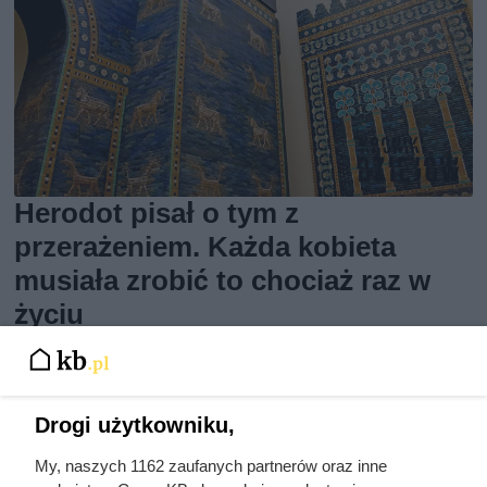
Herodot pisał o tym z
przerażeniem. Każda kobieta
musiała zrobić to chociaż raz w
życiu
Drogi użytkowniku,
My, naszych 1162 zaufanych partnerów oraz inne