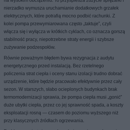
na wysokim obciążeniu. To przyspiesza zużycie sprężarki i
nierzadko wymusza uruchamianie dodatkowych grzałek
elektrycznych, które potrafią mocno podbić rachunki. Z
kolei pompa przewymiarowana często „taktuje”, czyli
włącza się i wyłącza w krótkich cyklach, co oznacza gorszą
stabilność pracy, niepotrzebne straty energii i szybsze
zużywanie podzespołów.
Równie poważnym błędem bywa rezygnacja z audytu
energetycznego przed instalacją. Bez rzetelnego
policzenia strat ciepła i oceny stanu izolacji trudno dobrać
urządzenie, które będzie pracowało efektywnie przez cały
sezon. W starszych, słabo ocieplonych budynkach brak
termomodernizacji sprawia, że pompa ciepła musi „gonić”
duże ubytki ciepła, przez co jej sprawność spada, a koszty
eksploatacji rosną — czasem do poziomu wyższego niż
przy klasycznych źródłach ogrzewania.