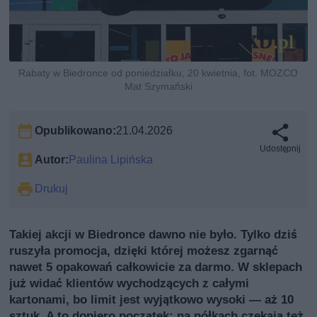
Rabaty w Biedronce od poniedziałku, 20 kwietnia, fot. MOZCO
Mat Szymański
Opublikowano:
21.04.2026
Udostępnij
Autor:
Paulina Lipińska
Drukuj
Takiej akcji w Biedronce dawno nie było. Tylko dziś
ruszyła promocja, dzięki której możesz zgarnąć
nawet 5 opakowań całkowicie za darmo. W sklepach
już widać klientów wychodzących z całymi
kartonami, bo limit jest wyjątkowo wysoki — aż 10
sztuk. A to dopiero początek: na półkach czekają też