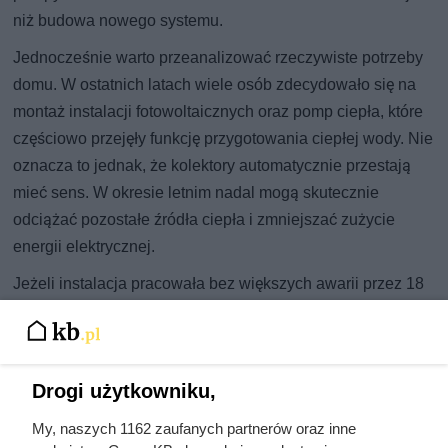
niż budowa nowego systemu.
Jednocześnie warto przeanalizować rzeczywiste potrzeby
domu. W ostatnich latach wiele osób zdecydowało się na
montaż instalacji fotowoltaicznych oraz pomp ciepła, które
częściowo przejęły funkcję przygotowania ciepłej wody. Nie
oznacza to jednak, że kolektory automatycznie przestają
mieć sens. W okresie letnim nadal mogą skutecznie
odciążać pozostałe źródła ciepła i zmniejszać zużycie
energii elektrycznej.
Jeżeli instalacja pracowała bez większych awarii przez 18
lat, często świadczy to o jej wysokiej jakości. Zamiast
wymieniać cały system, rozsądniej jest rozpocząć od
profesjonalnego przeglądu technicznego, który pokaże
Drogi użytkowniku,
rzeczywisty stan poszczególnych elementów i pozwoli
ocenić opłacalność dalszej eksploatacji.
My, naszych 1162 zaufanych partnerów oraz inne