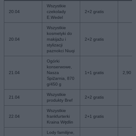
Wszystkie
20.04
czekolady
2+2 gratis
E.Wedel
Wszystkie
kosmetyki do
20.04
makijażu i
2+2 gratis
stylizacji
paznokci Niuqi
Ogórki
konserwowe,
21.04
Nasza
1+1 gratis
2,90 zł
Spiżarnia, 870
g/450 g
Wszystkie
21.04
2+2 gratis
produkty Bref
Wszystkie
22.04
frankfurterki
2+1 gratis
Kraina Wędlin
Lody familijne,