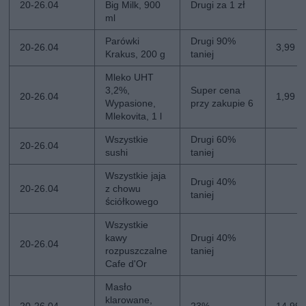
20-26.04
Big Milk, 900
Drugi za 1 zł
ml
Parówki
Drugi 90%
20-26.04
3,99 zł
Krakus, 200 g
taniej
Mleko UHT
3,2%,
Super cena
20-26.04
1,99 zł
Wypasione,
przy zakupie 6
Mlekovita, 1 l
Wszystkie
Drugi 60%
20-26.04
sushi
taniej
Wszystkie jaja
Drugi 40%
20-26.04
z chowu
taniej
ściółkowego
Wszystkie
kawy
Drugi 40%
20-26.04
rozpuszczalne
taniej
Cafe d'Or
Masło
klarowane,
20-26.04
23%
14,99 z