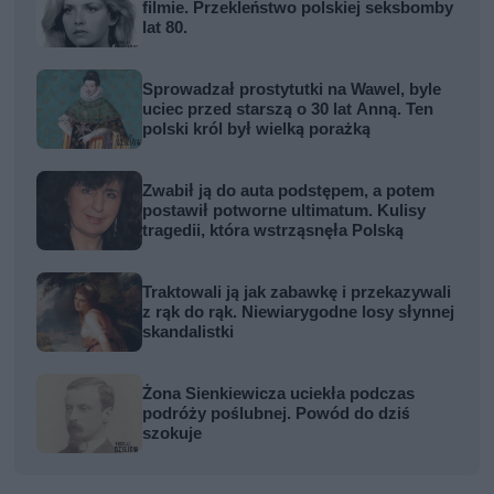
filmie. Przekleństwo polskiej seksbomby
lat 80.
Sprowadzał prostytutki na Wawel, byle
uciec przed starszą o 30 lat Anną. Ten
polski król był wielką porażką
Zwabił ją do auta podstępem, a potem
postawił potworne ultimatum. Kulisy
tragedii, która wstrząsnęła Polską
Traktowali ją jak zabawkę i przekazywali
z rąk do rąk. Niewiarygodne losy słynnej
skandalistki
Żona Sienkiewicza uciekła podczas
podróży poślubnej. Powód do dziś
szokuje