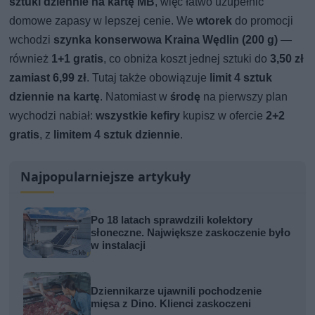
sztuki dziennie na kartę MB
, więc łatwo uzupełnić
domowe zapasy w lepszej cenie. We
wtorek
do promocji
wchodzi
szynka konserwowa Kraina Wędlin (200 g)
—
również
1+1 gratis
, co obniża koszt jednej sztuki do
3,50 zł
zamiast 6,99 zł
. Tutaj także obowiązuje
limit 4 sztuk
dziennie na kartę
. Natomiast w
środę
na pierwszy plan
wychodzi nabiał:
wszystkie kefiry
kupisz w ofercie
2+2
gratis
, z
limitem 4 sztuk dziennie
.
Najpopularniejsze artykuły
Po 18 latach sprawdzili kolektory
słoneczne. Największe zaskoczenie było
w instalacji
Dziennikarze ujawnili pochodzenie
mięsa z Dino. Klienci zaskoczeni