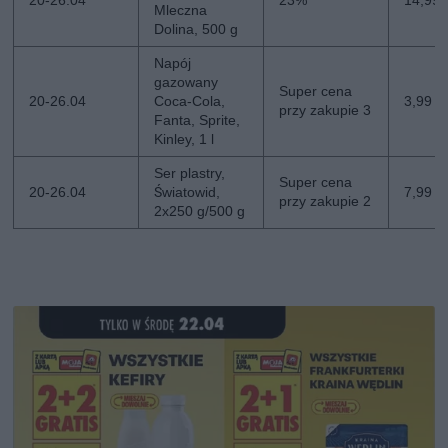
Mleczna
Dolina, 500 g
Napój
gazowany
Super cena
20-26.04
Coca-Cola,
3,99 zł
przy zakupie 3
Fanta, Sprite,
Kinley, 1 l
Ser plastry,
Super cena
20-26.04
Światowid,
7,99 zł
przy zakupie 2
2x250 g/500 g