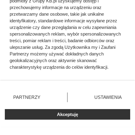
podmioty z Grupy KB.pl uzyskujemy dostęp i
przechowujemy informacje na urządzeniu oraz
przetwarzamy dane osobowe, takie jak unikalne
Czytaj także:
identyfikatory, standardowe informacje wysyłane przez
urządzenie czy dane przeglądania w celu zapewniania
Ta kultowa kawa mocno potaniała. Klienci Dino
spersonalizowanych reklam, wybór spersonalizowanych
biorą po dwa opakowania
treści, pomiar reklam i treści, badanie odbiorców oraz
ulepszanie usług. Za zgodą Użytkownika my i Zaufani
Partnerzy możemy używać dokładnych danych
Rezerwują po 4 paczki w koszyku. Luksusowa
geolokalizacyjnych oraz aktywnie skanować
kawa w ALDI przeceniona o 91%
charakterystykę urządzenia do celów identyfikacji.
Ponieważ cenimy Twoją prywatność, prosimy o zgodę na
Kawa Lavazza za 0 zł w Auchan! Biorą po kilka
korzystanie z tych technologii poprzez kliknięcie
paczek, bo nie ma żadnych limitów
„Akceptuję”. Zgoda jest dobrowolna i zawsze możesz ją
zmienić/wycofać klikając przycisk ustawień prywatności
PARTNERZY
USTAWIENIA
znajdujący się w lewym dolnym rogu strony. Niektóre
Aldi odpala mega promocję -91%: kawa Dallmayr
rodzaje przetwarzania danych nie wymagają zgody
po 3,99 zł za paczkę
użytkownika, ale masz prawo sprzeciwić się takiemu
Akceptuję
przetwarzaniu. Preferencje będą miały zastosowania tylko
na tej witrynie.
Carrefour szaleje z promocjami. Tak taniej kawy
dawno nie było!