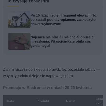
To czytają teraz inni
Po 15 latach zdjęli fragment elewacji. To,
co zastali pod styropianem, zaskoczyło
nawet wykonawcę
Najemca nie płacił i nie chciał opuścić
mieszkania. Właścicielka zrobiła coś
genialnego!
Zanim ruszysz do sklepu, sprawdź też pozostałe rabaty —
w tym tygodniu dzieje się naprawdę sporo.
Promocje w Biedronce w dniach 20-26 kwietnia
Cena
Data
Produkt
Rabat
aktua