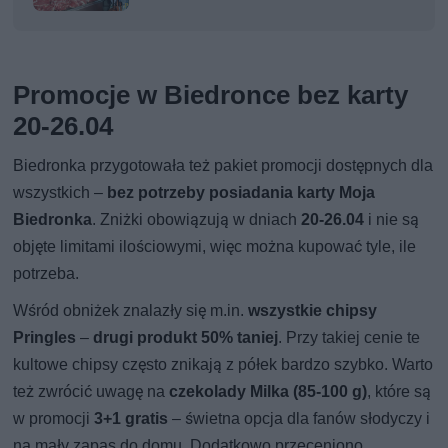
Promocje w Biedronce bez karty
20-26.04
Biedronka przygotowała też pakiet promocji dostępnych dla
wszystkich –
bez potrzeby posiadania karty Moja
Biedronka
. Zniżki obowiązują w dniach
20-26.04
i nie są
objęte limitami ilościowymi, więc można kupować tyle, ile
potrzeba.
Wśród obniżek znalazły się m.in.
wszystkie chipsy
Pringles
–
drugi produkt 50% taniej
. Przy takiej cenie te
kultowe chipsy często znikają z półek bardzo szybko. Warto
też zwrócić uwagę na
czekolady Milka (85-100 g)
, które są
w promocji
3+1 gratis
– świetna opcja dla fanów słodyczy i
na mały zapas do domu. Dodatkowo przeceniono