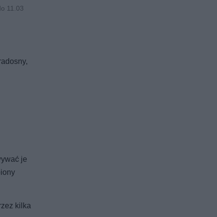
do 11.03
radosny,
wywać je
biony
zez kilka