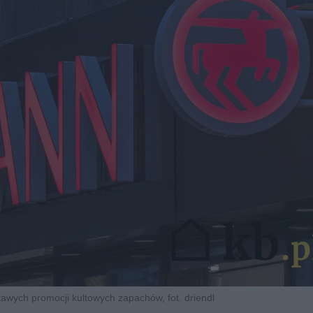
wych promocji kultowych zapachów, fot. driendl