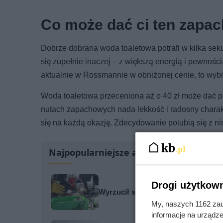
Co może dać ci ten zapa
Dobrze dobrana woda toaletowa potrafi w kilka seku
się zupełnie inaczej – z większą energią i pewnośc
aktualnie w Rossmannie w obniżonej cenie, to wybó
Woda toaletowa przeceniona aż o 40 zł może dać po
nutach zapachowych nada lekkość i radosny charakter
się na każdą okazję. Zdecydowanie polubią się z nim
Najpopularniejsze artykuły
Drogi użytkown
Wyrzucił stary komputer. Sąsiad po
My, naszych 1162 zau
informacje na urządze