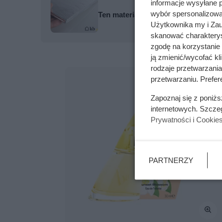
informacje wysyłane 
wybór spersonalizowan
Ten materiał bije styropian na gło
Użytkownika my i Zau
skanować charakterys
zgodę na korzystanie 
ją zmienić/wycofać kl
rodzaje przetwarzani
przetwarzaniu. Prefere
Zapoznaj się z poniż
internetowych. Szcze
Prywatności i Cookie
PARTNERZY