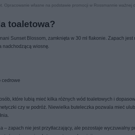
fot. Opracowanie własne na podstawie promocji w Rossmannie ważnej 
a toaletowa?
ani Sunset Blossom, zamknięta w 30 ml flakonie. Zapach jest 
 na nadchodzącą wiosnę.
o cedrowe
osób, które lubią mieć kilka różnych wód toaletowych i dopaso
osmetyczki czy w podróż. Niewielka buteleczka pozwala mieć ulu
nia.
– zapach nie jest przytłaczający, ale pozostaje wyczuwalny pr