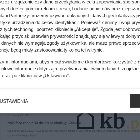
przez urządzenie czy dane przeglądania w celu zapewniania sperson
ych treści, pomiar reklam i treści, badanie odbiorców oraz ulepszan
wę. Wystarczy 2 cm zamiast 17 cm
fani Partnerzy możemy używać dokładnych danych geolokalizacyjn
tykę urządzenia do celów identyfikacji. Ponieważ cenimy Twoją pry
z tych technologii poprzez kliknięcie „Akceptuję”. Zgoda jest dobro
ikając przycisk ustawień prywatności znajdujący się w lewym dolnym
a danych nie wymagają zgody użytkownika, ale masz prawo sprzeciw
ncje będą miały zastosowania tylko na tej witrynie.
szymi informacjami, abyś mógł świadomie i komfortowo korzystać z
gółowe informacje dotyczące przetwarzania Twoich danych znajdzi
s
oraz po kliknięciu w „Ustawienia”.
USTAWIENIA