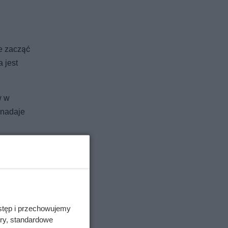
że zacząć
 jest
w w
 nadaje
stęp i przechowujemy
ory, standardowe