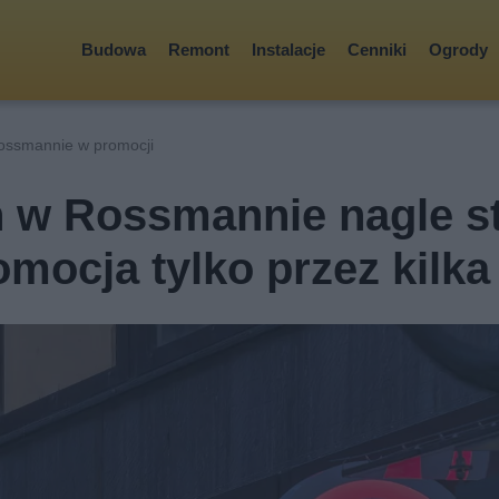
Budowa
Remont
Instalacje
Cenniki
Ogrody
ossmannie w promocji
 w Rossmannie nagle st
omocja tylko przez kilka