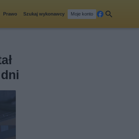
Prawo
Szukaj wykonawcy
Moje konto
Fa
Szu
ceb
kaj
ook
ał
 dni