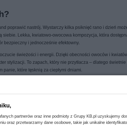
ch?
nd poprawić nastrój. Wystarczy kilka psiknięć rano i dzień mo
ią siebie. Lekka, kwiatowo-owocowa kompozycja, która dostępna
r bezpieczny i jednocześnie efektowny.
czucie świeżości i energii. Dzięki obecności owoców i kwiató
 stylizacji. To zapach, który nie przytłacza – dlatego świetnie
 panie, które tęsknią za ciepłymi dniami.
iku,
kazał mu, jak na tym złomie zarobić nawet 500 zł
fanych partnerów oraz inne podmioty z Grupy KB.pl uzyskujemy do
niu oraz przetwarzamy dane osobowe, takie jak unikalne identyfikat