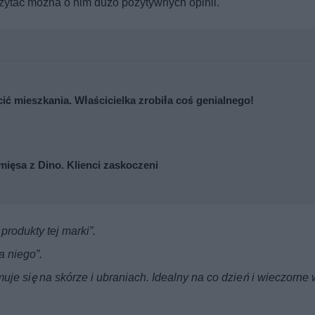
czytać można o nim dużo pozytywnych opinii.
cić mieszkania. Właścicielka zrobiła coś genialnego!
mięsa z Dino. Klienci zaskoczeni
produkty tej marki”.
la niego”.
muje się na skórze i ubraniach. Idealny na co dzień i wieczorne 