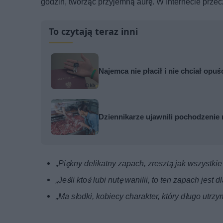
godzin, tworząc przyjemną aurę. W Internecie prze
To czytają teraz inni
Najemca nie płacił i nie chciał opuś
Dziennikarze ujawnili pochodzenie 
„Piękny delikatny zapach, zresztą jak wszystkie 
„Jeśli ktoś lubi nutę wanilii, to ten zapach jest d
„Ma słodki, kobiecy charakter, który długo utrzy