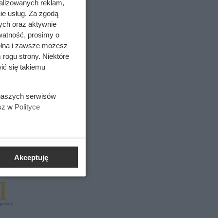
alizowanych reklam,
ie usług. Za zgodą
ych oraz aktywnie
watność, prosimy o
wolna i zawsze możesz
 rogu strony. Niektóre
ić się takiemu
 naszych serwisów
esz w
Polityce
Akceptuję