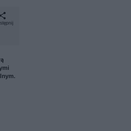
stępnij
wą
łymi
alnym.