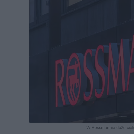
W Rossmannie dużo cieka