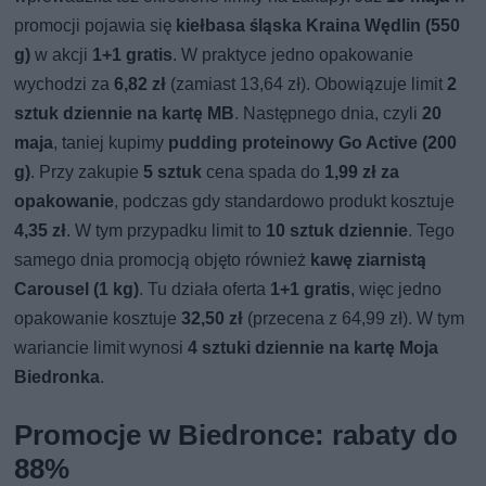
promocji pojawia się
kiełbasa śląska Kraina Wędlin (550
g)
w akcji
1+1 gratis
. W praktyce jedno opakowanie
wychodzi za
6,82 zł
(zamiast 13,64 zł). Obowiązuje limit
2
sztuk dziennie na kartę MB
. Następnego dnia, czyli
20
maja
, taniej kupimy
pudding proteinowy Go Active (200
g)
. Przy zakupie
5 sztuk
cena spada do
1,99 zł za
opakowanie
, podczas gdy standardowo produkt kosztuje
4,35 zł
. W tym przypadku limit to
10 sztuk dziennie
. Tego
samego dnia promocją objęto również
kawę ziarnistą
Carousel (1 kg)
. Tu działa oferta
1+1 gratis
, więc jedno
opakowanie kosztuje
32,50 zł
(przecena z 64,99 zł). W tym
wariancie limit wynosi
4 sztuki dziennie na kartę Moja
Biedronka
.
Promocje w Biedronce: rabaty do
88%