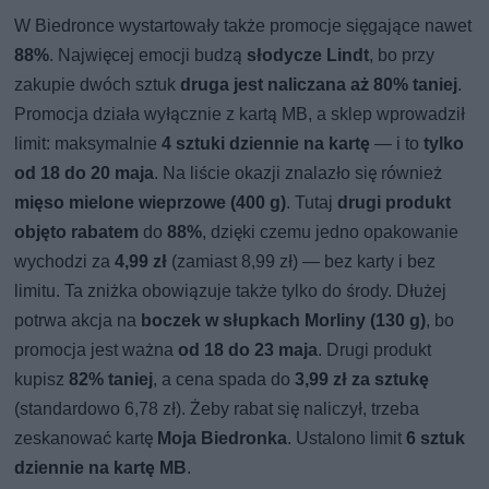
W Biedronce wystartowały także promocje sięgające nawet
88%
. Najwięcej emocji budzą
słodycze Lindt
, bo przy
zakupie dwóch sztuk
druga jest naliczana aż 80% taniej
.
Promocja działa wyłącznie z kartą MB, a sklep wprowadził
limit: maksymalnie
4 sztuki dziennie na kartę
— i to
tylko
od 18 do 20 maja
. Na liście okazji znalazło się również
mięso mielone wieprzowe (400 g)
. Tutaj
drugi produkt
objęto rabatem
do
88%
, dzięki czemu jedno opakowanie
wychodzi za
4,99 zł
(zamiast 8,99 zł) — bez karty i bez
limitu. Ta zniżka obowiązuje także tylko do środy. Dłużej
potrwa akcja na
boczek w słupkach Morliny (130 g)
, bo
promocja jest ważna
od 18 do 23 maja
. Drugi produkt
kupisz
82% taniej
, a cena spada do
3,99 zł za sztukę
(standardowo 6,78 zł). Żeby rabat się naliczył, trzeba
zeskanować kartę
Moja Biedronka
. Ustalono limit
6 sztuk
dziennie na kartę MB
.