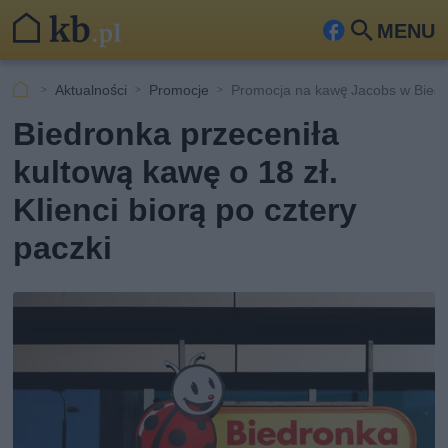
MENU
Fa
Szu
ceb
kaj
Aktualności
Promocje
Promocja na kawę Jacobs w Bied
ook
Biedronka przeceniła
kultową kawę o 18 zł.
Klienci biorą po cztery
paczki