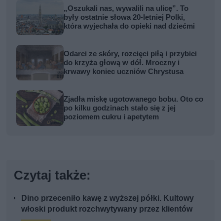
„Oszukali nas, wywalili na ulicę”. To
były ostatnie słowa 20-letniej Polki,
która wyjechała do opieki nad dziećmi
Odarci ze skóry, rozcięci piłą i przybici
do krzyża głową w dół. Mroczny i
krwawy koniec uczniów Chrystusa
Zjadła miskę ugotowanego bobu. Oto co
po kilku godzinach stało się z jej
poziomem cukru i apetytem
Czytaj także:
Dino przeceniło kawę z wyższej półki. Kultowy
włoski produkt rozchwytywany przez klientów