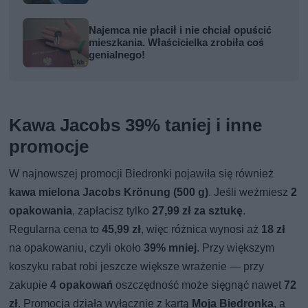
Najemca nie płacił i nie chciał opuścić
mieszkania. Właścicielka zrobiła coś
genialnego!
Kawa Jacobs 39% taniej i inne
promocje
W najnowszej promocji Biedronki pojawiła się również
kawa mielona Jacobs Krönung (500 g)
. Jeśli weźmiesz
2
opakowania
, zapłacisz tylko
27,99 zł za sztukę
.
Regularna cena to
45,99 zł
, więc różnica wynosi aż
18 zł
na opakowaniu, czyli około
39% mniej
. Przy większym
koszyku rabat robi jeszcze większe wrażenie — przy
zakupie
4 opakowań
oszczędność może sięgnąć nawet
72
zł
. Promocja działa wyłącznie z kartą
Moja Biedronka
, a