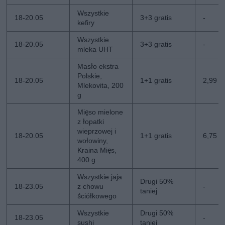
Wszystkie
18-20.05
3+3 gratis
-
kefiry
Wszystkie
18-20.05
3+3 gratis
-
mleka UHT
Masło ekstra
Polskie,
18-20.05
1+1 gratis
2,99 zł
Mlekovita, 200
g
Mięso mielone
z łopatki
wieprzowej i
18-20.05
1+1 gratis
6,75 z
wołowiny,
Kraina Mięs,
400 g
Wszystkie jaja
Drugi 50%
18-23.05
z chowu
-
taniej
ściółkowego
Wszystkie
Drugi 50%
18-23.05
-
sushi
taniej