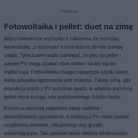
Fotowoltaika i pellet: duet na zimę
Wielu inwestorów wychodzi z założenia, że montując
fotowoltaikę, „z automatu” trzeba dobrać do niej pompę
ciepła. Tymczasem warto pamiętać, że piec na pellet i
panele PV mogą działać obok siebie i wcale się nie
wykluczają. Fotowoltaika osiąga najwyższe uzyski latem,
kiedy potrzeba ogrzewania jest znikoma. Z kolei zimą, gdy
produkcja prądu z PV wyraźnie spada, to właśnie kocioł na
pellet może przejąć rolę podstawowego źródła ciepła.
Kocioł na biomasę zapewnia wtedy stabilne i
przewidywalne ogrzewanie, a instalacja PV może zasilać
urządzenia domowe, rekuperację oraz grzałki
wspomagające. Taki podział zadań ułatwia właścicielom