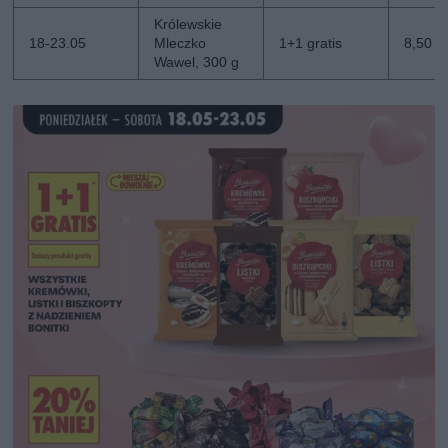
Królewskie
18-23.05
Mleczko
1+1 gratis
8,50 z
Wawel, 300 g