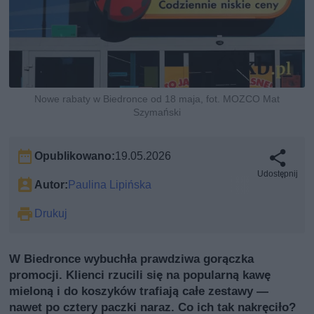
Nowe rabaty w Biedronce od 18 maja, fot. MOZCO Mat
Szymański
Opublikowano:
19.05.2026
Udostępnij
Autor:
Paulina Lipińska
Drukuj
W Biedronce wybuchła prawdziwa gorączka
promocji. Klienci rzucili się na popularną kawę
mieloną i do koszyków trafiają całe zestawy —
nawet po cztery paczki naraz. Co ich tak nakręciło?