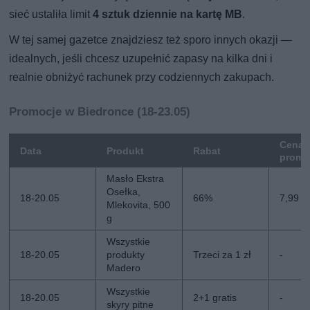
sieć ustaliła limit
4 sztuk dziennie na kartę MB
.
W tej samej gazetce znajdziesz też sporo innych okazji —
idealnych, jeśli chcesz uzupełnić zapasy na kilka dni i
realnie obniżyć rachunek przy codziennych zakupach.
Promocje w Biedronce (18-23.05)
Cena
Data
Produkt
Rabat
promo
Masło Ekstra
Osełka,
18-20.05
66%
7,99 zł
Mlekovita, 500
g
Wszystkie
18-20.05
produkty
Trzeci za 1 zł
-
Madero
Wszystkie
18-20.05
2+1 gratis
-
skyry pitne