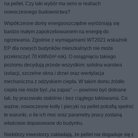
na pellet. Czy taki wybór ma sens w realiach
nowoczesnego budownictwa?
Współczesne domy energooszczędne wyróżniają się
bardzo małym zapotrzebowaniem na energię do
ogrzewania. Zgodnie z wymaganiami WT2021 wskaźnik
EP dla nowych budynków mieszkalnych nie może
przekroczyć 70 kWh/(m²·rok). O osiągnięciu takiego
poziomu decydują przede wszystkim: solidna warstwa
izolacji, szczelne okna i drzwi oraz wentylacja
mechaniczna z odzyskiem ciepła. W takim domu źródło
ciepła nie może być „na zapas” — powinno być dobrane
tak, by pracowało stabilnie i bez ciągłego taktowania. Co
ważne, nowoczesne kotły i piecyki na pellet potrafią spełnić
te warunki, o ile ich moc oraz parametry pracy zostaną
właściwie dopasowane do budynku.
Niektórzy inwestorzy zakładają, że pellet nie dogaduje się z