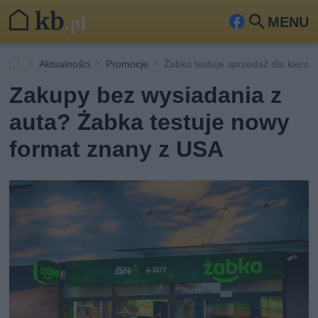
MENU
Fa
Szu
ceb
kaj
Aktualności
Promocje
Żabka testuje sprzedaż dla kiero
ook
Zakupy bez wysiadania z
auta? Żabka testuje nowy
format znany z USA