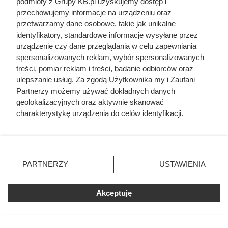
podmioty z Grupy KB.pl uzyskujemy dostęp i
Luksusowa kawa w cenie, jakiej
przechowujemy informacje na urządzeniu oraz
nie było od bardzo dawna. Klienci
przetwarzamy dane osobowe, takie jak unikalne
Biedronki zachwyceni
identyfikatory, standardowe informacje wysyłane przez
urządzenie czy dane przeglądania w celu zapewniania
spersonalizowanych reklam, wybór spersonalizowanych
treści, pomiar reklam i treści, badanie odbiorców oraz
ulepszanie usług. Za zgodą Użytkownika my i Zaufani
Partnerzy możemy używać dokładnych danych
geolokalizacyjnych oraz aktywnie skanować
charakterystykę urządzenia do celów identyfikacji.
Ponieważ cenimy Twoją prywatność, prosimy o zgodę na
korzystanie z tych technologii poprzez kliknięcie
„Akceptuję”. Zgoda jest dobrowolna i zawsze możesz ją
zmienić/wycofać klikając przycisk ustawień prywatności
PARTNERZY
USTAWIENIA
znajdujący się w lewym dolnym rogu strony. Niektóre
rodzaje przetwarzania danych nie wymagają zgody
użytkownika, ale masz prawo sprzeciwić się takiemu
Akceptuję
przetwarzaniu. Preferencje będą miały zastosowania tylko
na tej witrynie.