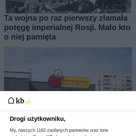
Ta wojna po raz pierwszy złamała
potęgę imperialnej Rosji. Mało kto
o niej pamięta
Drogi użytkowniku,
My, naszych 1162 zaufanych partnerów oraz inne