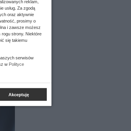
alizowanych reklam,
ie usług. Za zgodą
ych oraz aktywnie
watność, prosimy o
wolna i zawsze możesz
 rogu strony. Niektóre
ić się takiemu
 naszych serwisów
esz w
Polityce
Akceptuję