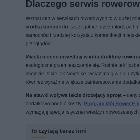
Dlaczego serwis rowerow
Wzrost cen w serwisach rowerowych to w dużej mi
środka transportu
, szczególnie przez młodszych m
samochód i rzadziej korzysta z komunikacji miejski
przeglądów.
Miasta mocno inwestują w infrastrukturę rower
ekologiczne przemieszczanie się. Rośnie też liczb
miejskie, takie jak Nextbike, wciąż mają wielu użyt
również wyraźnie większe zainteresowanie dodat
Na stawki wpływa także drożejący sprzęt
– ceny c
dodatkowo podbić koszty.
Program Mój Rower Ele
wymagają specjalistycznej wiedzy i nowoczesnych n
To czytają teraz inni