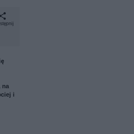
stępnij
ię
a na
iej i