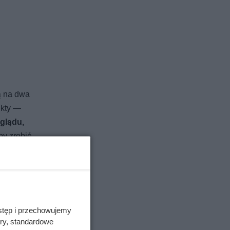
ą na dwa
ukty —
glądu,
by zrobić
i mogą
ularność
stęp i przechowujemy
ory, standardowe