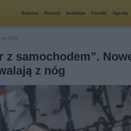
Budowa
Remont
Instalacje
Cenniki
Ogrody
rowy 2026
er z samochodem”. Now
walają z nóg