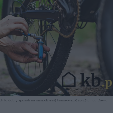
 to dobry sposób na samodzielną konserwację sprzętu, fot. Dawid