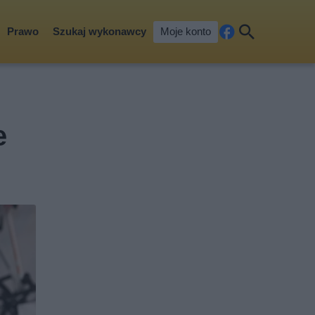
Prawo
Szukaj wykonawcy
Moje konto
Fa
Szu
ceb
kaj
ook
e