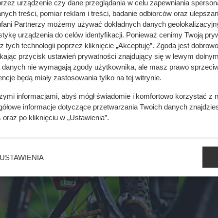
przez urządzenie czy dane przeglądania w celu zapewniania sperson
ych treści, pomiar reklam i treści, badanie odbiorców oraz ulepszan
fani Partnerzy możemy używać dokładnych danych geolokalizacyjn
tykę urządzenia do celów identyfikacji. Ponieważ cenimy Twoją pry
. Wiele osób rozczarowuje się już po pierwszym sezonie
z tych technologii poprzez kliknięcie „Akceptuję”. Zgoda jest dobro
ikając przycisk ustawień prywatności znajdujący się w lewym dolnym
a danych nie wymagają zgody użytkownika, ale masz prawo sprzeciw
ncje będą miały zastosowania tylko na tej witrynie.
mięsa z Dino. Klienci zaskoczeni
szymi informacjami, abyś mógł świadomie i komfortowo korzystać z
gółowe informacje dotyczące przetwarzania Twoich danych znajdzi
s
oraz po kliknięciu w „Ustawienia”.
USTAWIENIA