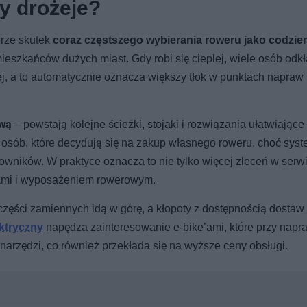
y drożeje?
erze skutek
coraz częstszego wybierania roweru jako codzi
ieszkańców dużych miast. Gdy robi się cieplej, wiele osób odk
ej, a to automatycznie oznacza większy tłok w punktach napraw 
ową
– powstają kolejne ścieżki, stojaki i rozwiązania ułatwiające
a osób, które decydują się na zakup własnego roweru, choć sys
kowników. W praktyce oznacza to nie tylko więcej zleceń w serw
kami i wyposażeniem rowerowym.
zęści zamiennych idą w górę, a kłopoty z dostępnością dostaw 
ktryczny
napędza zainteresowanie e-bike’ami, które przy nap
arzędzi, co również przekłada się na wyższe ceny obsługi.