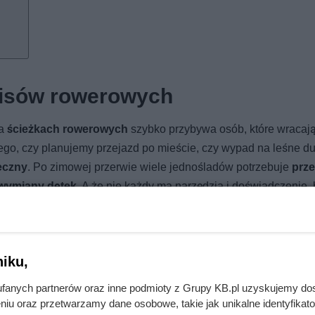
wisów rowerowych
na
ścieżkach rowerowych
szybko przybywa osób, które wracaj
ego, czy planujemy przejazd po mieście, czy wypad na leśne d
ieczny
. Po zimowej przerwie wiele jednośladów potrzebuje
prze
wymiany dętek
. A że nie każdy ma narzędzia i doświadczenie, 
ą tworzyć się kolejki.
a serwisy to nic nadzwyczajnego, jednak
w tym sezonie kolejk
owery — zarówno tradycyjne, jak i elektryczne — a rosnąca pop
iku,
usługi serwisowe
.
fanych partnerów oraz inne podmioty z Grupy KB.pl uzyskujemy do
niu oraz przetwarzamy dane osobowe, takie jak unikalne identyfikat