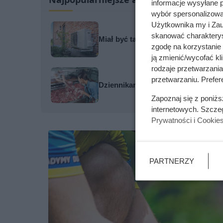
informacje wysyłane 
wybór spersonalizowan
Użytkownika my i Zau
skanować charakterys
Miał być tani sposób na ogrzewanie
zgodę na korzystanie 
ją zmienić/wycofać kl
rodzaje przetwarzani
przetwarzaniu. Prefere
Dziennikarze ujawnili pochodzenie 
Zapoznaj się z poniż
internetowych. Szcze
Prywatności i Cookie
PARTNERZY