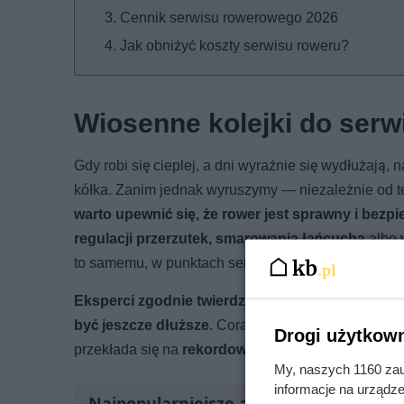
Cennik serwisu rowerowego 2026
Jak obniżyć koszty serwisu roweru?
Wiosenne kolejki do ser
Gdy robi się cieplej, a dni wyraźnie się wydłużają, 
kółka. Zanim jednak wyruszymy — niezależnie od t
warto upewnić się, że rower jest sprawny i bezp
regulacji przerzutek, smarowania łańcucha
albo
to samemu, w punktach serwisowych szybko zaczynaj
Eksperci zgodnie twierdzą
, że wiosenny szturm n
być jeszcze dłuższe
. Coraz więcej osób wybiera r
Drogi użytkown
przekłada się na
rekordowe zapotrzebowanie na 
My, naszych 1160 zau
informacje na urządze
Najpopularniejsze artykuły