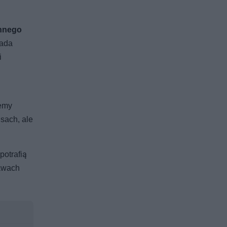
ennego
łada
i
temy
isach, ale
potrafią
rawach