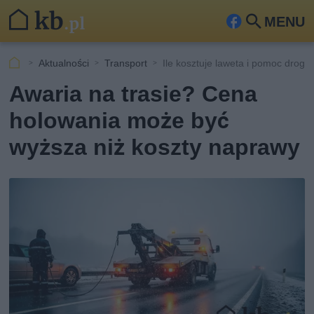
MENU
Fa
Szu
ceb
kaj
Aktualności
Transport
Ile kosztuje laweta i pomoc drog
ook
Awaria na trasie? Cena
holowania może być
wyższa niż koszty naprawy