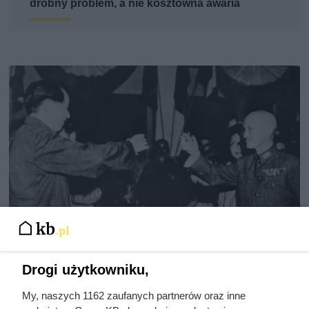
drobny problem, a nie kosztowna awaria
Drogi użytkowniku,
Doprowadził do śmierci większej
liczby ludzi niż Hitler i Stalin
My, naszych 1162 zaufanych partnerów oraz inne