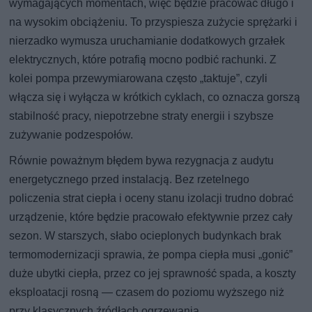
wymagających momentach, więc będzie pracować długo i
na wysokim obciążeniu. To przyspiesza zużycie sprężarki i
nierzadko wymusza uruchamianie dodatkowych grzałek
elektrycznych, które potrafią mocno podbić rachunki. Z
kolei pompa przewymiarowana często „taktuje”, czyli
włącza się i wyłącza w krótkich cyklach, co oznacza gorszą
stabilność pracy, niepotrzebne straty energii i szybsze
zużywanie podzespołów.
Równie poważnym błędem bywa rezygnacja z audytu
energetycznego przed instalacją. Bez rzetelnego
policzenia strat ciepła i oceny stanu izolacji trudno dobrać
urządzenie, które będzie pracowało efektywnie przez cały
sezon. W starszych, słabo ocieplonych budynkach brak
termomodernizacji sprawia, że pompa ciepła musi „gonić”
duże ubytki ciepła, przez co jej sprawność spada, a koszty
eksploatacji rosną — czasem do poziomu wyższego niż
przy klasycznych źródłach ogrzewania.