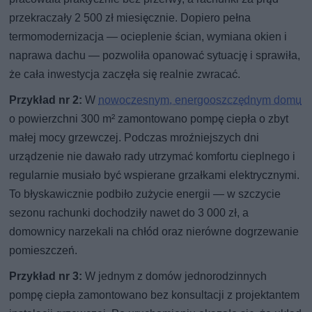
przekraczały 2 500 zł miesięcznie. Dopiero pełna
termomodernizacja — ocieplenie ścian, wymiana okien i
naprawa dachu — pozwoliła opanować sytuację i sprawiła,
że cała inwestycja zaczęła się realnie zwracać.
Przykład nr 2:
W
nowoczesnym, energooszczędnym domu
o powierzchni 300 m² zamontowano pompę ciepła o zbyt
małej mocy grzewczej. Podczas mroźniejszych dni
urządzenie nie dawało rady utrzymać komfortu cieplnego i
regularnie musiało być wspierane grzałkami elektrycznymi.
To błyskawicznie podbiło zużycie energii — w szczycie
sezonu rachunki dochodziły nawet do 3 000 zł, a
domownicy narzekali na chłód oraz nierówne dogrzewanie
pomieszczeń.
Przykład nr 3:
W jednym z domów jednorodzinnych
pompę ciepła zamontowano bez konsultacji z projektantem