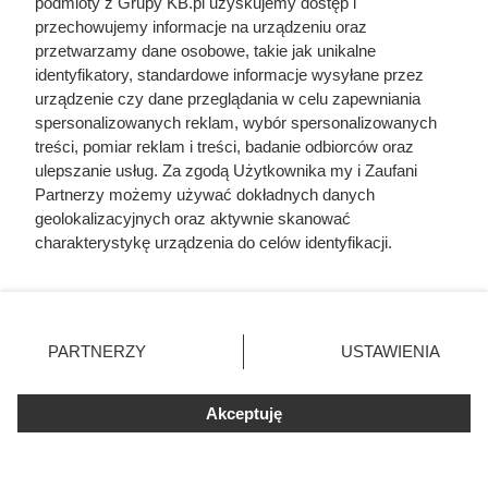
podmioty z Grupy KB.pl uzyskujemy dostęp i
razem wzięci. Mimo to czczą go
przechowujemy informacje na urządzeniu oraz
jako bohatera
przetwarzamy dane osobowe, takie jak unikalne
identyfikatory, standardowe informacje wysyłane przez
urządzenie czy dane przeglądania w celu zapewniania
spersonalizowanych reklam, wybór spersonalizowanych
treści, pomiar reklam i treści, badanie odbiorców oraz
ulepszanie usług. Za zgodą Użytkownika my i Zaufani
Partnerzy możemy używać dokładnych danych
geolokalizacyjnych oraz aktywnie skanować
charakterystykę urządzenia do celów identyfikacji.
Ponieważ cenimy Twoją prywatność, prosimy o zgodę na
korzystanie z tych technologii poprzez kliknięcie
„Akceptuję”. Zgoda jest dobrowolna i zawsze możesz ją
zmienić/wycofać klikając przycisk ustawień prywatności
PARTNERZY
USTAWIENIA
znajdujący się w lewym dolnym rogu strony. Niektóre
rodzaje przetwarzania danych nie wymagają zgody
użytkownika, ale masz prawo sprzeciwić się takiemu
Herodot pisał o tym z
Akceptuję
przetwarzaniu. Preferencje będą miały zastosowania tylko
przerażeniem. Każda kobieta
na tej witrynie.
musiała zrobić to chociaż raz w